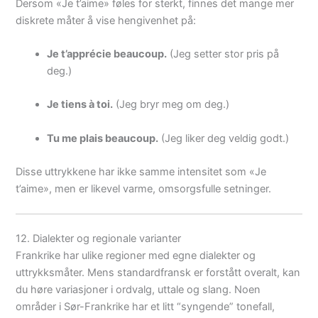
Dersom «Je t’aime» føles for sterkt, finnes det mange mer
diskrete måter å vise hengivenhet på:
Je t’apprécie beaucoup.
(Jeg setter stor pris på
deg.)
Je tiens à toi.
(Jeg bryr meg om deg.)
Tu me plais beaucoup.
(Jeg liker deg veldig godt.)
Disse uttrykkene har ikke samme intensitet som «Je
t’aime», men er likevel varme, omsorgsfulle setninger.
12. Dialekter og regionale varianter
Frankrike har ulike regioner med egne dialekter og
uttrykksmåter. Mens standardfransk er forstått overalt, kan
du høre variasjoner i ordvalg, uttale og slang. Noen
områder i Sør-Frankrike har et litt “syngende” tonefall,