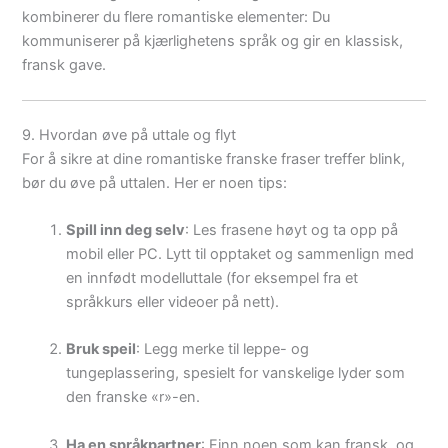
kombinerer du flere romantiske elementer: Du
kommuniserer på kjærlighetens språk og gir en klassisk,
fransk gave.
9. Hvordan øve på uttale og flyt
For å sikre at dine romantiske franske fraser treffer blink,
bør du øve på uttalen. Her er noen tips:
Spill inn deg selv
: Les frasene høyt og ta opp på
mobil eller PC. Lytt til opptaket og sammenlign med
en innfødt modelluttale (for eksempel fra et
språkkurs eller videoer på nett).
Bruk speil
: Legg merke til leppe- og
tungeplassering, spesielt for vanskelige lyder som
den franske «r»-en.
Ha en språkpartner
: Finn noen som kan fransk, og