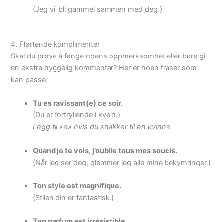
(Jeg vil bli gammel sammen med deg.)
4. Flørtende komplimenter
Skal du prøve å fange noens oppmerksomhet eller bare gi
en ekstra hyggelig kommentar? Her er noen fraser som
kan passe:
Tu es ravissant(e) ce soir.
(Du er fortryllende i kveld.)
Legg til «e» hvis du snakker til en kvinne.
Quand je te vois, j’oublie tous mes soucis.
(Når jeg ser deg, glemmer jeg alle mine bekymringer.)
Ton style est magnifique.
(Stilen din er fantastisk.)
Ton parfum est irrésistible.