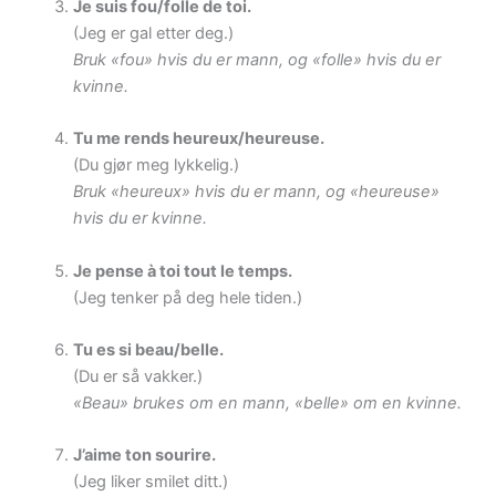
Je suis fou/folle de toi.
(Jeg er gal etter deg.)
Bruk «fou» hvis du er mann, og «folle» hvis du er
kvinne.
Tu me rends heureux/heureuse.
(Du gjør meg lykkelig.)
Bruk «heureux» hvis du er mann, og «heureuse»
hvis du er kvinne.
Je pense à toi tout le temps.
(Jeg tenker på deg hele tiden.)
Tu es si beau/belle.
(Du er så vakker.)
«Beau» brukes om en mann, «belle» om en kvinne.
J’aime ton sourire.
(Jeg liker smilet ditt.)