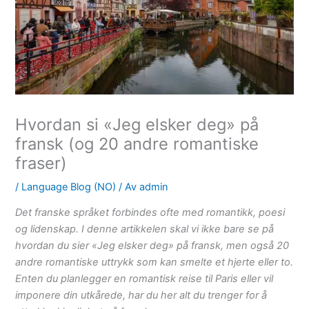
Hvordan si «Jeg elsker deg» på
fransk (og 20 andre romantiske
fraser)
/
Language Blog (NO)
/ Av
admin
Det franske språket forbindes ofte med romantikk, poesi
og lidenskap. I denne artikkelen skal vi ikke bare se på
hvordan du sier «Jeg elsker deg» på fransk, men også 20
andre romantiske uttrykk som kan smelte et hjerte eller to.
Enten du planlegger en romantisk reise til Paris eller vil
imponere din utkårede, har du her alt du trenger for å