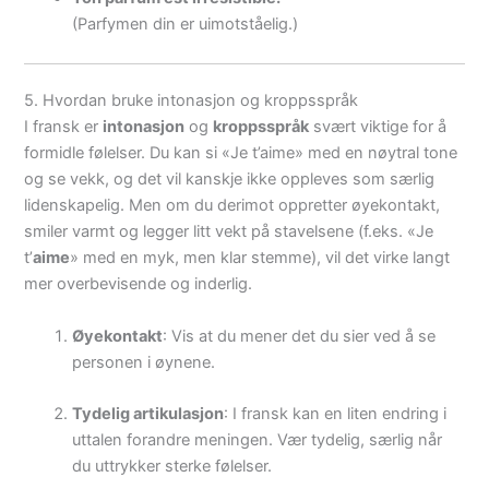
(Parfymen din er uimotståelig.)
5. Hvordan bruke intonasjon og kroppsspråk
I fransk er
intonasjon
og
kroppsspråk
svært viktige for å
formidle følelser. Du kan si «Je t’aime» med en nøytral tone
og se vekk, og det vil kanskje ikke oppleves som særlig
lidenskapelig. Men om du derimot oppretter øyekontakt,
smiler varmt og legger litt vekt på stavelsene (f.eks. «Je
t’
aime
» med en myk, men klar stemme), vil det virke langt
mer overbevisende og inderlig.
Øyekontakt
: Vis at du mener det du sier ved å se
personen i øynene.
Tydelig artikulasjon
: I fransk kan en liten endring i
uttalen forandre meningen. Vær tydelig, særlig når
du uttrykker sterke følelser.