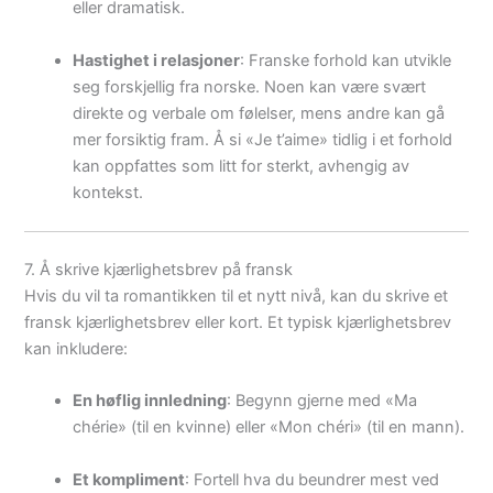
eller dramatisk.
Hastighet i relasjoner
: Franske forhold kan utvikle
seg forskjellig fra norske. Noen kan være svært
direkte og verbale om følelser, mens andre kan gå
mer forsiktig fram. Å si «Je t’aime» tidlig i et forhold
kan oppfattes som litt for sterkt, avhengig av
kontekst.
7. Å skrive kjærlighetsbrev på fransk
Hvis du vil ta romantikken til et nytt nivå, kan du skrive et
fransk kjærlighetsbrev eller kort. Et typisk kjærlighetsbrev
kan inkludere:
En høflig innledning
: Begynn gjerne med «Ma
chérie» (til en kvinne) eller «Mon chéri» (til en mann).
Et kompliment
: Fortell hva du beundrer mest ved