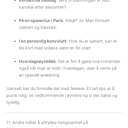
Romantisk middag
: Vent til stemningen er satt,
kanskje etter desserten?
På en spasertur i Paris
: Klisjé? Ja. Men fortsatt
vakkert og klassisk.
I en personlig konvolutt
: Hvis du er sjenert, kan et
lite kort med ordene være en fin start.
Hverdagsøyeblikk
: Det er fint å gjøre noe romantisk
også når man er midt i hverdagen, uten å vente på
en spesiell anledning.
Uansett bør du formidle det med følelser. Et lurt tips er å
puste rolig, se vedkommende i øynene og si det sakte og
tydelig.
11. Andre måter å uttrykke hengivenhet på