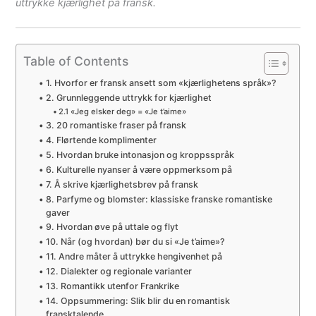
uttrykke kjærlighet på fransk.
Table of Contents
1. Hvorfor er fransk ansett som «kjærlighetens språk»?
2. Grunnleggende uttrykk for kjærlighet
2.1 «Jeg elsker deg» = «Je t’aime»
3. 20 romantiske fraser på fransk
4. Flørtende komplimenter
5. Hvordan bruke intonasjon og kroppsspråk
6. Kulturelle nyanser å være oppmerksom på
7. Å skrive kjærlighetsbrev på fransk
8. Parfyme og blomster: klassiske franske romantiske
gaver
9. Hvordan øve på uttale og flyt
10. Når (og hvordan) bør du si «Je t’aime»?
11. Andre måter å uttrykke hengivenhet på
12. Dialekter og regionale varianter
13. Romantikk utenfor Frankrike
14. Oppsummering: Slik blir du en romantisk
fransktalende