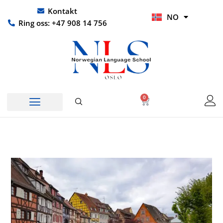
Hopp
UR
Kontakt
NO
rett
HI
Ring oss: +47 908 14 756
til
innholdet
0
Handlekurv