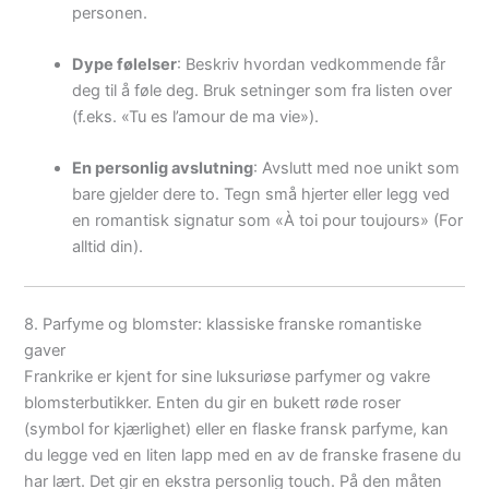
personen.
Dype følelser
: Beskriv hvordan vedkommende får
deg til å føle deg. Bruk setninger som fra listen over
(f.eks. «Tu es l’amour de ma vie»).
En personlig avslutning
: Avslutt med noe unikt som
bare gjelder dere to. Tegn små hjerter eller legg ved
en romantisk signatur som «À toi pour toujours» (For
alltid din).
8. Parfyme og blomster: klassiske franske romantiske
gaver
Frankrike er kjent for sine luksuriøse parfymer og vakre
blomsterbutikker. Enten du gir en bukett røde roser
(symbol for kjærlighet) eller en flaske fransk parfyme, kan
du legge ved en liten lapp med en av de franske frasene du
har lært. Det gir en ekstra personlig touch. På den måten