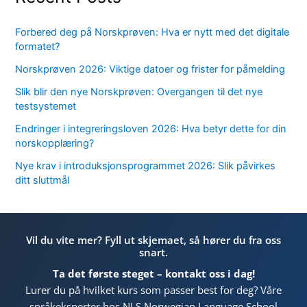
Forbered deg på Norskprøven: Hva er nytt med det digitale
formatet?
Norskprøven 2026: Viktige datoer og frister for påmelding
Slik blir den nye Norskprøven: Overgangen til det nye
testsystemet
Endringer i integreringsloven 2026: Hva betyr dette for din
norskopplæring?
Nye krav i introduksjonsprogrammet 2026: Slik påvirkes
ditt sluttmål
Vil du vite mer? Fyll ut skjemaet, så hører du fra oss
snart.
Ta det første steget – kontakt oss i dag!
Lurer du på hvilket kurs som passer best for deg? Våre
språkeksperter hos NLS Norwegian Language School