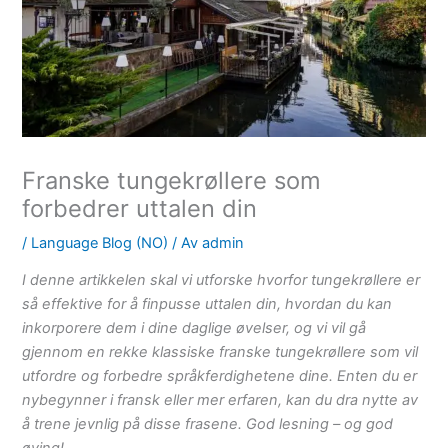
Franske tungekrøllere som
forbedrer uttalen din
/
Language Blog (NO)
/ Av
admin
I denne artikkelen skal vi utforske hvorfor tungekrøllere er
så effektive for å finpusse uttalen din, hvordan du kan
inkorporere dem i dine daglige øvelser, og vi vil gå
gjennom en rekke klassiske franske tungekrøllere som vil
utfordre og forbedre språkferdighetene dine. Enten du er
nybegynner i fransk eller mer erfaren, kan du dra nytte av
å trene jevnlig på disse frasene. God lesning – og god