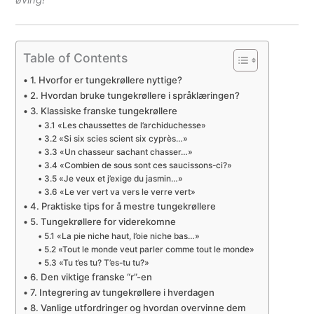
øving!
Table of Contents
1. Hvorfor er tungekrøllere nyttige?
2. Hvordan bruke tungekrøllere i språklæringen?
3. Klassiske franske tungekrøllere
3.1 «Les chaussettes de l’archiduchesse»
3.2 «Si six scies scient six cyprès…»
3.3 «Un chasseur sachant chasser…»
3.4 «Combien de sous sont ces saucissons-ci?»
3.5 «Je veux et j’exige du jasmin…»
3.6 «Le ver vert va vers le verre vert»
4. Praktiske tips for å mestre tungekrøllere
5. Tungekrøllere for viderekomne
5.1 «La pie niche haut, l’oie niche bas…»
5.2 «Tout le monde veut parler comme tout le monde»
5.3 «Tu t’es tu? T’es-tu tu?»
6. Den viktige franske “r”-en
7. Integrering av tungekrøllere i hverdagen
8. Vanlige utfordringer og hvordan overvinne dem