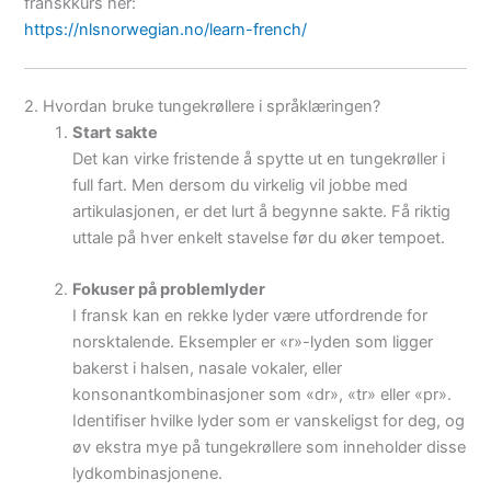
franskkurs her:
https://nlsnorwegian.no/learn-french/
2. Hvordan bruke tungekrøllere i språklæringen?
Start sakte
Det kan virke fristende å spytte ut en tungekrøller i
full fart. Men dersom du virkelig vil jobbe med
artikulasjonen, er det lurt å begynne sakte. Få riktig
uttale på hver enkelt stavelse før du øker tempoet.
Fokuser på problemlyder
I fransk kan en rekke lyder være utfordrende for
norsktalende. Eksempler er «r»-lyden som ligger
bakerst i halsen, nasale vokaler, eller
konsonantkombinasjoner som «dr», «tr» eller «pr».
Identifiser hvilke lyder som er vanskeligst for deg, og
øv ekstra mye på tungekrøllere som inneholder disse
lydkombinasjonene.