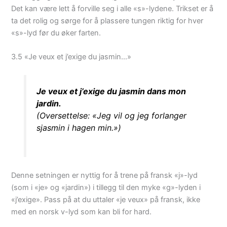
Det kan være lett å forville seg i alle «s»-lydene. Trikset er å
ta det rolig og sørge for å plassere tungen riktig for hver
«s»-lyd før du øker farten.
3.5 «Je veux et j’exige du jasmin…»
Je veux et j’exige du jasmin dans mon
jardin.
(Oversettelse: «Jeg vil og jeg forlanger
sjasmin i hagen min.»)
Denne setningen er nyttig for å trene på fransk «j»-lyd
(som i «je» og «jardin») i tillegg til den myke «g»-lyden i
«j’exige». Pass på at du uttaler «je veux» på fransk, ikke
med en norsk v-lyd som kan bli for hard.