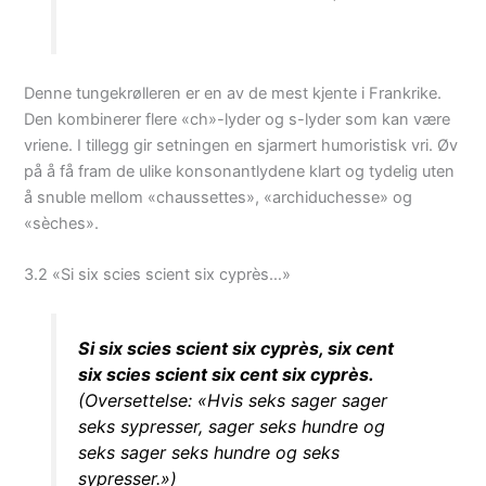
Denne tungekrølleren er en av de mest kjente i Frankrike.
Den kombinerer flere «ch»-lyder og s-lyder som kan være
vriene. I tillegg gir setningen en sjarmert humoristisk vri. Øv
på å få fram de ulike konsonantlydene klart og tydelig uten
å snuble mellom «chaussettes», «archiduchesse» og
«sèches».
3.2 «Si six scies scient six cyprès…»
Si six scies scient six cyprès, six cent
six scies scient six cent six cyprès.
(Oversettelse: «Hvis seks sager sager
seks sypresser, sager seks hundre og
seks sager seks hundre og seks
sypresser.»)