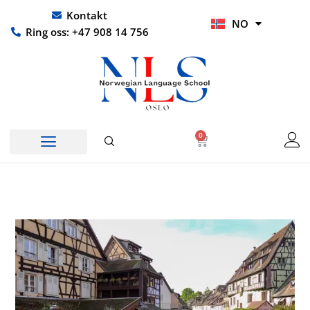
Hopp
UR
Kontakt
NO
rett
HI
Ring oss: +47 908 14 756
til
innholdet
0
Handlekurv