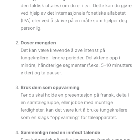
den faktisk uttales) om du er i tvil. Dette kan du gjøre
ved hjelp av det internasjonale fonetiske alfabetet
(IPA) eller ved å skrive på en måte som hjelper deg
personlig.
Doser mengden
Det kan være krevende å øve intenst på
tungekrøllere i lengre perioder. Del øktene opp i
mindre, håndterlige segmenter (f.eks. 5–10 minutters
økter) og ta pauser.
Bruk dem som oppvarming
Før du skal holde en presentasjon på fransk, delta i
en samtalegruppe, eller jobbe med muntlige
ferdigheter, kan det være lurt å bruke tungekrøllere
som en slags “oppvarming” for taleapparatet.
Sammenlign med en innfødt talende
Finn lydopptak på nett eller spør en fransk venn om