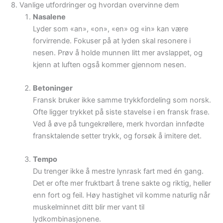
8. Vanlige utfordringer og hvordan overvinne dem
Nasalene
Lyder som «an», «on», «en» og «in» kan være
forvirrende. Fokuser på at lyden skal resonere i
nesen. Prøv å holde munnen litt mer avslappet, og
kjenn at luften også kommer gjennom nesen.
Betoninger
Fransk bruker ikke samme trykkfordeling som norsk.
Ofte ligger trykket på siste stavelse i en fransk frase.
Ved å øve på tungekrøllere, merk hvordan innfødte
fransktalende setter trykk, og forsøk å imitere det.
Tempo
Du trenger ikke å mestre lynrask fart med én gang.
Det er ofte mer fruktbart å trene sakte og riktig, heller
enn fort og feil. Høy hastighet vil komme naturlig når
muskelminnet ditt blir mer vant til
lydkombinasjonene.