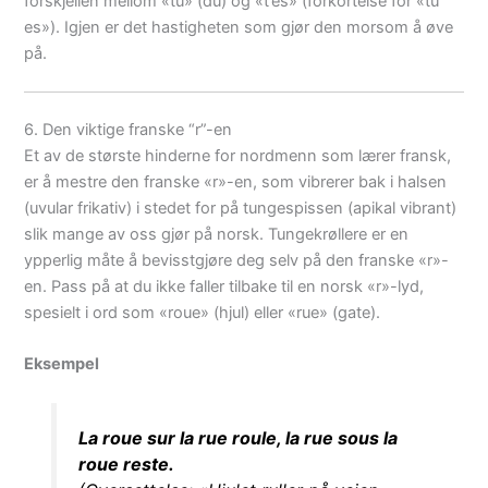
forskjellen mellom «tu» (du) og «t’es» (forkortelse for «tu
es»). Igjen er det hastigheten som gjør den morsom å øve
på.
6. Den viktige franske “r”-en
Et av de største hinderne for nordmenn som lærer fransk,
er å mestre den franske «r»-en, som vibrerer bak i halsen
(uvular frikativ) i stedet for på tungespissen (apikal vibrant)
slik mange av oss gjør på norsk. Tungekrøllere er en
ypperlig måte å bevisstgjøre deg selv på den franske «r»-
en. Pass på at du ikke faller tilbake til en norsk «r»-lyd,
spesielt i ord som «roue» (hjul) eller «rue» (gate).
Eksempel
La roue sur la rue roule, la rue sous la
roue reste.