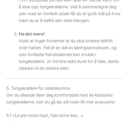
å lese opp tungekrøllerne. Ved å sammenligne deg
selv med en innfødt uttale får du et godt mål på hvor
nært du er å treffe den rette klangen.
Ha det moro!
Husk at ingen forventer at du skal snakke feilfritt
over natten. Feil er en del av læringsprosessen, og
selv innfødte fransktalende kan snuble i
tungekrøllere. Jo mindre redd du er for å feile, desto
raskere vil du mestre dem.
5. Tungekrøllere for viderekomne
Om du allerede føler deg komfortabel med de klassiske
tungekrøllerne, kan du gå løs på noen litt mer avanserte:
5.1 «La pie niche haut, l’oie niche bas…»