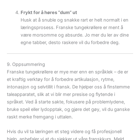
Frykt for å høres “dum” ut
Husk at å snuble og snakke rart er helt normalt i en
læringsprosess. Franske tungekrøllere er ment å
være morsomme og absurde. Jo mer du ler av dine
egne tabber, desto raskere vil du forbedre deg.
9. Oppsummering
Franske tungekrøllere er mye mer enn en språklek – de er
et kraftig verktøy for å forbedre artikulasjon, rytme,
intonasjon og selvtillit i fransk. De hjelper oss å finstemme
taleapparatet, slik at vi blir mer presise og flytende i
språket. Ved å starte sakte, fokusere på problemlydene,
bruke speil eller lydopptak, og gjøre det gøy, vil du ganske
raskt merke fremgang i uttalen.
Hvis du vil ta læringen et steg videre og få profesjonell
hjelp, anbefaler vi at du sjekker ut våre franskkurs. Meld