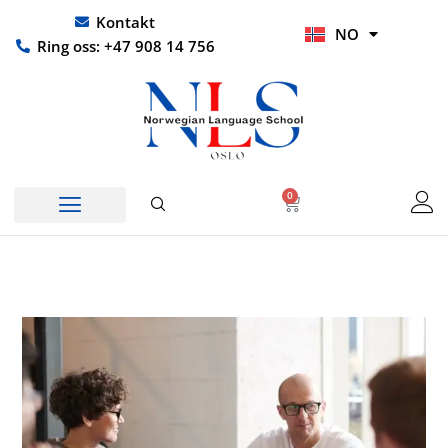
Hopp
UR
Kontakt
NO
rett
HI
Ring oss: +47 908 14 756
til
innholdet
0
Handlekurv