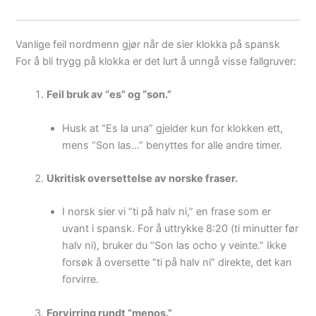
Vanlige feil nordmenn gjør når de sier klokka på spansk
For å bli trygg på klokka er det lurt å unngå visse fallgruver:
Feil bruk av “es” og “son.”
Husk at “Es la una” gjelder kun for klokken ett,
mens “Son las…” benyttes for alle andre timer.
Ukritisk oversettelse av norske fraser.
I norsk sier vi “ti på halv ni,” en frase som er
uvant i spansk. For å uttrykke 8:20 (ti minutter før
halv ni), bruker du “Son las ocho y veinte.” Ikke
forsøk å oversette “ti på halv ni” direkte, det kan
forvirre.
Forvirring rundt “menos.”