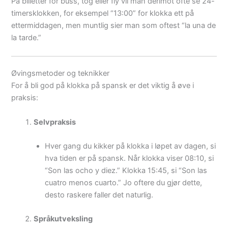
På billetter for buss, tog eller fly vil man derimot ofte se 24-
timersklokken, for eksempel “13:00” for klokka ett på
ettermiddagen, men muntlig sier man som oftest “la una de
la tarde.”
Øvingsmetoder og teknikker
For å bli god på klokka på spansk er det viktig å øve i
praksis:
Selvpraksis
Hver gang du kikker på klokka i løpet av dagen, si
hva tiden er på spansk. Når klokka viser 08:10, si
“Son las ocho y diez.” Klokka 15:45, si “Son las
cuatro menos cuarto.” Jo oftere du gjør dette,
desto raskere faller det naturlig.
Språkutveksling