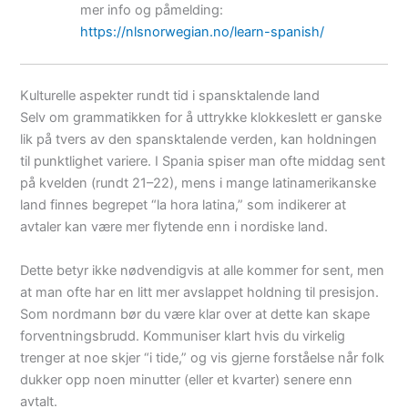
mer info og påmelding:
https://nlsnorwegian.no/learn-spanish/
Kulturelle aspekter rundt tid i spansktalende land
Selv om grammatikken for å uttrykke klokkeslett er ganske
lik på tvers av den spansktalende verden, kan holdningen
til punktlighet variere. I Spania spiser man ofte middag sent
på kvelden (rundt 21–22), mens i mange latinamerikanske
land finnes begrepet “la hora latina,” som indikerer at
avtaler kan være mer flytende enn i nordiske land.
Dette betyr ikke nødvendigvis at alle kommer for sent, men
at man ofte har en litt mer avslappet holdning til presisjon.
Som nordmann bør du være klar over at dette kan skape
forventningsbrudd. Kommuniser klart hvis du virkelig
trenger at noe skjer “i tide,” og vis gjerne forståelse når folk
dukker opp noen minutter (eller et kvarter) senere enn
avtalt.