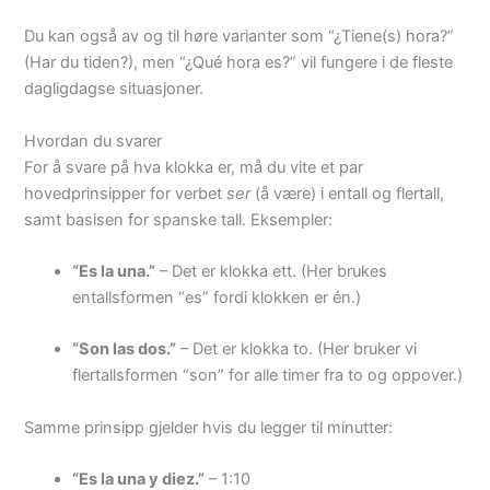
Du kan også av og til høre varianter som “¿Tiene(s) hora?”
(Har du tiden?), men “¿Qué hora es?” vil fungere i de fleste
dagligdagse situasjoner.
Hvordan du svarer
For å svare på hva klokka er, må du vite et par
hovedprinsipper for verbet
ser
(å være) i entall og flertall,
samt basisen for spanske tall. Eksempler:
“Es la una.”
– Det er klokka ett. (Her brukes
entallsformen “es” fordi klokken er én.)
“Son las dos.”
– Det er klokka to. (Her bruker vi
flertallsformen “son” for alle timer fra to og oppover.)
Samme prinsipp gjelder hvis du legger til minutter:
“Es la una y diez.”
– 1:10