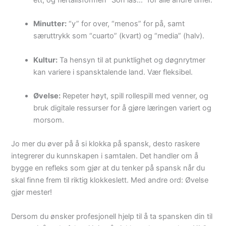
ett, og flertallsformen “Son las…” for alle andre timer.
Minutter:
“y” for over, “menos” for på, samt
særuttrykk som “cuarto” (kvart) og “media” (halv).
Kultur:
Ta hensyn til at punktlighet og døgnrytmer
kan variere i spansktalende land. Vær fleksibel.
Øvelse:
Repeter høyt, spill rollespill med venner, og
bruk digitale ressurser for å gjøre læringen variert og
morsom.
Jo mer du øver på å si klokka på spansk, desto raskere
integrerer du kunnskapen i samtalen. Det handler om å
bygge en refleks som gjør at du tenker på spansk når du
skal finne frem til riktig klokkeslett. Med andre ord: Øvelse
gjør mester!
Dersom du ønsker profesjonell hjelp til å ta spansken din til