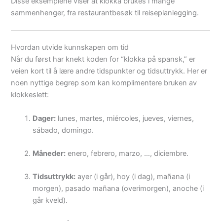
Disse eksemplene viser at klokka brukes i mange
sammenhenger, fra restaurantbesøk til reiseplanlegging.
Hvordan utvide kunnskapen om tid
Når du først har knekt koden for “klokka på spansk,” er
veien kort til å lære andre tidspunkter og tidsuttrykk. Her er
noen nyttige begrep som kan komplimentere bruken av
klokkeslett:
Dager:
lunes, martes, miércoles, jueves, viernes,
sábado, domingo.
Måneder:
enero, febrero, marzo, …, diciembre.
Tidsuttrykk:
ayer (i går), hoy (i dag), mañana (i
morgen), pasado mañana (overimorgen), anoche (i
går kveld).