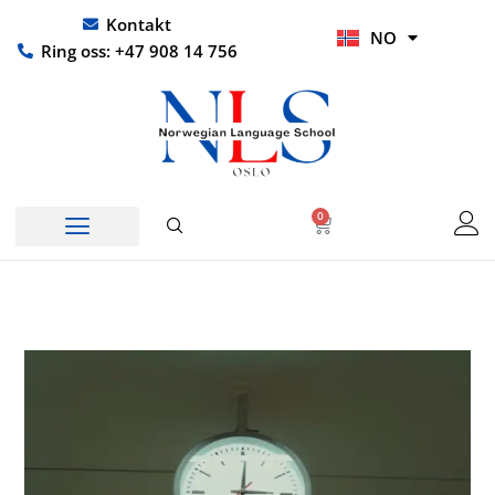
Hopp
UR
Kontakt
NO
rett
HI
Ring oss: +47 908 14 756
til
innholdet
0
Handlekurv