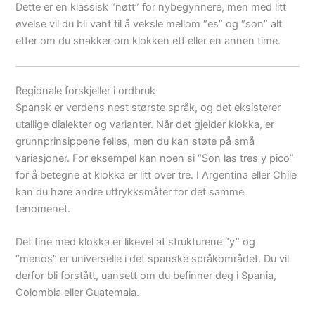
Dette er en klassisk “nøtt” for nybegynnere, men med litt
øvelse vil du bli vant til å veksle mellom “es” og “son” alt
etter om du snakker om klokken ett eller en annen time.
Regionale forskjeller i ordbruk
Spansk er verdens nest største språk, og det eksisterer
utallige dialekter og varianter. Når det gjelder klokka, er
grunnprinsippene felles, men du kan støte på små
variasjoner. For eksempel kan noen si “Son las tres y pico”
for å betegne at klokka er litt over tre. I Argentina eller Chile
kan du høre andre uttrykksmåter for det samme
fenomenet.
Det fine med klokka er likevel at strukturene “y” og
“menos” er universelle i det spanske språkområdet. Du vil
derfor bli forstått, uansett om du befinner deg i Spania,
Colombia eller Guatemala.