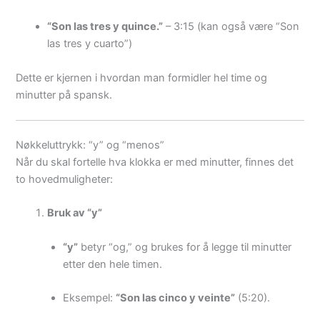
“Son las tres y quince.”
– 3:15 (kan også være “Son
las tres y cuarto”)
Dette er kjernen i hvordan man formidler hel time og
minutter på spansk.
Nøkkeluttrykk: “y” og “menos”
Når du skal fortelle hva klokka er med minutter, finnes det
to hovedmuligheter:
Bruk av “y”
“y”
betyr “og,” og brukes for å legge til minutter
etter den hele timen.
Eksempel:
“Son las cinco y veinte”
(5:20).