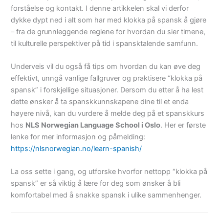
forståelse og kontakt. I denne artikkelen skal vi derfor
dykke dypt ned i alt som har med klokka på spansk å gjøre
– fra de grunnleggende reglene for hvordan du sier timene,
til kulturelle perspektiver på tid i spansktalende samfunn.
Underveis vil du også få tips om hvordan du kan øve deg
effektivt, unngå vanlige fallgruver og praktisere “klokka på
spansk” i forskjellige situasjoner. Dersom du etter å ha lest
dette ønsker å ta spanskkunnskapene dine til et enda
høyere nivå, kan du vurdere å melde deg på et spanskkurs
hos
NLS Norwegian Language School i Oslo
. Her er første
lenke for mer informasjon og påmelding:
https://nlsnorwegian.no/learn-spanish/
La oss sette i gang, og utforske hvorfor nettopp “klokka på
spansk” er så viktig å lære for deg som ønsker å bli
komfortabel med å snakke spansk i ulike sammenhenger.