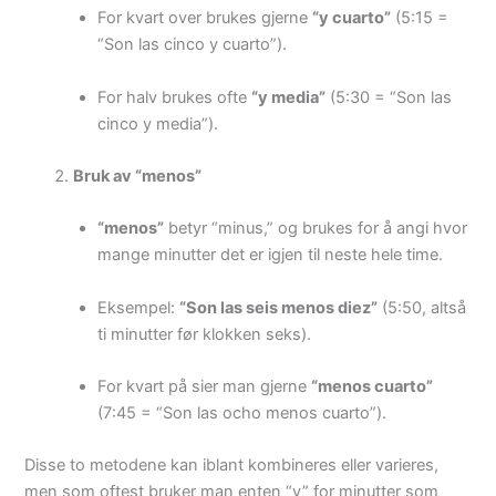
For kvart over brukes gjerne
“y cuarto”
(5:15 =
“Son las cinco y cuarto”).
For halv brukes ofte
“y media”
(5:30 = “Son las
cinco y media”).
Bruk av “menos”
“menos”
betyr “minus,” og brukes for å angi hvor
mange minutter det er igjen til neste hele time.
Eksempel:
“Son las seis menos diez”
(5:50, altså
ti minutter før klokken seks).
For kvart på sier man gjerne
“menos cuarto”
(7:45 = “Son las ocho menos cuarto”).
Disse to metodene kan iblant kombineres eller varieres,
men som oftest bruker man enten “y” for minutter som