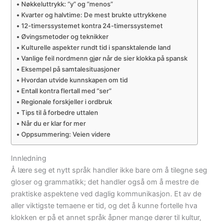
Nøkkeluttrykk: “y” og “menos”
Kvarter og halvtime: De mest brukte uttrykkene
12-timerssystemet kontra 24-timerssystemet
Øvingsmetoder og teknikker
Kulturelle aspekter rundt tid i spansktalende land
Vanlige feil nordmenn gjør når de sier klokka på spansk
Eksempel på samtalesituasjoner
Hvordan utvide kunnskapen om tid
Entall kontra flertall med “ser”
Regionale forskjeller i ordbruk
Tips til å forbedre uttalen
Når du er klar for mer
Oppsummering: Veien videre
Innledning
Å lære seg et nytt språk handler ikke bare om å tilegne seg
gloser og grammatikk; det handler også om å mestre de
praktiske aspektene ved daglig kommunikasjon. Et av de
aller viktigste temaene er tid, og det å kunne fortelle hva
klokken er på et annet språk åpner mange dører til kultur,