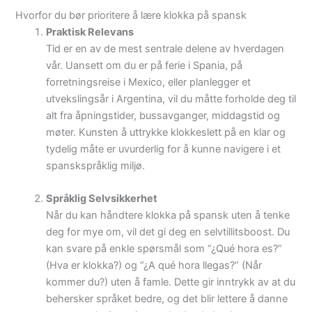
Hvorfor du bør prioritere å lære klokka på spansk
Praktisk Relevans
Tid er en av de mest sentrale delene av hverdagen
vår. Uansett om du er på ferie i Spania, på
forretningsreise i Mexico, eller planlegger et
utvekslingsår i Argentina, vil du måtte forholde deg til
alt fra åpningstider, bussavganger, middagstid og
møter. Kunsten å uttrykke klokkeslett på en klar og
tydelig måte er uvurderlig for å kunne navigere i et
spanskspråklig miljø.
Språklig Selvsikkerhet
Når du kan håndtere klokka på spansk uten å tenke
deg for mye om, vil det gi deg en selvtillitsboost. Du
kan svare på enkle spørsmål som “¿Qué hora es?”
(Hva er klokka?) og “¿A qué hora llegas?” (Når
kommer du?) uten å famle. Dette gir inntrykk av at du
behersker språket bedre, og det blir lettere å danne