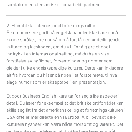
samtaler med utenlandske samarbeidspartnere.
2. Et innblikk i internasjonal forretningskultur
Å kommunisere godt på engelsk handler ikke bare om å
kunne språket, men også om å forstå den underliggende
kulturen og kleskoden, om du vil. For å gjøre et godt
inntrykk i en internasjonal setting, må du ha en viss
forståelse av høflighet, forventninger og normer som
gjelder i ulike engelskspråklige kulturer. Dette kan inkludere
alt fra hvordan du hilser på noen i et første møte, til hva
slags humor som er akseptabel i en presentasjon.
Et godt Business English-kurs tar for seg slike aspekter i
detalj. Du lærer for eksempel at det britiske ordforrådet kan
skille seg litt fra det amerikanske, og at forretningskulturen i
USA ofte er mer direkte enn i Europa. Å bli bevisst slike
kulturelle nyanser kan være både morsomt og lærerikt. Det
gir dessuten en følelse av at du ikke bare lærer et språk,