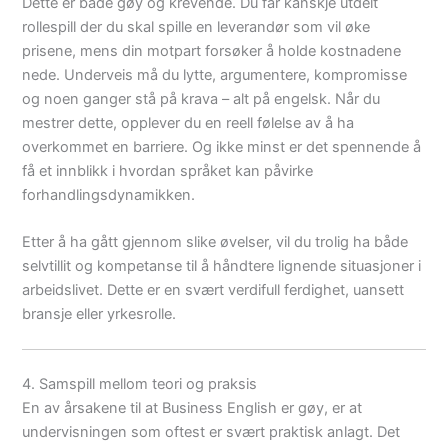
Dette er både gøy og krevende. Du får kanskje utdelt
rollespill der du skal spille en leverandør som vil øke
prisene, mens din motpart forsøker å holde kostnadene
nede. Underveis må du lytte, argumentere, kompromisse
og noen ganger stå på krava – alt på engelsk. Når du
mestrer dette, opplever du en reell følelse av å ha
overkommet en barriere. Og ikke minst er det spennende å
få et innblikk i hvordan språket kan påvirke
forhandlingsdynamikken.
Etter å ha gått gjennom slike øvelser, vil du trolig ha både
selvtillit og kompetanse til å håndtere lignende situasjoner i
arbeidslivet. Dette er en svært verdifull ferdighet, uansett
bransje eller yrkesrolle.
4. Samspill mellom teori og praksis
En av årsakene til at Business English er gøy, er at
undervisningen som oftest er svært praktisk anlagt. Det