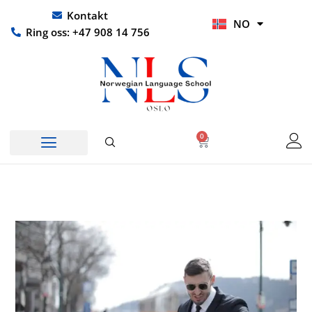
Hopp
UR
Kontakt
NO
rett
HI
Ring oss: +47 908 14 756
til
innholdet
0
Handlekurv