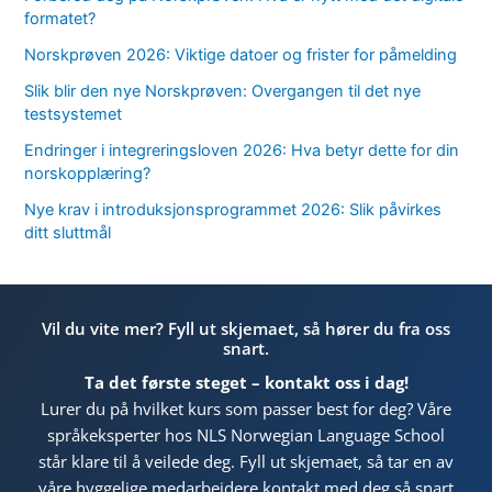
formatet?
Norskprøven 2026: Viktige datoer og frister for påmelding
Slik blir den nye Norskprøven: Overgangen til det nye
testsystemet
Endringer i integreringsloven 2026: Hva betyr dette for din
norskopplæring?
Nye krav i introduksjonsprogrammet 2026: Slik påvirkes
ditt sluttmål
Vil du vite mer? Fyll ut skjemaet, så hører du fra oss
snart.
Ta det første steget – kontakt oss i dag!
Lurer du på hvilket kurs som passer best for deg? Våre
språkeksperter hos NLS Norwegian Language School
står klare til å veilede deg. Fyll ut skjemaet, så tar en av
våre hyggelige medarbeidere kontakt med deg så snart