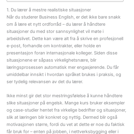
1. Du lærer å mestre realistiske situasjoner
Når du studerer Business English, er det ikke bare snakk
om å lære et nytt ordforråd – du lærer å håndtere
situasjoner du med stor sannsynlighet vil møte i
arbeidslivet. Dette kan være alt fra å skrive en profesjonell
e-post, forhandle om kontrakter, eller holde en
presentasjon foran internasjonale kolleger. Siden disse
situasjonene er såpass virkelighetsnære, blir
læringsprosessen automatisk mer engasjerende. Du får
umiddelbar innsikt i hvordan språket brukes i praksis, og
ser tydelig relevansen av det du lærer.
Ikke minst gir det stor mestringsfølelse å kunne håndtere
slike situasjoner på engelsk. Mange kurs bruker eksempler
og case-studier hentet fra virkelige bedrifter og situasjoner,
slik at læringen blir konkret og nyttig. Dermed blir også
motivasjonen større, fordi du vet at dette er noe du faktisk
får bruk for – enten på jobben, i nettverksbygging eller i