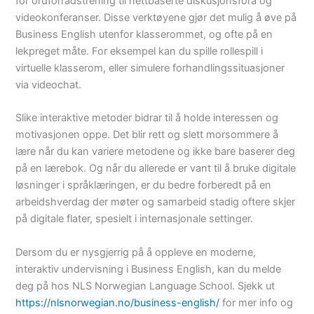
for ordforrådstrening til nettbaserte diskusjonsfora og
videokonferanser. Disse verktøyene gjør det mulig å øve på
Business English utenfor klasserommet, og ofte på en
lekpreget måte. For eksempel kan du spille rollespill i
virtuelle klasserom, eller simulere forhandlingssituasjoner
via videochat.
Slike interaktive metoder bidrar til å holde interessen og
motivasjonen oppe. Det blir rett og slett morsommere å
lære når du kan variere metodene og ikke bare baserer deg
på en lærebok. Og når du allerede er vant til å bruke digitale
løsninger i språklæringen, er du bedre forberedt på en
arbeidshverdag der møter og samarbeid stadig oftere skjer
på digitale flater, spesielt i internasjonale settinger.
Dersom du er nysgjerrig på å oppleve en moderne,
interaktiv undervisning i Business English, kan du melde
deg på hos NLS Norwegian Language School. Sjekk ut
https://nlsnorwegian.no/business-english/
for mer info og