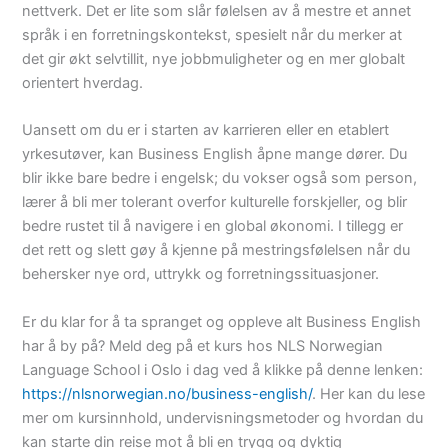
nettverk. Det er lite som slår følelsen av å mestre et annet
språk i en forretningskontekst, spesielt når du merker at
det gir økt selvtillit, nye jobbmuligheter og en mer globalt
orientert hverdag.
Uansett om du er i starten av karrieren eller en etablert
yrkesutøver, kan Business English åpne mange dører. Du
blir ikke bare bedre i engelsk; du vokser også som person,
lærer å bli mer tolerant overfor kulturelle forskjeller, og blir
bedre rustet til å navigere i en global økonomi. I tillegg er
det rett og slett gøy å kjenne på mestringsfølelsen når du
behersker nye ord, uttrykk og forretningssituasjoner.
Er du klar for å ta spranget og oppleve alt Business English
har å by på? Meld deg på et kurs hos NLS Norwegian
Language School i Oslo i dag ved å klikke på denne lenken:
https://nlsnorwegian.no/business-english/
. Her kan du lese
mer om kursinnhold, undervisningsmetoder og hvordan du
kan starte din reise mot å bli en trygg og dyktig