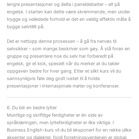
lengre presentasjoner og delta i paneldebatter – alt på
engelsk. I starten kan dette være skremmende, men under
trygge og veiledede forhold er det en veldig effektiv måte å
bygge selvtillit på.
Det er nettopp denne prosessen – å gå fra nervøs til
selvsikker – som mange beskriver som gøy. Å stå foran en
gruppe og presentere noe du selv har forberedt på
engelsk, gir et kick, spesielt når du merker at du takler
oppgaven bedre for hver gang. Etter et slikt kurs vil du
sannsynligvis føle deg godt rustet til å holde
presentasjoner i internasjonale møter og konferanser.
6. Du blir en bedre lytter
Muntlige og skriftlige ferdigheter er én side av
språklæringen, men lytteferdigheter er like viktige. I
Business English-kurs vil du bli eksponert for en rekke ulike
aksenter og dialekter, fordi forretningsverdenen er global.