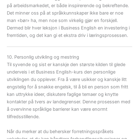
på arbeidsmarkedet, er både inspirerende og bekreftende.
Det minner oss på at språkkunnskaper ikke bare er noe
man «bør» ha, men noe som virkelig gjør en forskjell.
Dermed blir hver leksjon i Business English en investering i
fremtiden, og det kan gi et ekstra driv i læringsprosessen.
10. Personlig utvikling og mestring
Til syvende og sist er kanskje den største kilden til glede
underveis i et Business English-kurs den personlige
utviklingen du opplever. Fra å være usikker og kanskje litt
engstelig for å snakke engelsk, til å bli en person som fritt
kan uttrykke ideer, diskutere faglige temaer og knytte
kontakter på tvers av landegrenser. Denne prosessen med
å overvinne språklige barrierer kan være enormt
tilfredsstillende.
Når du merker at du behersker forretningsspråkets
vokabular, at du kan håndtere forhandlingssituasjoner og