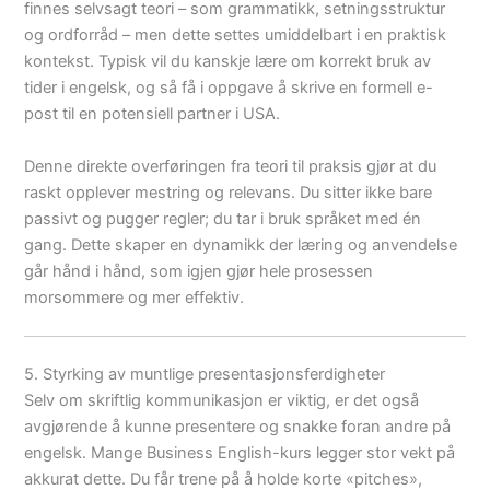
finnes selvsagt teori – som grammatikk, setningsstruktur
og ordforråd – men dette settes umiddelbart i en praktisk
kontekst. Typisk vil du kanskje lære om korrekt bruk av
tider i engelsk, og så få i oppgave å skrive en formell e-
post til en potensiell partner i USA.
Denne direkte overføringen fra teori til praksis gjør at du
raskt opplever mestring og relevans. Du sitter ikke bare
passivt og pugger regler; du tar i bruk språket med én
gang. Dette skaper en dynamikk der læring og anvendelse
går hånd i hånd, som igjen gjør hele prosessen
morsommere og mer effektiv.
5. Styrking av muntlige presentasjonsferdigheter
Selv om skriftlig kommunikasjon er viktig, er det også
avgjørende å kunne presentere og snakke foran andre på
engelsk. Mange Business English-kurs legger stor vekt på
akkurat dette. Du får trene på å holde korte «pitches»,