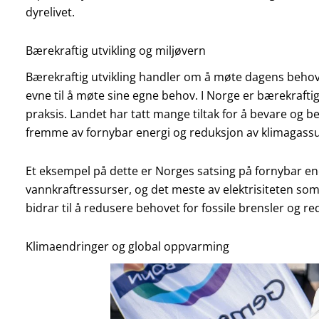
dyrelivet.
Bærekraftig utvikling og miljøvern
Bærekraftig utvikling handler om å møte dagens beho
evne til å møte sine egne behov. I Norge er bærekraftig u
praksis. Landet har tatt mange tiltak for å bevare og b
fremme av fornybar energi og reduksjon av klimagassu
Et eksempel på dette er Norges satsing på fornybar e
vannkraftressurser, og det meste av elektrisiteten so
bidrar til å redusere behovet for fossile brensler og r
Klimaendringer og global oppvarming