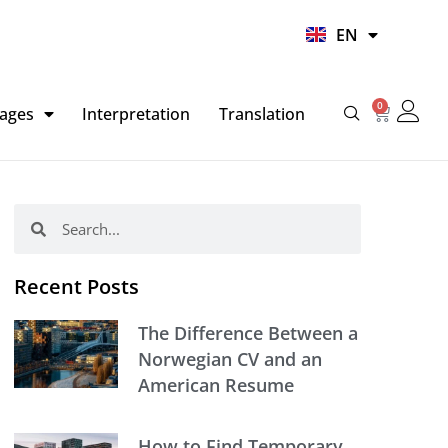
UR
EN
HI
0
Basket
ages
Interpretation
Translation
Search
Search
Recent Posts
The Difference Between a
Norwegian CV and an
American Resume
How to Find Temporary