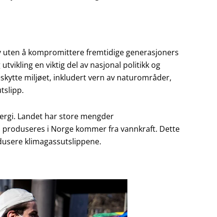
v uten å kompromittere fremtidige generasjoners
tvikling en viktig del av nasjonal politikk og
eskytte miljøet, inkludert vern av naturområder,
tslipp.
nergi. Landet har store mengder
m produseres i Norge kommer fra vannkraft. Dette
edusere klimagassutslippene.