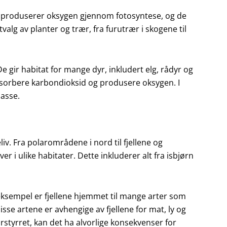
 De produserer oksygen gjennom fotosyntese, og de
tvalg av planter og trær, fra furutrær i skogene til
e gir habitat for mange dyr, inkludert elg, rådyr og
absorbere karbondioksid og produsere oksygen. I
masse.
iv. Fra polarområdene i nord til fjellene og
er i ulike habitater. Dette inkluderer alt fra isbjørn
eksempel er fjellene hjemmet til mange arter som
Disse artene er avhengige av fjellene for mat, ly og
orstyrret, kan det ha alvorlige konsekvenser for