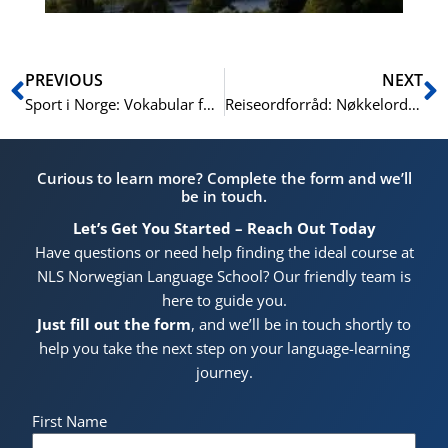
Prev
N
PREVIOUS
NEXT
Sport i Norge: Vokabular for sportsentusiaster (Sports in Norway: Vocabulary for Sports Enthusiasts)
Reiseordforråd: Nøkkelord for å reise i Norge (Travel Vocabulary: Key Words for Traveling in Norway)
Curious to learn more? Complete the form and we’ll
be in touch.
Let’s Get You Started – Reach Out Today
Have questions or need help finding the ideal course at
NLS Norwegian Language School? Our friendly team is
here to guide you.
Just fill out the form
, and we’ll be in touch shortly to
help you take the next step on your language-learning
journey.
First Name