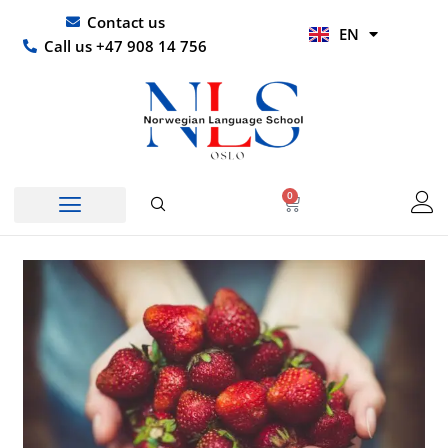
Skip
UR
Contact us
EN
to
HI
Call us +47 908 14 756
content
0
Basket