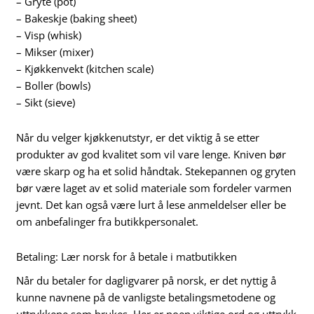
– Gryte (pot)
– Bakeskje (baking sheet)
– Visp (whisk)
– Mikser (mixer)
– Kjøkkenvekt (kitchen scale)
– Boller (bowls)
– Sikt (sieve)
Når du velger kjøkkenutstyr, er det viktig å se etter
produkter av god kvalitet som vil vare lenge. Kniven bør
være skarp og ha et solid håndtak. Stekepannen og gryten
bør være laget av et solid materiale som fordeler varmen
jevnt. Det kan også være lurt å lese anmeldelser eller be
om anbefalinger fra butikkpersonalet.
Betaling: Lær norsk for å betale i matbutikken
Når du betaler for dagligvarer på norsk, er det nyttig å
kunne navnene på de vanligste betalingsmetodene og
uttrykkene som brukes. Her er noen viktige ord og uttrykk