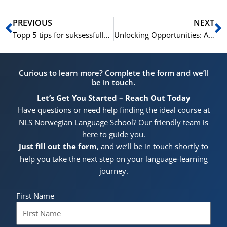
Prev
N
PREVIOUS
NEXT
Topp 5 tips for suksessfulle forretningsmøter på norsk
Unlocking Opportunities: A Guide to Norwegian Business Vocabulary for International Entrepreneurs
Curious to learn more? Complete the form and we’ll
be in touch.
Let’s Get You Started – Reach Out Today
Have questions or need help finding the ideal course at
NLS Norwegian Language School? Our friendly team is
here to guide you.
Just fill out the form
, and we’ll be in touch shortly to
help you take the next step on your language-learning
journey.
First Name