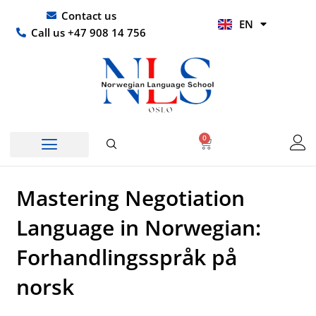
Skip
UR
Contact us
EN
to
HI
Call us +47 908 14 756
content
0
Basket
Mastering Negotiation
Language in Norwegian:
Forhandlingsspråk på
norsk