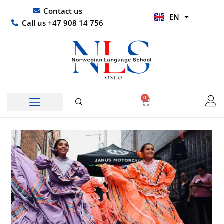
Skip
UR
Contact us
EN
to
HI
Call us +47 908 14 756
content
0
Basket