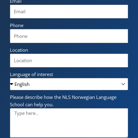
Email
Phone
Location
Language of interest
Please describe how the NLS Norwegian Language
School can help you.