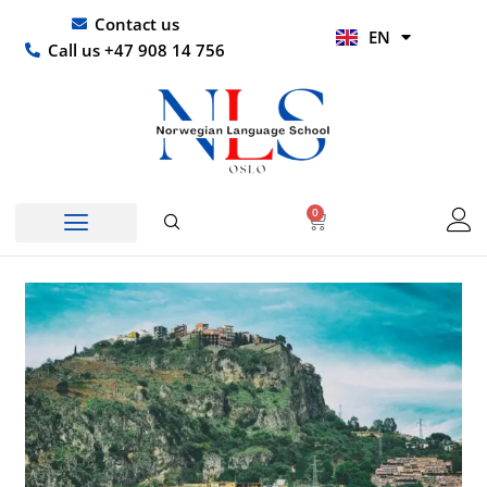
Skip
UR
Contact us
EN
to
HI
Call us +47 908 14 756
content
0
Basket