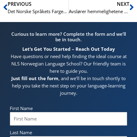
Prev
N
PREVIOUS
NEXT
Det Norske Språkets Farger: Utforskning av Norske Idiomer som Maler Bilder med Ord
Avslører hemmelighetene bak Italienske idiomer: En dekoding av språklige uttrykk
Curious to learn more? Complete the form and we’ll
be in touch.
Let’s Get You Started – Reach Out Today
Have questions or need help finding the ideal course at
NLS Norwegian Language School? Our friendly team is
here to guide you.
Just fill out the form
, and we’ll be in touch shortly to
help you take the next step on your language-learning
journey.
First Name
Last Name