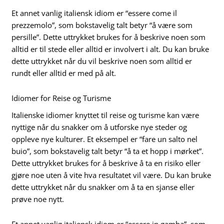
Et annet vanlig italiensk idiom er “essere come il
prezzemolo”, som bokstavelig talt betyr “å være som
persille”. Dette uttrykket brukes for å beskrive noen som
alltid er til stede eller alltid er involvert i alt. Du kan bruke
dette uttrykket når du vil beskrive noen som alltid er
rundt eller alltid er med på alt.
Idiomer for Reise og Turisme
Italienske idiomer knyttet til reise og turisme kan være
nyttige når du snakker om å utforske nye steder og
oppleve nye kulturer. Et eksempel er “fare un salto nel
buio”, som bokstavelig talt betyr “å ta et hopp i mørket”.
Dette uttrykket brukes for å beskrive å ta en risiko eller
gjøre noe uten å vite hva resultatet vil være. Du kan bruke
dette uttrykket når du snakker om å ta en sjanse eller
prøve noe nytt.
Et annet vanlig italiensk idiom er “essere in gamba”, som