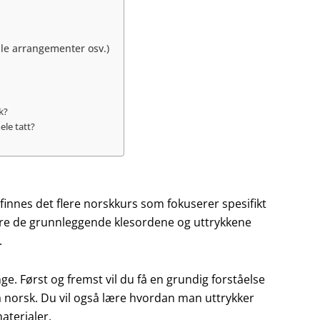
lle arrangementer osv.)
k?
ele tatt?
finnes det flere norskkurs som fokuserer spesifikt
lære de grunnleggende klesordene og uttrykkene
.
e. Først og fremst vil du få en grundig forståelse
å norsk. Du vil også lære hvordan man uttrykker
aterialer.