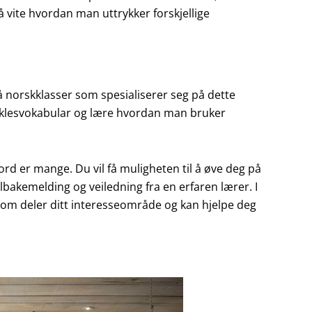
 å vite hvordan man uttrykker forskjellige
å norskklasser som spesialiserer seg på dette
tt klesvokabular og lære hvordan man bruker
rd er mange. Du vil få muligheten til å øve deg på
tilbakemelding og veiledning fra en erfaren lærer. I
r som deler ditt interesseområde og kan hjelpe deg