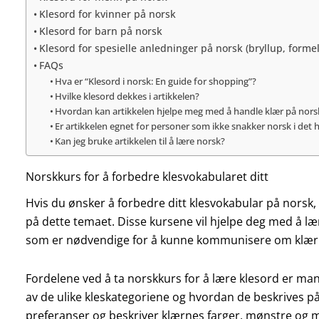
Klesord for kvinner på norsk
Klesord for barn på norsk
Klesord for spesielle anledninger på norsk (bryllup, forme
FAQs
Hva er “Klesord i norsk: En guide for shopping”?
Hvilke klesord dekkes i artikkelen?
Hvordan kan artikkelen hjelpe meg med å handle klær på nors
Er artikkelen egnet for personer som ikke snakker norsk i det h
Kan jeg bruke artikkelen til å lære norsk?
Norskkurs for å forbedre klesvokabularet ditt
Hvis du ønsker å forbedre ditt klesvokabular på norsk, 
på dette temaet. Disse kursene vil hjelpe deg med å 
som er nødvendige for å kunne kommunisere om klær
Fordelene ved å ta norskkurs for å lære klesord er mang
av de ulike kleskategoriene og hvordan de beskrives p
preferanser og beskriver klærnes farger, mønstre og m