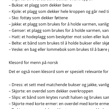
– Bukse: et plagg som dekker bena
– Kjole: et plagg som dekker hele kroppen og går ned ti
– Sko: fottøy som dekker føttene
– Jakke: et plagg som brukes for å holde varmen, vanl
– Genser: et plagg som brukes for å holde varmen, van
– Hatt: et hodeplagg som beskytter mot solen eller ku
– Belte: et bånd som brukes til å holde bukser eller skj
– Veske: en bag eller lommebok som brukes til å bære 
Klesord for menn på norsk
Det er også noen klesord som er spesielt relevante fo
– Dress: et sett med matchende bukser og jakke, vanligv
– Skjorte: en overdel som dekker overkroppen
– Slips: et bånd som knytes rundt halsen og brukes s
– Skjorte med korte ermer: en overdel med korte erme