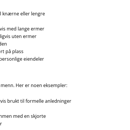
l knærne eller lengre
igvis med lange ermer
ligvis uten ermer
lden
ørt på plass
personlige eiendeler
r menn. Her er noen eksempler:
is brukt til formelle anledninger
ammen med en skjorte
r