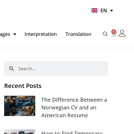
UR
EN
HI
0
Basket
ages
Interpretation
Translation
Search
Search
Recent Posts
The Difference Between a
Norwegian CV and an
American Resume
How to Find Temporary