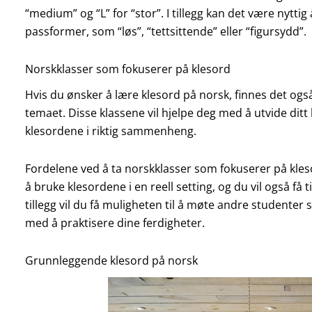
“medium” og “L” for “stor”. I tillegg kan det være nyttig
passformer, som “løs”, “tettsittende” eller “figursydd”.
Norskklasser som fokuserer på klesord
Hvis du ønsker å lære klesord på norsk, finnes det ogs
temaet. Disse klassene vil hjelpe deg med å utvide di
klesordene i riktig sammenheng.
Fordelene ved å ta norskklasser som fokuserer på kleso
å bruke klesordene i en reell setting, og du vil også få 
tillegg vil du få muligheten til å møte andre studente
med å praktisere dine ferdigheter.
Grunnleggende klesord på norsk