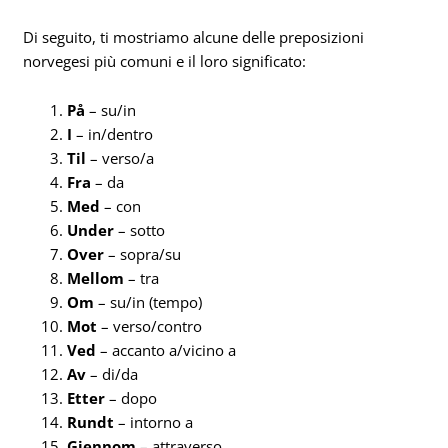
Di seguito, ti mostriamo alcune delle preposizioni
norvegesi più comuni e il loro significato:
På
– su/in
I
– in/dentro
Til
– verso/a
Fra
– da
Med
– con
Under
– sotto
Over
– sopra/su
Mellom
– tra
Om
– su/in (tempo)
Mot
– verso/contro
Ved
– accanto a/vicino a
Av
– di/da
Etter
– dopo
Rundt
– intorno a
Gjennom
– attraverso