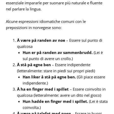
essenziale impararle per suonare più naturale e fluente
nel parlare la lingua.
Alcune espressioni idiomatiche comuni con le
preposizioni in norvegese sono:
Å være på randen av noe
– Essere sul punto di
qualcosa
Hun er på randen av sammenbrudd.
(Lei è
sul punto di avere un crollo.)
Å stå på egne ben
– Essere indipendente
(letteralmente: stare in piedi sui propri piedi)
Han liker å stå på egne ben.
(Gli piace essere
indipendente.)
Å ha en finger med i spillet
– Essere coinvolto in
qualcosa (letteralmente: avere un dito nel gioco)
Hun hadde en finger med i spillet.
(Lei è stata
coinvolta.)
Å være på talefot med noen
– Essere in buoni