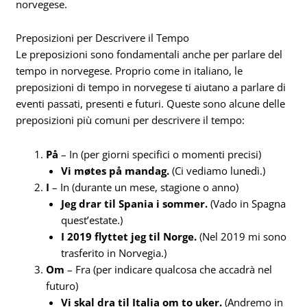
norvegese.
Preposizioni per Descrivere il Tempo
Le preposizioni sono fondamentali anche per parlare del
tempo in norvegese. Proprio come in italiano, le
preposizioni di tempo in norvegese ti aiutano a parlare di
eventi passati, presenti e futuri. Queste sono alcune delle
preposizioni più comuni per descrivere il tempo:
På
– In (per giorni specifici o momenti precisi)
Vi møtes på mandag.
(Ci vediamo lunedì.)
I
– In (durante un mese, stagione o anno)
Jeg drar til Spania i sommer.
(Vado in Spagna
quest’estate.)
I 2019 flyttet jeg til Norge.
(Nel 2019 mi sono
trasferito in Norvegia.)
Om
– Fra (per indicare qualcosa che accadrà nel
futuro)
Vi skal dra til Italia om to uker.
(Andremo in