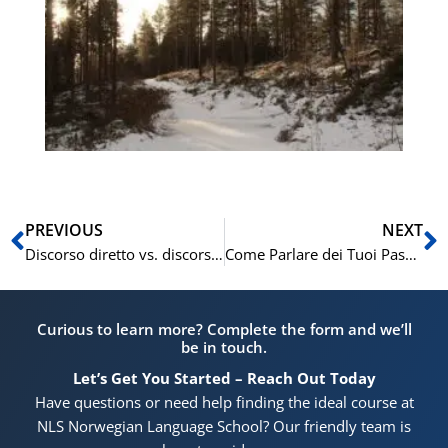
def
ai 
dei
in
de
di
(A
Precedente
S
PREVIOUS
NEXT
Discorso diretto vs. discorso indiretto: come riportare correttamente in inglese
Come Parlare dei Tuoi Passatempi in Tedesco: Una Guida Completa
Curious to learn more? Complete the form and we’ll
be in touch.
Let’s Get You Started – Reach Out Today
Have questions or need help finding the ideal course at
NLS Norwegian Language School? Our friendly team is