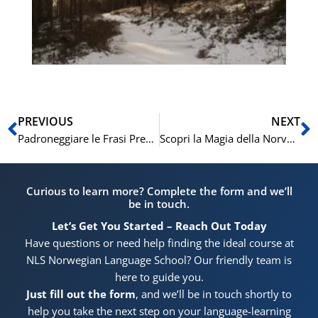
in
de
di
(A
Precedente
S
PREVIOUS
NEXT
Padroneggiare le Frasi Preposizionali in Norvegese: Livello B1
Scopri la Magia della Norvegia in Inverno: Iscriviti ai nostri Corsi Invernali di Norvegese presso la Scuola di Lingue NLS
Curious to learn more? Complete the form and we’ll
be in touch.
Let’s Get You Started – Reach Out Today
Have questions or need help finding the ideal course at
NLS Norwegian Language School? Our friendly team is
here to guide you.
Just fill out the form
, and we’ll be in touch shortly to
help you take the next step on your language-learning