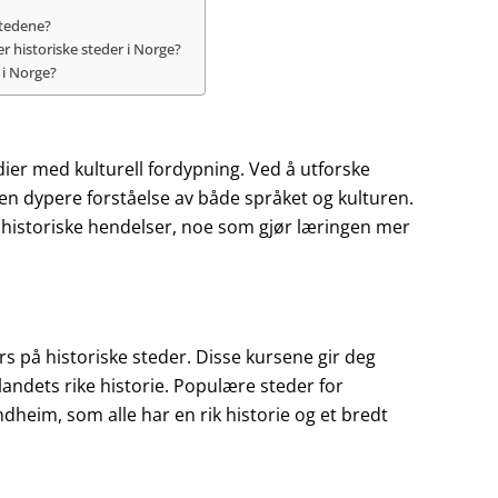
stedene?
 historiske steder i Norge?
 i Norge?
ier med kulturell fordypning. Ved å utforske
en dypere forståelse av både språket og kulturen.
g historiske hendelser, noe som gjør læringen mer
rs på historiske steder. Disse kursene gir deg
landets rike historie. Populære steder for
heim, som alle har en rik historie og et bredt