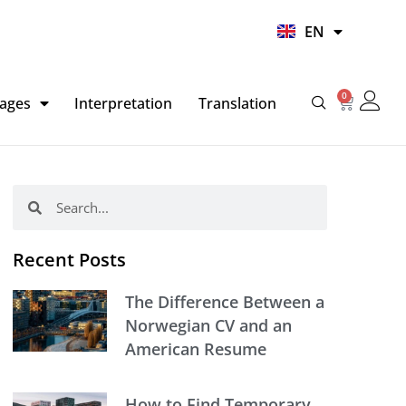
UR
EN
HI
0
Basket
ages
Interpretation
Translation
Search
Search
Recent Posts
The Difference Between a
Norwegian CV and an
American Resume
How to Find Temporary