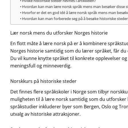
Hvilke historiske steder nevnes i artikkelen?
Hvordan kan man lære norsk språk mens man besøker disse 
Hvorfor er det en god idé å lære norsk språk mens man besøker
Hvordan kan man forberede seg på å besøke historiske steder
Lær norsk mens du utforsker Norges historie
En flott måte å lære norsk på er å kombinere språkstud
Norges historie samtidig som du lærer språket, får du 
Du vil kunne knytte språket til konkrete opplevelser o
meningsfull og minneverdig.
Norskkurs på historiske steder
Det finnes flere språkskoler i Norge som tilbyr norskku
muligheten til å lære norsk samtidig som du utforsker 
språkstudier inkluderer byer som Bergen, Oslo og Trond
utvalg av historiske attraksjoner.