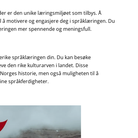
er er den unike læringsmiljøet som tilbys. Å
il å motivere og engasjere deg i språklæringen. Du
e læringen mer spennende og meningsfull.
berike språklæringen din. Du kan besøke
e den rike kulturarven i landet. Disse
 Norges historie, men også muligheten til å
dine språkferdigheter.