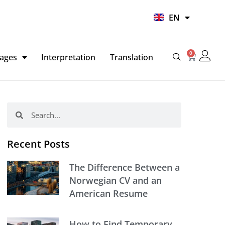
UR
EN
HI
0
Basket
ages
Interpretation
Translation
Search
Search
Recent Posts
The Difference Between a
Norwegian CV and an
American Resume
How to Find Temporary