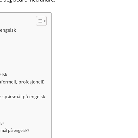
engelsk
elsk
uformell, profesjonell)
lle spørsmål på engelsk
sk?
smål på engelsk?