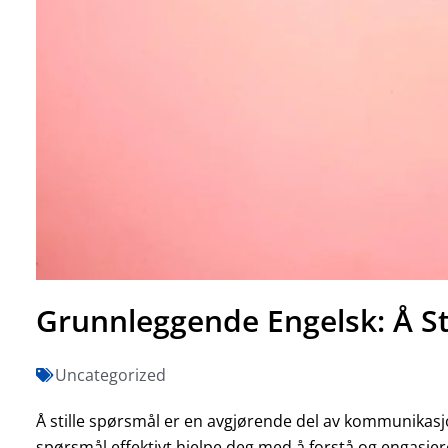
Grunnleggende Engelsk: Å St
Uncategorized
Å stille spørsmål er en avgjørende del av kommunikasjon
spørsmål effektivt hjelpe deg med å forstå og engasj