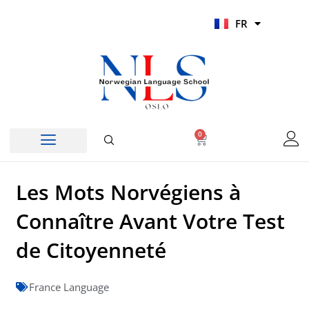
Aller
UR
FR
au
HI
contenu
0
Panier
Les Mots Norvégiens à
Connaître Avant Votre Test
de Citoyenneté
France Language