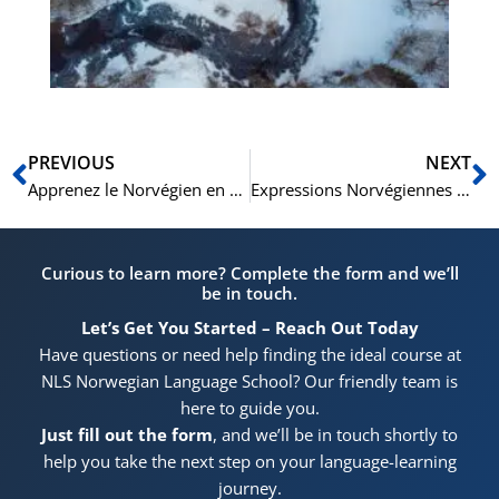
d’
no
Précédent
S
PREVIOUS
NEXT
Apprenez le Norvégien en Assistant aux Concerts de Noël Traditionnels de Norvège (Julekonsert)
Expressions Norvégiennes Courantes pour le Test de Citoyenneté
Curious to learn more? Complete the form and we’ll
be in touch.
Let’s Get You Started – Reach Out Today
Have questions or need help finding the ideal course at
NLS Norwegian Language School? Our friendly team is
here to guide you.
Just fill out the form
, and we’ll be in touch shortly to
help you take the next step on your language-learning
journey.