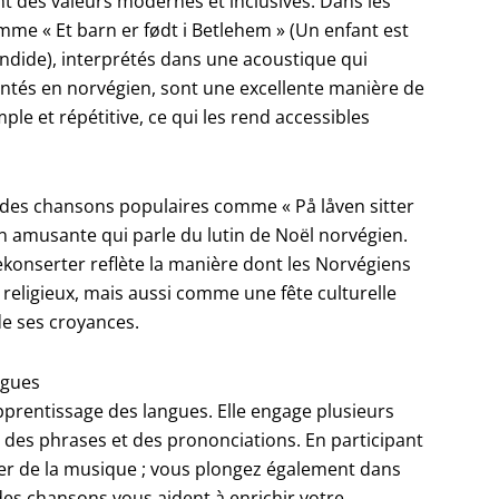
nt des valeurs modernes et inclusives. Dans les
me « Et barn er født i Betlehem » (Un enfant est
lendide), interprétés dans une acoustique qui
ntés en norvégien, sont une excellente manière de
mple et répétitive, ce qui les rend accessibles
e des chansons populaires comme « På låven sitter
on amusante qui parle du lutin de Noël norvégien.
ekonserter reflète la manière dont les Norvégiens
ligieux, mais aussi comme une fête culturelle
e ses croyances.
ngues
pprentissage des langues. Elle engage plusieurs
 des phrases et des prononciations. En participant
ter de la musique ; vous plongez également dans
des chansons vous aident à enrichir votre