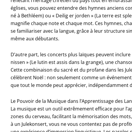
reflétant l’héritage chrétien du pays tout en embrassa
églises, vous pouvez entendre des hymnes anciens com
né à Bethléem) ou « Deilig er jorden » (La terre est sp
magnifie chaque note et chaque mot. Ces hymnes, cha
se familiariser avec la langue, grâce à leur structure si
même aux débutants.
D’autre part, les concerts plus laïques peuvent inclur
nissen » (Le lutin est assis dans la grange), une chans
Cette combinaison du sacré et du profane dans les Jul
célèbrent Noël : non seulement comme un événement re
que tout le monde peut apprécier, indépendamment d
Le Pouvoir de la Musique dans l’Apprentissage des La
La musique est un outil extrêmement efficace pour l’a
zones du cerveau, facilitant la mémorisation des mots,
à un Julekonsert, vous ne vous contentez pas de profi
une expérience d’immersion linguistique. Les paroles 