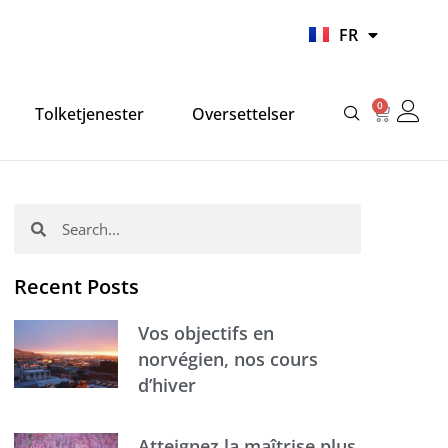
UR
FR
HI
0
Panier
Tolketjenester
Oversettelser
Rechercher
Rechercher
Recent Posts
Vos objectifs en
norvégien, nos cours
d’hiver
Atteignez la maîtrise plus