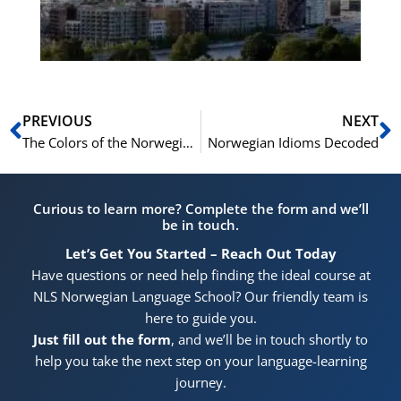
Pr
Prev
N
PREVIOUS
NEXT
The Colors of the Norwegian Language: Norwegian Idioms that Paint Pictures with Words
Norwegian Idioms Decoded
Curious to learn more? Complete the form and we’ll
be in touch.
Let’s Get You Started – Reach Out Today
Have questions or need help finding the ideal course at
NLS Norwegian Language School? Our friendly team is
here to guide you.
Just fill out the form
, and we’ll be in touch shortly to
help you take the next step on your language-learning
journey.