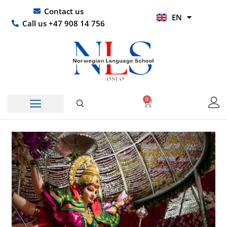
Skip
UR
Contact us
EN
to
HI
Call us +47 908 14 756
content
0
Basket