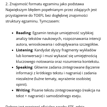
2. Znajomość formatu egzaminu jako podstawa
Największym błędem popełnianym przez zdających jest
przystąpienie do TOEFL bez dogłębnej znajomości
struktury egzaminu. Tymczasem:
Reading
: Egzamin testuje umiejętność szybkiej
analizy tekstów naukowych, rozpoznawania intencji
autora, wnioskowania i odnajdywania szczegółów.
Listening
: Kandydat słyszy fragmenty wykładów
lub konwersacji i musi wykazać się umiejętnością
kluczowego notowania oraz rozumienia kontekstu.
Speaking
: Głównie zadania zintegrowane (łączenie
informacji z krótkiego tekstu i nagrania) i zadania
niezależne (luźne tematy, wyrażenie osobistej
opinii).
Writing
: Pisanie tekstu zintegrowanego (reakcja na
tekst + nagranie) i samodzielnego eseju.
Dobrze jest przejrzeć oficjalne zasoby ETS, gdzie