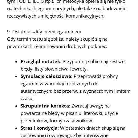
tym TOEFL, IELTS itp.). Ich metodyka opiera się nie tylko
na technikach egzaminacyjnych, ale także na budowaniu
rzeczywistych umiejętności komunikacyjnych.
9. Ostatnie szlify przed egzaminem
Gdy termin testu się zbliża, należy skupić się na
powtórkach i eliminowaniu drobnych potknięć:
Przegląd notatek
: Przypomnij sobie najczęstsze
błędy, listy słownictwa i zwroty.
Symulacje całościowe
: Przeprowadź próbny
egzamin w warunkach zbliżonych do
autentycznych: bez przerw, z wyznaczonym limitem
czasu.
Skrupulatna korekta
: Zwracaj uwagę na
powtarzalne błędy w pisaniu: literówki, użycie
przedimków, formy czasowników.
Stres i kondycja
: W ostatnich dniach skup się na
zachowaniu równowagi. Zbyt intensywne