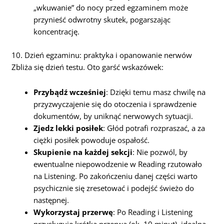
„wkuwanie” do nocy przed egzaminem może
przynieść odwrotny skutek, pogarszając
koncentrację.
10. Dzień egzaminu: praktyka i opanowanie nerwów
Zbliża się dzień testu. Oto garść wskazówek:
Przybądź wcześniej
: Dzięki temu masz chwilę na
przyzwyczajenie się do otoczenia i sprawdzenie
dokumentów, by uniknąć nerwowych sytuacji.
Zjedz lekki posiłek
: Głód potrafi rozpraszać, a za
ciężki posiłek powoduje ospałość.
Skupienie na każdej sekcji
: Nie pozwól, by
ewentualne niepowodzenie w Reading rzutowało
na Listening. Po zakończeniu danej części warto
psychicznie się zresetować i podejść świeżo do
następnej.
Wykorzystaj przerwę
: Po Reading i Listening
przysługuje krótka przerwa (ok. 10 minut), idealna