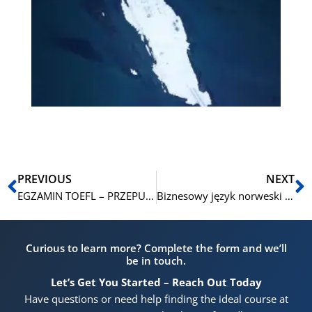
pr
w 
za
się
Zi
pr
ję
NL
Prev
N
PREVIOUS
NEXT
EGZAMIN TOEFL – PRZEPUSTKA DO MIĘDZYNARODOWYCH MOŻLIWOŚCI
Biznesowy język norweski w zglobalizowanej rzeczywistości zawodowej: klucz do sukcesu dla profesjonalistów
Curious to learn more? Complete the form and we’ll
be in touch.
Let’s Get You Started – Reach Out Today
Have questions or need help finding the ideal course at