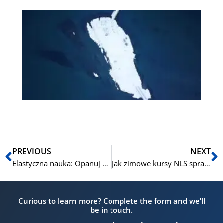
Tw
pr
w 
za
się
Zi
pr
ję
NL
Prev
N
PREVIOUS
NEXT
Elastyczna nauka: Opanuj norweski stacjonarnie lub online z NLS tej zimy
Jak zimowe kursy NLS sprawiają, że nauka norweskiego jest przyjemna i skuteczna
Curious to learn more? Complete the form and we’ll
be in touch.