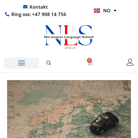
Hopp
UR
Kontakt
NO
rett
HI
Ring oss: +47 908 14 756
til
innholdet
0
Handlekurv