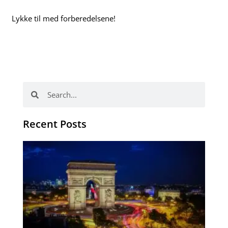
Lykke til med forberedelsene!
Søk
Søk
Recent Posts
Ho
fo
ut
tr