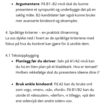
Argumentere
: På B1–B2-nivå skal du kunne
presentere et synspunkt og underbygge det på en
saklig måte. B2-kandidater bør også kunne bruke
mer avanserte bindeord og eksempler.
4. Språklige kriterier – en praktisk tilnærming
La oss dykke ned i hvert av de språklige kriteriene med
fokus på hva du konkret kan gjøre for å utvikle dem.
4.1 Tekstoppbygging
Planlegg før du skriver
: Selv på A1/A2-nivå kan
du ha en liten plan på et kladdeark. Hva er temaet?
Hvilken rekkefølge skal du presentere ideene dine i?
Bruk enkle bindeord
: På A2 kan du bruke ord
som «og», «men», «så», «fordi». På B1/B2 kan du
utvide til «dessuten», «derfor», «i tillegg», «på den
ene siden/på den andre siden» osv.