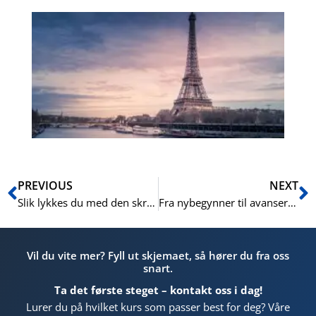
Ur
fr
ver
pr
En
Prev
N
PREVIOUS
NEXT
Slik lykkes du med den skriftlige delen av Norskprøven: En grundig gjennomgang av vurderingskriteriene og praktiske tips
Fra nybegynner til avansert: Alt du trenger å vite om å skrive på Norskprøven
Vil du vite mer? Fyll ut skjemaet, så hører du fra oss
snart.
Ta det første steget – kontakt oss i dag!
Lurer du på hvilket kurs som passer best for deg? Våre