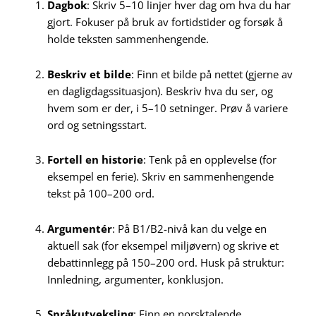
Dagbok
: Skriv 5–10 linjer hver dag om hva du har
gjort. Fokuser på bruk av fortidstider og forsøk å
holde teksten sammenhengende.
Beskriv et bilde
: Finn et bilde på nettet (gjerne av
en dagligdagssituasjon). Beskriv hva du ser, og
hvem som er der, i 5–10 setninger. Prøv å variere
ord og setningsstart.
Fortell en historie
: Tenk på en opplevelse (for
eksempel en ferie). Skriv en sammenhengende
tekst på 100–200 ord.
Argumentér
: På B1/B2-nivå kan du velge en
aktuell sak (for eksempel miljøvern) og skrive et
debattinnlegg på 150–200 ord. Husk på struktur:
Innledning, argumenter, konklusjon.
Språkutveksling
: Finn en norsktalende