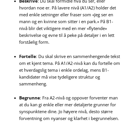
Beskrive
: Du skal formidle hva du ser, eller
hvordan noe er. På lavere nivå (A1/A2) holder det
med enkle setninger eller fraser som «Jeg ser en
mann og en kvinne som sitter i en park.» På B1-
nivå blir det viktigere med en mer «flytende»
beskrivelse og evne til å peke på detaljer i en lett
forståelig form.
Fortelle
: Du skal skrive en sammenhengende tekst
om et kjent tema. På A1/A2-nivå kan du fortelle om
et hverdagslig tema i enkle ordelag, mens B1-
kandidater må vise tydeligere struktur og
sammenheng.
Begrunne
: Fra A2-nivå og oppover forventer man
at du kan gi enkle eller mer detaljerte grunner for
synspunktene dine. Jo høyere nivå, desto større
forventning om nyanser og klarhet i begrunnelsen.