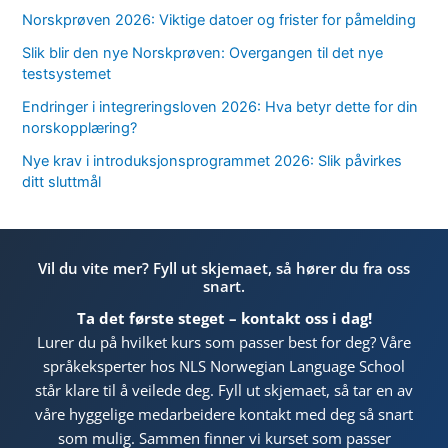
Norskprøven 2026: Viktige datoer og frister for påmelding
Slik blir den nye Norskprøven: Overgangen til det nye
testsystemet
Endringer i integreringsloven 2026: Hva betyr dette for din
norskopplæring?
Nye krav i introduksjonsprogrammet 2026: Slik påvirkes
ditt sluttmål
Vil du vite mer? Fyll ut skjemaet, så hører du fra oss
snart.
Ta det første steget – kontakt oss i dag!
Lurer du på hvilket kurs som passer best for deg? Våre
språkeksperter hos NLS Norwegian Language School
står klare til å veilede deg. Fyll ut skjemaet, så tar en av
våre hyggelige medarbeidere kontakt med deg så snart
som mulig. Sammen finner vi kurset som passer