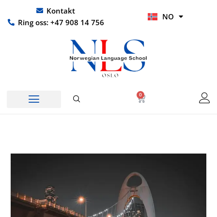
Hopp
UR
Kontakt
NO
rett
HI
Ring oss: +47 908 14 756
til
innholdet
0
Handlekurv