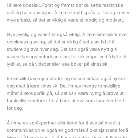
i å lære kinesisk. Først og fremst bør du sette realistiske
mål og ha motivasjon. Å lære et nytt språk tar tid og krever
mye arbeid, så det er viktig å være tålmodig og motivert.
Øve jevnlig og variert er også viktig. Å lære kinesisk krever
regelmessig øving, så det er viktig å sette av tid til å
studere og øve hver dag. Det kan også være nyttig å
variere læringsmetodene dine, for eksempel ved å lytte til
lydfiler, se på videoer eller lese bøker på kinesisk.
Bruke ulike læringsmetoder og ressurser kan også hjelpe
deg med å lære kinesisk. Det finnes mange forskjellige
måter å lære språk på, så det kan være nyttig å prøve ut
forskjellige metoder for å finne ut hva som fungerer best
for deg.
Å finne en språkpartner eller lærer for å øve på muntlig
kommunikasjon er også en god måte å øke sjansene for å
lykkes i å lære kinesisk. Å kunne snakke kinesisk flytende