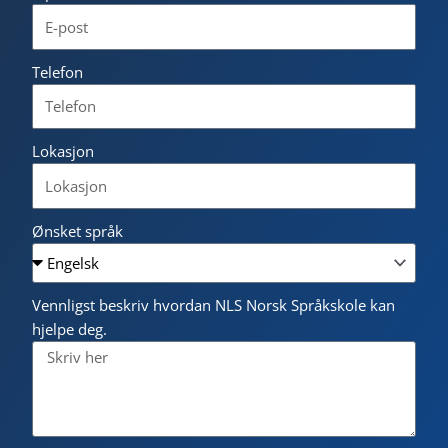
Telefon
Lokasjon
Ønsket språk
Vennligst beskriv hvordan NLS Norsk Språkskole kan
hjelpe deg.