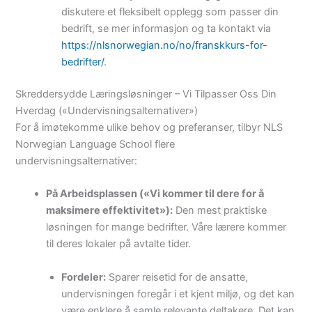
diskutere et fleksibelt opplegg som passer din
bedrift, se mer informasjon og ta kontakt via
https://nlsnorwegian.no/no/franskkurs-for-
bedrifter/
.
Skreddersydde Læringsløsninger – Vi Tilpasser Oss Din
Hverdag («Undervisningsalternativer»)
For å imøtekomme ulike behov og preferanser, tilbyr NLS
Norwegian Language School flere
undervisningsalternativer:
På Arbeidsplassen («Vi kommer til dere for å
maksimere effektivitet»):
Den mest praktiske
løsningen for mange bedrifter. Våre lærere kommer
til deres lokaler på avtalte tider.
Fordeler:
Sparer reisetid for de ansatte,
undervisningen foregår i et kjent miljø, og det kan
være enklere å samle relevante deltakere. Det kan