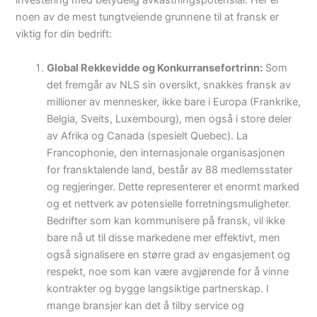
investering med betydelig avkastningspotensial. Her er
noen av de mest tungtveiende grunnene til at fransk er
viktig for din bedrift:
Global Rekkevidde og Konkurransefortrinn:
Som
det fremgår av NLS sin oversikt, snakkes fransk av
millioner av mennesker, ikke bare i Europa (Frankrike,
Belgia, Sveits, Luxembourg), men også i store deler
av Afrika og Canada (spesielt Quebec). La
Francophonie, den internasjonale organisasjonen
for fransktalende land, består av 88 medlemsstater
og regjeringer. Dette representerer et enormt marked
og et nettverk av potensielle forretningsmuligheter.
Bedrifter som kan kommunisere på fransk, vil ikke
bare nå ut til disse markedene mer effektivt, men
også signalisere en større grad av engasjement og
respekt, noe som kan være avgjørende for å vinne
kontrakter og bygge langsiktige partnerskap. I
mange bransjer kan det å tilby service og