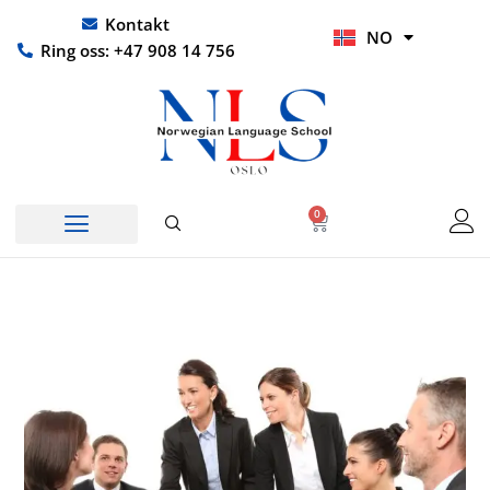
Hopp
UR
Kontakt
NO
rett
HI
Ring oss: +47 908 14 756
til
innholdet
0
Handlekurv