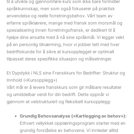
til å utvikle og gjennomføre kurs som ikke bare formidler
språkkunnskap, men som også fokuserer på praktisk
anvendelse og reelle forretningsbehov. Vårt team av
erfarne språklærere, mange med fransk som morsmål og
spesialisering innen forretningsfransk, er dedikert til å
hjelpe dine ansatte med å nå sine språkmål. Vi legger vekt
på en personlig tilnærming, hvor vi jobber tett med hver
bedriftskunde for å sikre at kursopplegget er optimalt
tilpasset deres spesifikke situasjon og målsetninger.
Et Dypdykk i NLS sine Franskkurs for Bedrifter: Struktur og
Innhold («Kursopplegg»)
Vårt mål er å levere franskkurs som gir målbare resultater
og umiddelbar verdi for din bedrift. Dette oppnår vi
gjennom et velstrukturert og fleksibelt kursopplegg:
Grundig Behovsanalyse («Kartlegging av behov»):
Ethvert vellykket opplæringsprogram starter med en
grundig forståelse av behovene. Vi innleder alltid