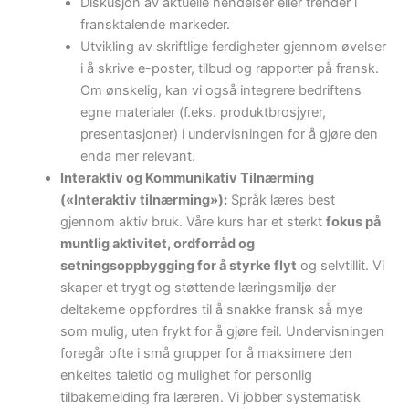
Diskusjon av aktuelle hendelser eller trender i
fransktalende markeder.
Utvikling av skriftlige ferdigheter gjennom øvelser
i å skrive e-poster, tilbud og rapporter på fransk.
Om ønskelig, kan vi også integrere bedriftens
egne materialer (f.eks. produktbrosjyrer,
presentasjoner) i undervisningen for å gjøre den
enda mer relevant.
Interaktiv og Kommunikativ Tilnærming
(«Interaktiv tilnærming»):
Språk læres best
gjennom aktiv bruk. Våre kurs har et sterkt
fokus på
muntlig aktivitet, ordforråd og
setningsoppbygging for å styrke flyt
og selvtillit. Vi
skaper et trygt og støttende læringsmiljø der
deltakerne oppfordres til å snakke fransk så mye
som mulig, uten frykt for å gjøre feil. Undervisningen
foregår ofte i små grupper for å maksimere den
enkeltes taletid og mulighet for personlig
tilbakemelding fra læreren. Vi jobber systematisk