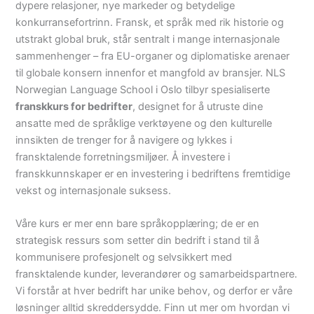
dypere relasjoner, nye markeder og betydelige
konkurransefortrinn. Fransk, et språk med rik historie og
utstrakt global bruk, står sentralt i mange internasjonale
sammenhenger – fra EU-organer og diplomatiske arenaer
til globale konsern innenfor et mangfold av bransjer. NLS
Norwegian Language School i Oslo tilbyr spesialiserte
franskkurs for bedrifter
, designet for å utruste dine
ansatte med de språklige verktøyene og den kulturelle
innsikten de trenger for å navigere og lykkes i
fransktalende forretningsmiljøer. Å investere i
franskkunnskaper er en investering i bedriftens fremtidige
vekst og internasjonale suksess.
Våre kurs er mer enn bare språkopplæring; de er en
strategisk ressurs som setter din bedrift i stand til å
kommunisere profesjonelt og selvsikkert med
fransktalende kunder, leverandører og samarbeidspartnere.
Vi forstår at hver bedrift har unike behov, og derfor er våre
løsninger alltid skreddersydde. Finn ut mer om hvordan vi