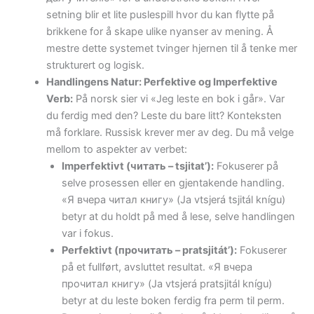
setning blir et lite puslespill hvor du kan flytte på
brikkene for å skape ulike nyanser av mening. Å
mestre dette systemet tvinger hjernen til å tenke mer
strukturert og logisk.
Handlingens Natur: Perfektive og Imperfektive
Verb:
På norsk sier vi «Jeg leste en bok i går». Var
du ferdig med den? Leste du bare litt? Konteksten
må forklare. Russisk krever mer av deg. Du må velge
mellom to aspekter av verbet:
Imperfektivt (читать – tsjitat’):
Fokuserer på
selve prosessen eller en gjentakende handling.
«Я вчера читал книгу» (Ja vtsjerá tsjitál knígu)
betyr at du holdt på med å lese, selve handlingen
var i fokus.
Perfektivt (прочитать – pratsjitát’):
Fokuserer
på et fullført, avsluttet resultat. «Я вчера
прочитал книгу» (Ja vtsjerá pratsjitál knígu)
betyr at du leste boken ferdig fra perm til perm.