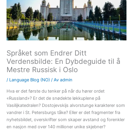
Språket som Endrer Ditt
Verdensbilde: En Dybdeguide til å
Mestre Russisk i Oslo
/
Language Blog (NO)
/ Av
admin
Hva er det første du tenker på når du hører ordet
«Russland»? Er det de snødekte løkkuplene på
Vasilijkatedralen? Dostojevskijs alvorstunge karakterer som
vandrer i St. Petersburgs tåke? Eller er det fragmenter fra
nyhetsbildet, overskrifter som skaper avstand og forenkler
en nasjon med over 140 millioner unike skjebner?