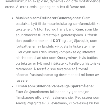
samtidskultur en eksplosiv, dynamisk og ofte motstridende
arena. Å lære russisk gir deg en billett til første rad.
Musikken som Definerer Generasjoner:
Glem
balalaika. Lytt til de melankolske og samfunnskritiske
tekstene til Viktor Tsoj og hans band
Kino
, som ble
soundtracket til Perestrojka-generasjonen. Utforsk
den poetiske rocken til
DDT
og Jurij Sjevtsjuk, som
fortsatt er en av landets viktigste kritiske stemmer.
Eller dykk ned i den utrolig komplekse og litterære
hip-hopen til artister som
Oxxxymiron
, hvis battles
og tekster er fylt med intrikate kulturelle og historiske
referanser. Å forstå disse tekstene er å forstå
håpene, frustrasjonene og drømmene til millioner av
russere.
Filmen som Stiller de Vanskelige Spørsmålene:
Etter Sovjetunionens fall har en ny generasjon
filmskapere utforsket nasjonens sjel. Regissører som
Andrej Zvjagintsev («Leviathan», «Loveless») bruker