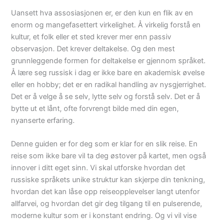
Uansett hva assosiasjonen er, er den kun en flik av en
enorm og mangefasettert virkelighet. Å virkelig forstå en
kultur, et folk eller et sted krever mer enn passiv
observasjon. Det krever deltakelse. Og den mest
grunnleggende formen for deltakelse er gjennom språket.
Å lære seg russisk i dag er ikke bare en akademisk øvelse
eller en hobby; det er en radikal handling av nysgjerrighet.
Det er å velge å se selv, lytte selv og forstå selv. Det er å
bytte ut et lånt, ofte forvrengt bilde med din egen,
nyanserte erfaring.
Denne guiden er for deg som er klar for en slik reise. En
reise som ikke bare vil ta deg østover på kartet, men også
innover i ditt eget sinn. Vi skal utforske hvordan det
russiske språkets unike struktur kan skjerpe din tenkning,
hvordan det kan låse opp reiseopplevelser langt utenfor
allfarvei, og hvordan det gir deg tilgang til en pulserende,
moderne kultur som er i konstant endring. Og vi vil vise