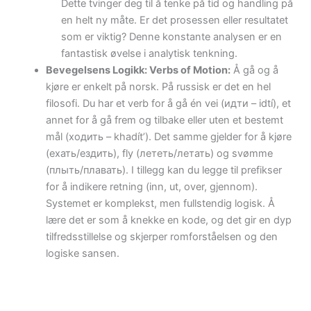
Dette tvinger deg til å tenke på tid og handling på
en helt ny måte. Er det prosessen eller resultatet
som er viktig? Denne konstante analysen er en
fantastisk øvelse i analytisk tenkning.
Bevegelsens Logikk: Verbs of Motion:
Å gå og å
kjøre er enkelt på norsk. På russisk er det en hel
filosofi. Du har et verb for å gå én vei (идти – idtí), et
annet for å gå frem og tilbake eller uten et bestemt
mål (ходить – khadít’). Det samme gjelder for å kjøre
(ехать/ездить), fly (лететь/летать) og svømme
(плыть/плавать). I tillegg kan du legge til prefikser
for å indikere retning (inn, ut, over, gjennom).
Systemet er komplekst, men fullstendig logisk. Å
lære det er som å knekke en kode, og det gir en dyp
tilfredsstillelse og skjerper romforståelsen og den
logiske sansen.