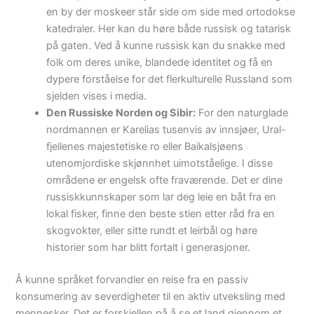
en by der moskeer står side om side med ortodokse
katedraler. Her kan du høre både russisk og tatarisk
på gaten. Ved å kunne russisk kan du snakke med
folk om deres unike, blandede identitet og få en
dypere forståelse for det flerkulturelle Russland som
sjelden vises i media.
Den Russiske Norden og Sibir:
For den naturglade
nordmannen er Karelias tusenvis av innsjøer, Ural-
fjellenes majestetiske ro eller Baikalsjøens
utenomjordiske skjønnhet uimotståelige. I disse
områdene er engelsk ofte fraværende. Det er dine
russiskkunnskaper som lar deg leie en båt fra en
lokal fisker, finne den beste stien etter råd fra en
skogvokter, eller sitte rundt et leirbål og høre
historier som har blitt fortalt i generasjoner.
Å kunne språket forvandler en reise fra en passiv
konsumering av severdigheter til en aktiv utveksling med
mennesker. Det er forskjellen på å se et land gjennom et