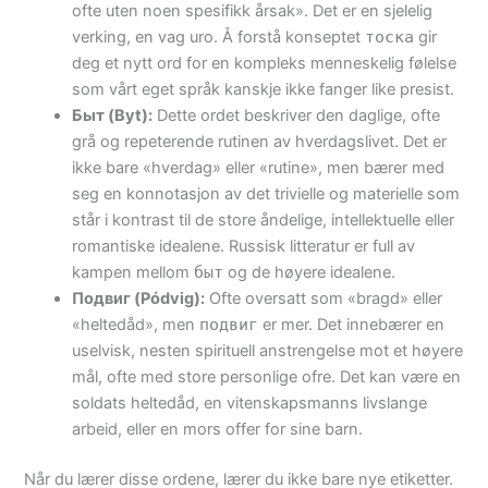
ofte uten noen spesifikk årsak». Det er en sjelelig
verking, en vag uro. Å forstå konseptet
тоска
gir
deg et nytt ord for en kompleks menneskelig følelse
som vårt eget språk kanskje ikke fanger like presist.
Быт (Byt):
Dette ordet beskriver den daglige, ofte
grå og repeterende rutinen av hverdagslivet. Det er
ikke bare «hverdag» eller «rutine», men bærer med
seg en konnotasjon av det trivielle og materielle som
står i kontrast til de store åndelige, intellektuelle eller
romantiske idealene. Russisk litteratur er full av
kampen mellom
быт
og de høyere idealene.
Подвиг (Pódvig):
Ofte oversatt som «bragd» eller
«heltedåd», men
подвиг
er mer. Det innebærer en
uselvisk, nesten spirituell anstrengelse mot et høyere
mål, ofte med store personlige ofre. Det kan være en
soldats heltedåd, en vitenskapsmanns livslange
arbeid, eller en mors offer for sine barn.
Når du lærer disse ordene, lærer du ikke bare nye etiketter.