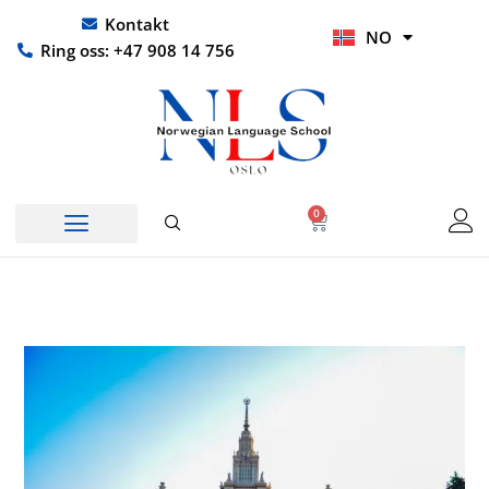
Hopp
UR
Kontakt
NO
rett
HI
Ring oss: +47 908 14 756
til
innholdet
0
Handlekurv