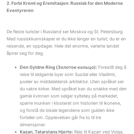
2. Forbi Kreml og Eremitasjen: Russisk for den Moderne
Eventyreren
De fleste turister i Russland ser Moskva og St. Petersburg.
Med russiskkunnskaper er du ikke lenger en turist; du er en
reisende, en oppdager. Hele det enorme, varierte landet
åpner seg for deg.
Den Gyldne Ring (Золотое кольцо):
Forestill deg å
reise til eldgamle byer som Suzdal eller Vladimir,
juveler av middelaldersk arkitektur. Uten språket ser
du vakre kirker. Med språket kan du snakke med den
gamle kvinnen som selger syltetøy på markedet,
spørre munken i klosteret om historien til ikonene,
og forstå de lokale legendene som guiden ikke
forteller om. Opplevelsen går fra to til tre
dimensjoner.
Kazan, Tatarstans Hjerte:
Reis til Kazan ved Volga,