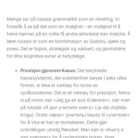
Mange ser på russisk grammatikk som en hindring. Vi
foreslår å se på det som en mulighet – en mulighet til å
trene hjernen på en måte få andre aktiviteter kan matche. Å
lære russisk er som en kombinasjon av Sudoku, sjakk og
poesi. Det er logisk, strategisk og vakkert, og gevinstene
for dine kognitive evner er betydelige.
Presisjon gjennom Kasus:
Det beryktede
kasussystemet, der substantiver bøyes i seks ulike
former, er ikke et verktøy for tortur av
språkstudenter. Det er et verktøy for presisjon. Mens
vi på norsk sier «Jeg ga en bok til læreren», sier man
på russisk «Я дал учителю книгу» (Ja dal utsjitelju
knigu). Ordet «lærer» (учитель) bøyes til «учителю»
for å vise at
han
er mottakeren. Dette gjør
ordstillingen utrolig fleksibel. Man kan si «Книгу я
дал учителю» for å understreke boken. Hver