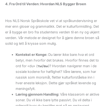
4. Fra Ord til Verden: Hvordan NLS Bygger Broen
Hos NLS Norsk Språkskole vet vi at språkundervisning er
mer enn gloser og grammatikk. Det er kulturformidling. Det
er å bygge en bro fra studentens verden til en ny og ukjent
verden. Vår metode er designet for å gjøre denne broen så
solid og lett å krysse som mulig.
Kontekst er Konge:
Du lærer ikke bare
hva
et ord
betyr, men
hvorfor
det brukes. Hvorfor finnes det to
ord for «du» (
ты/вы
)? Hvordan navigerer man i de
sosiale kodene for høflighet? Våre lærere, som har
russisk som morsmål, fletter kulturforståelse inn i
hver eneste leksjon. Dette gjør språket levende og
meningsfylt.
Læring gjennom Handling:
Våre klasserom er aktive
soner. Du vil ikke bare lytte passivt. Du vil delta i
rollespill hvor du bestiller mat på en restaurant,