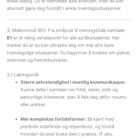
enkel dialog. Du er fremdeles ikke avansert, men du kan
absolutt gjøre deg forstått i enkle hverdagssituasjoner.
3. Mellomnivå (B1): Fra småprat til meningsfulle samtaler
B1
er et viktig vendepunkt for alle språkstudenter. Her
merker du at du kan uttrykke deg om mer enn bare
hverdagslige situasjoner. Du begynner å snakke om planer,
drømmer og fremtidsutsikter.
3.1 Læringsmål
Større selvstendighet i muntlig kommunikasjon:
Kunne delta i samtaler om fritid, reiser, jobb og
personlige interesser, uten å føle deg altfor «stum»
eller usikker.
Mer komplekse fortidsformer:
Bli kjent med
pretérito indefinido
og
imperfecto
, og forstå
hvordan du skal bruke dem i praksis. (F.eks.