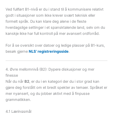
Ved fullført B1-nivå er du i stand til å kommunisere relativt
godt i situasjoner som ikke krever svært teknisk eller
formelt språk. Du kan klare deg alene i de fleste
hverdagslige settinger i et spansktalende land, selv om du
kanskje ikke har full kontroll på mer avansert ordforråd.
For å se oversikt over datoer og ledige plasser på B1-kurs,
besøk gjerne
NLS’ registreringsside
.
4. Øvre mellomnivå (B2): Dypere diskusjoner og mer
finesse
Når du når
B2
, er du i en kategori der du i stor grad kan
gjøre deg forstått om et bredt spekter av temaer. Språket er
mer nyansert, og du jobber aktivt med å finpusse
grammatikken.
4.1 Læringsmål