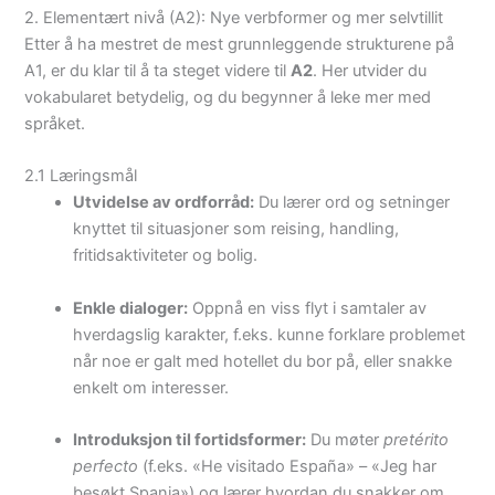
2. Elementært nivå (A2): Nye verbformer og mer selvtillit
Etter å ha mestret de mest grunnleggende strukturene på
A1, er du klar til å ta steget videre til
A2
. Her utvider du
vokabularet betydelig, og du begynner å leke mer med
språket.
2.1 Læringsmål
Utvidelse av ordforråd:
Du lærer ord og setninger
knyttet til situasjoner som reising, handling,
fritidsaktiviteter og bolig.
Enkle dialoger:
Oppnå en viss flyt i samtaler av
hverdagslig karakter, f.eks. kunne forklare problemet
når noe er galt med hotellet du bor på, eller snakke
enkelt om interesser.
Introduksjon til fortidsformer:
Du møter
pretérito
perfecto
(f.eks. «He visitado España» – «Jeg har
besøkt Spania») og lærer hvordan du snakker om