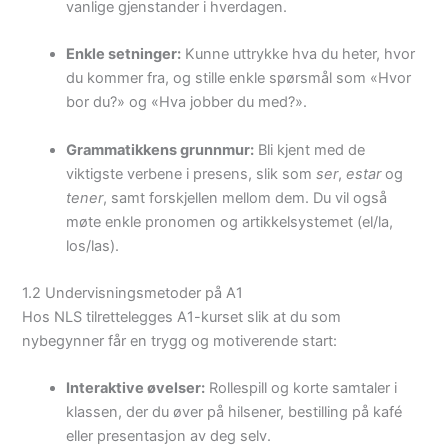
vanlige gjenstander i hverdagen.
Enkle setninger:
Kunne uttrykke hva du heter, hvor
du kommer fra, og stille enkle spørsmål som «Hvor
bor du?» og «Hva jobber du med?».
Grammatikkens grunnmur:
Bli kjent med de
viktigste verbene i presens, slik som
ser
,
estar
og
tener
, samt forskjellen mellom dem. Du vil også
møte enkle pronomen og artikkelsystemet (el/la,
los/las).
1.2 Undervisningsmetoder på A1
Hos NLS tilrettelegges A1-kurset slik at du som
nybegynner får en trygg og motiverende start:
Interaktive øvelser:
Rollespill og korte samtaler i
klassen, der du øver på hilsener, bestilling på kafé
eller presentasjon av deg selv.