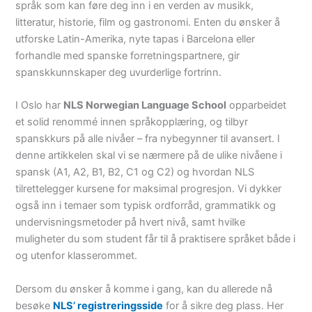
språk som kan føre deg inn i en verden av musikk,
litteratur, historie, film og gastronomi. Enten du ønsker å
utforske Latin-Amerika, nyte tapas i Barcelona eller
forhandle med spanske forretningspartnere, gir
spanskkunnskaper deg uvurderlige fortrinn.
I Oslo har
NLS Norwegian Language School
opparbeidet
et solid renommé innen språkopplæring, og tilbyr
spanskkurs på alle nivåer – fra nybegynner til avansert. I
denne artikkelen skal vi se nærmere på de ulike nivåene i
spansk (A1, A2, B1, B2, C1 og C2) og hvordan NLS
tilrettelegger kursene for maksimal progresjon. Vi dykker
også inn i temaer som typisk ordforråd, grammatikk og
undervisningsmetoder på hvert nivå, samt hvilke
muligheter du som student får til å praktisere språket både i
og utenfor klasserommet.
Dersom du ønsker å komme i gang, kan du allerede nå
besøke
NLS’ registreringsside
for å sikre deg plass. Her