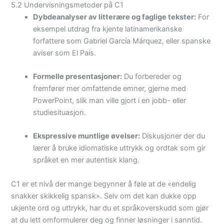
5.2 Undervisningsmetoder på C1
Dybdeanalyser av litterære og faglige tekster:
For
eksempel utdrag fra kjente latinamerikanske
forfattere som Gabriel García Márquez, eller spanske
aviser som El País.
Formelle presentasjoner:
Du forbereder og
fremfører mer omfattende emner, gjerne med
PowerPoint, slik man ville gjort i en jobb- eller
studiesituasjon.
Ekspressive muntlige øvelser:
Diskusjoner der du
lærer å bruke idiomatiske uttrykk og ordtak som gir
språket en mer autentisk klang.
C1 er et nivå der mange begynner å føle at de «endelig
snakker skikkelig spansk». Selv om det kan dukke opp
ukjente ord og uttrykk, har du et språkoverskudd som gjør
at du lett omformulerer deg og finner løsninger i sanntid.