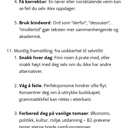
Få korrektur
: En lærer eller norsktalende venn kan
se feil du selv ikke oppdager.
Bruk bindeord
: Ord som “derfor”, “dessuten”,
“imidlertid” gjør teksten mer sammenhengende og
akademisk.
11. Muntlig framstilling: fra usikkerhet til selvtillit
Snakk hver dag
: Finn noen å prate med, eller
snakk høyt med deg selv om du ikke har andre
alternativer.
Våg å feile
: Perfeksjonisme hindrer ofte flyt.
Konsentrer deg om å uttrykke budskapet;
grammatikkfeil kan rettes i etterkant.
Forbered deg på vanlige temaer
: Økonomi,
politikk, kultur, miljø, utdanning – B2-prøvene
tester gjerne brede samfunnstemaer.