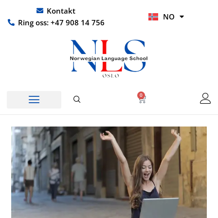
Hopp
UR
Kontakt
NO
rett
HI
Ring oss: +47 908 14 756
til
innholdet
0
Handlekurv