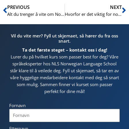
Prev
N
PREVIOUS
NEXT
Alt du trenger å vite om Norskprøve B2 for suksess i norskopplæringen
Hvorfor er det viktig for norske bedrifter å lære fransk?
Vil du vite mer? Fyll ut skjemaet, så hører du fra oss
snart.
Ta det første steget – kontakt oss i dag!
Lurer du på hvilket kurs som passer best for deg? Våre
språkeksperter hos NLS Norwegian Language School
står klare til å veilede deg. Fyll ut skjemaet, så tar en av
våre hyggelige medarbeidere kontakt med deg så snart
som mulig. Sammen finner vi kurset som passer
perfekt for dine mål!
Fornavn
Etternavn