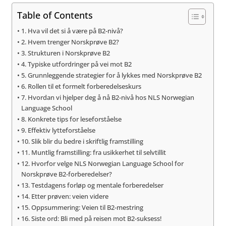
Table of Contents
1. Hva vil det si å være på B2-nivå?
2. Hvem trenger Norskprøve B2?
3. Strukturen i Norskprøve B2
4. Typiske utfordringer på vei mot B2
5. Grunnleggende strategier for å lykkes med Norskprøve B2
6. Rollen til et formelt forberedelseskurs
7. Hvordan vi hjelper deg å nå B2-nivå hos NLS Norwegian
Language School
8. Konkrete tips for leseforståelse
9. Effektiv lytteforståelse
10. Slik blir du bedre i skriftlig framstilling
11. Muntlig framstilling: fra usikkerhet til selvtillit
12. Hvorfor velge NLS Norwegian Language School for
Norskprøve B2-forberedelser?
13. Testdagens forløp og mentale forberedelser
14. Etter prøven: veien videre
15. Oppsummering: Veien til B2-mestring
16. Siste ord: Bli med på reisen mot B2-suksess!