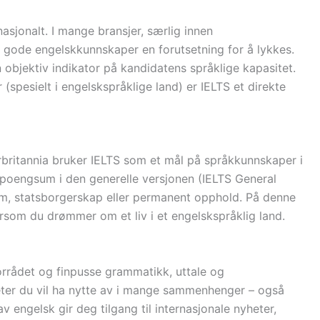
asjonalt. I mange bransjer, særlig innen
er gode engelskkunnskaper en forutsetning for å lykkes.
objektiv indikator på kandidatens språklige kapasitet.
(spesielt i engelskspråklige land) er IELTS et direkte
britannia bruker IELTS som et mål på språkkunnskaper i
 poengsum i den generelle versjonen (IELTS General
isum, statsborgerskap eller permanent opphold. På denne
ersom du drømmer om et liv i et engelskspråklig land.
orrådet og finpusse grammatikk, uttale og
eter du vil ha nytte av i mange sammenhenger – også
 engelsk gir deg tilgang til internasjonale nyheter,