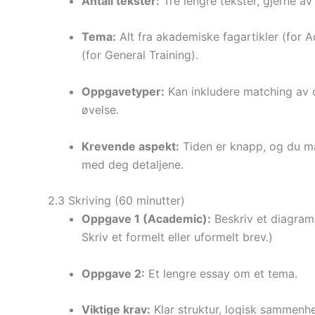
Antall tekster:
Tre lengre tekster, gjerne a
Tema:
Alt fra akademiske fagartikler (for A
(for General Training).
Oppgavetyper:
Kan inkludere matching av ov
øvelse.
Krevende aspekt:
Tiden er knapp, og du må 
med deg detaljene.
2.3 Skriving (60 minutter)
Oppgave 1 (Academic):
Beskriv et diagram, 
Skriv et formelt eller uformelt brev.)
Oppgave 2:
Et lengre essay om et tema.
Viktige krav:
Klar struktur, logisk sammenh