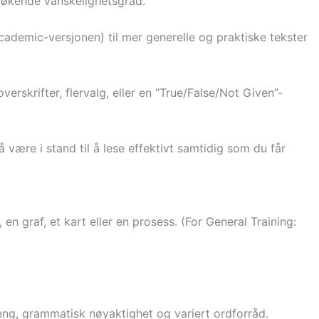
v økende vanskelighetsgrad.
cademic-versjonen) til mer generelle og praktiske tekster
erskrifter, flervalg, eller en “True/False/Not Given”-
være i stand til å lese effektivt samtidig som du får
en graf, et kart eller en prosess. (For General Training:
eng, grammatisk nøyaktighet og variert ordforråd.