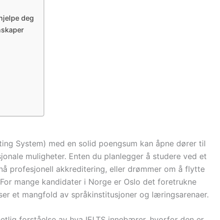
hjelpe deg
nskaper
sting System) med en solid poengsum kan åpne dører til
jonale muligheter. Enten du planlegger å studere ved et
nå profesjonell akkreditering, eller drømmer om å flytte
. For mange kandidater i Norge er Oslo det foretrukne
er et mangfold av språkinstitusjoner og læringsarenaer.
etlig forståelse av hva IELTS innebærer, hvorfor den er