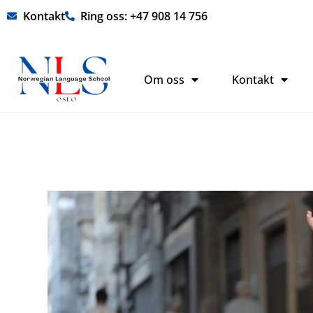
Hopp
Kontakt
Ring oss: +47 908 14 756
rett
til
innholdet
Om oss
Kontakt