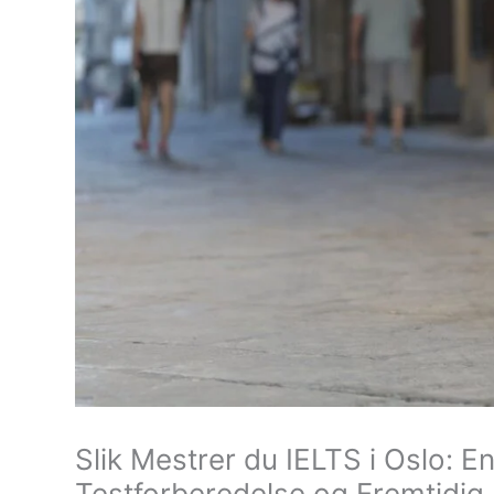
Slik Mestrer du IELTS i Oslo: E
Testforberedelse og Fremtidig