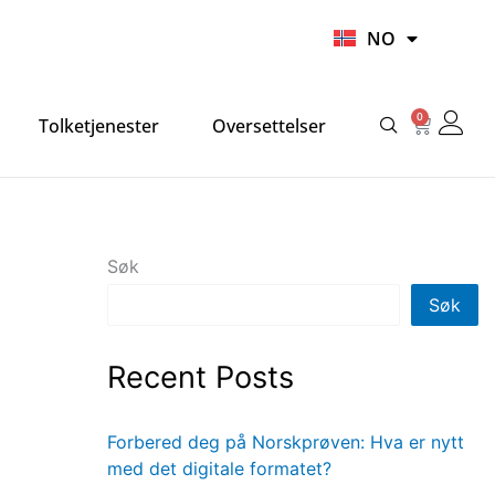
UR
NO
HI
0
Handlek
Tolketjenester
Oversettelser
Søk
Søk
Recent Posts
Forbered deg på Norskprøven: Hva er nytt
med det digitale formatet?