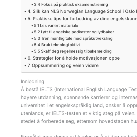
3.4 Fokus på praktisk eksamenstrening
4. Slik kan NLS Norwegian Language School i Oslo 
5. Praktiske tips for forbedring av dine engelskkun
5.1 Les variert materiale
5.2 Lytt til engelske podkaster og lydbøker
5.3 Tren muntlig tale med språkutveksling
5.4 Bruk teknologi aktivt
5.5 Skaff deg regelmessig tilbakemelding
6. Strategier for å holde motivasjonen oppe
7. Oppsummering og veien videre
Innledning
Å bestå IELTS (International English Language Te
høyere utdanning, spennende karrierer og internas
universitet i et engelskspråklig land, ønsker å opp
utenlands, er IELTS-testen et viktig steg på veien
stedet å forberede seg, ettersom hovedstaden hus
Formålet med denne artikkelen er å gi deg en helh