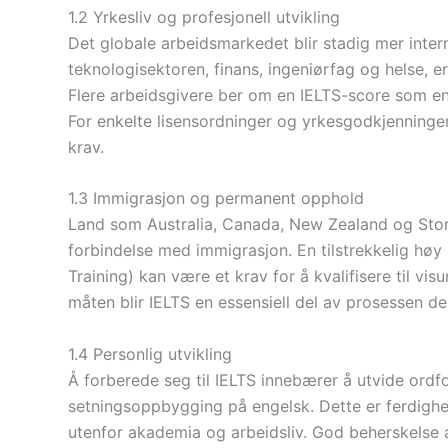
1.2 Yrkesliv og profesjonell utvikling
Det globale arbeidsmarkedet blir stadig mer intern
teknologisektoren, finans, ingeniørfag og helse, 
Flere arbeidsgivere ber om en IELTS-score som en 
For enkelte lisensordninger og yrkesgodkjenninger 
krav.
1.3 Immigrasjon og permanent opphold
Land som Australia, Canada, New Zealand og Stor
forbindelse med immigrasjon. En tilstrekkelig høy
Training) kan være et krav for å kvalifisere til v
måten blir IELTS en essensiell del av prosessen d
1.4 Personlig utvikling
Å forberede seg til IELTS innebærer å utvide ordf
setningsoppbygging på engelsk. Dette er ferdigh
utenfor akademia og arbeidsliv. God beherskelse av