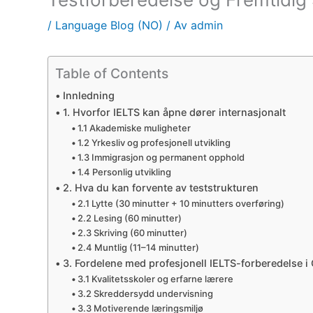
/
Language Blog (NO)
/ Av
admin
Table of Contents
Innledning
1. Hvorfor IELTS kan åpne dører internasjonalt
1.1 Akademiske muligheter
1.2 Yrkesliv og profesjonell utvikling
1.3 Immigrasjon og permanent opphold
1.4 Personlig utvikling
2. Hva du kan forvente av teststrukturen
2.1 Lytte (30 minutter + 10 minutters overføring)
2.2 Lesing (60 minutter)
2.3 Skriving (60 minutter)
2.4 Muntlig (11–14 minutter)
3. Fordelene med profesjonell IELTS-forberedelse i
3.1 Kvalitetsskoler og erfarne lærere
3.2 Skreddersydd undervisning
3.3 Motiverende læringsmiljø