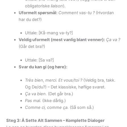
obligatoriske
liaison
).
Uformelt spørsmål:
Comment vas-tu ?
(Hvordan
har du det?)
Uttale: [Kå-mang va-ty?]
Veldig uformelt (mest vanlig blant venner):
Ça va ?
(Går det bra?)
Uttale: [Sa va?]
Svar du kan gi (og høre):
Très bien, merci. Et vous/toi ?
(Veldig bra, takk.
Og De/du?) – Det klassiske, høflige svaret.
Ça va bien.
(Det går bra.)
Pas mal.
(Ikke dårlig.)
Comme ci, comme ça.
(Så som så.)
Steg 3: Å Sette Alt Sammen – Komplette Dialoger