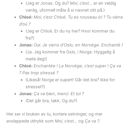
(Jeg er Jonas. Og du?
Moi, c’est…
er en veldig
vanlig, uformell måte å si navnet sitt på.)
Chloé:
Moi, c’est Chloé. Tu es nouveau ici ? Tu viens
d’où ?
(Jeg er Chloé. Er du ny her? Hvor kommer du
fra?)
Jonas:
Oui. Je viens d’Oslo, en Norvège. Enchanté !
(Ja. Jeg kommer fra Oslo, i Norge. Hyggelig å
møte deg!)
Chloé:
Enchantée ! La Norvège, c’est super ! Ça va
? Pas trop stressé ?
(Likeså! Norge er supert! Går det bra? Ikke for
stresset?)
Jonas:
Ça va bien, merci. Et toi ?
(Det går bra, takk. Og du?)
Her ser vi bruken av
tu
, kortere setninger, og mer
avslappede uttrykk som
Moi, c’est…
og
Ça va ?
.