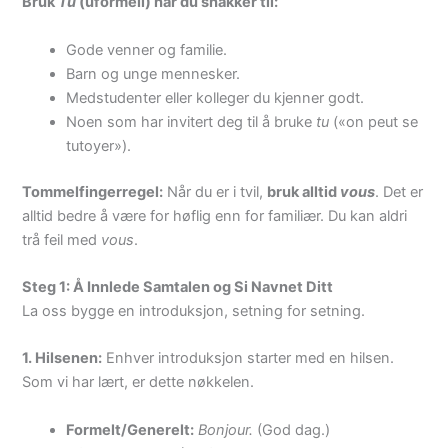
Bruk
Tu
(uformell) når du snakker til:
Gode venner og familie.
Barn og unge mennesker.
Medstudenter eller kolleger du kjenner godt.
Noen som har invitert deg til å bruke
tu
(«on peut se
tutoyer»).
Tommelfingerregel:
Når du er i tvil,
bruk alltid
vous
. Det er
alltid bedre å være for høflig enn for familiær. Du kan aldri
trå feil med
vous
.
Steg 1: Å Innlede Samtalen og Si Navnet Ditt
La oss bygge en introduksjon, setning for setning.
1. Hilsenen:
Enhver introduksjon starter med en hilsen.
Som vi har lært, er dette nøkkelen.
Formelt/Generelt:
Bonjour.
(God dag.)