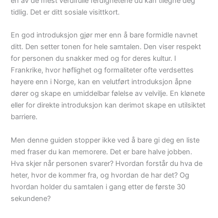
en av de mest verdifulle ferdighetene du kan tilegne deg
tidlig. Det er ditt sosiale visittkort.
En god introduksjon gjør mer enn å bare formidle navnet
ditt. Den setter tonen for hele samtalen. Den viser respekt
for personen du snakker med og for deres kultur. I
Frankrike, hvor høflighet og formaliteter ofte verdsettes
høyere enn i Norge, kan en velutført introduksjon åpne
dører og skape en umiddelbar følelse av velvilje. En klønete
eller for direkte introduksjon kan derimot skape en utilsiktet
barriere.
Men denne guiden stopper ikke ved å bare gi deg en liste
med fraser du kan memorere. Det er bare halve jobben.
Hva skjer når personen svarer? Hvordan forstår du hva de
heter, hvor de kommer fra, og hvordan de har det? Og
hvordan holder du samtalen i gang etter de første 30
sekundene?