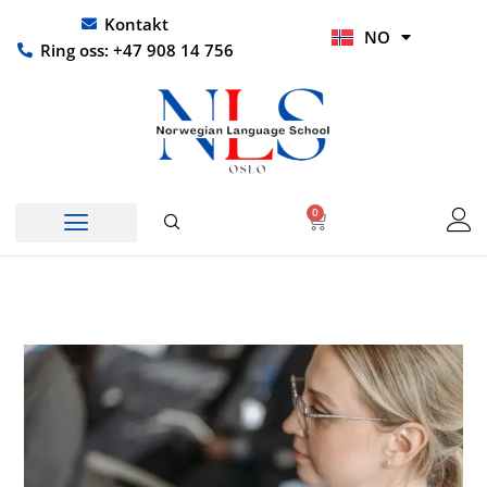
Hopp
UR
Kontakt
NO
rett
HI
Ring oss: +47 908 14 756
til
innholdet
0
Handlekurv