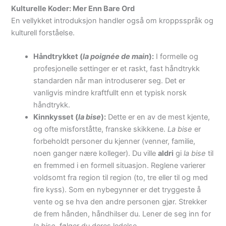
Kulturelle Koder: Mer Enn Bare Ord
En vellykket introduksjon handler også om kroppsspråk og
kulturell forståelse.
Håndtrykket (
la poignée de main
):
I formelle og
profesjonelle settinger er et raskt, fast håndtrykk
standarden når man introduserer seg. Det er
vanligvis mindre kraftfullt enn et typisk norsk
håndtrykk.
Kinnkysset (
la bise
):
Dette er en av de mest kjente,
og ofte misforståtte, franske skikkene.
La bise
er
forbeholdt personer du kjenner (venner, familie,
noen ganger nære kolleger). Du ville
aldri
gi
la bise
til
en fremmed i en formell situasjon. Reglene varierer
voldsomt fra region til region (to, tre eller til og med
fire kyss). Som en nybegynner er det tryggeste å
vente og se hva den andre personen gjør. Strekker
de frem hånden, håndhilser du. Lener de seg inn for
la bise
, følger du deres ledelse.