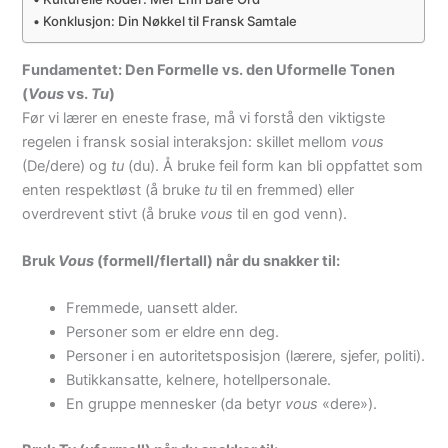
Konklusjon: Din Nøkkel til Fransk Samtale
Fundamentet: Den Formelle vs. den Uformelle Tonen
(
Vous
vs.
Tu
)
Før vi lærer en eneste frase, må vi forstå den viktigste
regelen i fransk sosial interaksjon: skillet mellom
vous
(De/dere) og
tu
(du). Å bruke feil form kan bli oppfattet som
enten respektløst (å bruke
tu
til en fremmed) eller
overdrevent stivt (å bruke
vous
til en god venn).
Bruk
Vous
(formell/flertall) når du snakker til:
Fremmede, uansett alder.
Personer som er eldre enn deg.
Personer i en autoritetsposisjon (lærere, sjefer, politi).
Butikkansatte, kelnere, hotellpersonale.
En gruppe mennesker (da betyr
vous
«dere»).