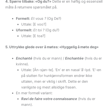
4. Spørre tilbake: «Og du?»
Dette er en høflig og essensiell
måte å returnere spørsmålet på.
Formelt:
Et vous ?
(Og De?)
Uttale: [E voo?]
Uformelt:
Et toi ?
(Og du?)
Uttale: [E toa?]
5. Uttrykke glede over å møtes: «Hyggelig å møte deg»
Enchanté
(hvis du er mann) /
Enchantée
(hvis du er
kvinne).
Uttale: [Ån-sjan-te]. ‘En’ er en nasal ‘å’-lyd. ‘E’-en
på slutten for hunkjønnsformen endrer ikke
uttalen, men er viktig i skrift. Dette er den
vanligste og mest allsidige frasen.
En mer formell variant:
Ravi de faire votre connaissance
(hvis du er
mann).