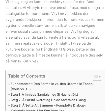
Vi skal gi deg en komplett verktøykasse for den første
samtalen. Vi vil bryte ned hver eneste frase, med detaljerte
uttaleguider for nordmenn. Vi vil nøye forklare den
avgjørende forskjellen mellom den formelle «vous»-formen
og den uformelle «tu»-formen, slik at du kan navigere
enhver sosial situasjon med eleganse. Vi vil gi deg et
arsenal av svar du kan forvente å høre, og vi vil sette alt
sammen i realistiske dialoger. Til slutt vil vi se på de
kulturelle kodene, fra håndtrykk til
la bise
. Dette er din
definitive guide til å mestre kunsten å introdusere deg selv
på fransk.
On y va !
Table of Contents
Fundamentet: Den Formelle vs. den Uformelle Tonen
(Vous vs. Tu)
Steg 1: Å Innlede Samtalen og Si Navnet Ditt
Steg 2: Å Forstå Svaret og Holde Samtalen i Gang
Steg 3: Å Sette Alt Sammen – Komplette Dialoger
Kulturelle Koder: Mer Enn Bare Ord