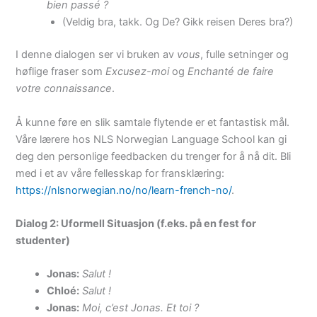
bien passé ?
(Veldig bra, takk. Og De? Gikk reisen Deres bra?)
I denne dialogen ser vi bruken av
vous
, fulle setninger og
høflige fraser som
Excusez-moi
og
Enchanté de faire
votre connaissance
.
Å kunne føre en slik samtale flytende er et fantastisk mål.
Våre lærere hos NLS Norwegian Language School kan gi
deg den personlige feedbacken du trenger for å nå dit. Bli
med i et av våre fellesskap for fransklæring:
https://nlsnorwegian.no/no/learn-french-no/
.
Dialog 2: Uformell Situasjon (f.eks. på en fest for
studenter)
Jonas:
Salut !
Chloé:
Salut !
Jonas:
Moi, c’est Jonas. Et toi ?