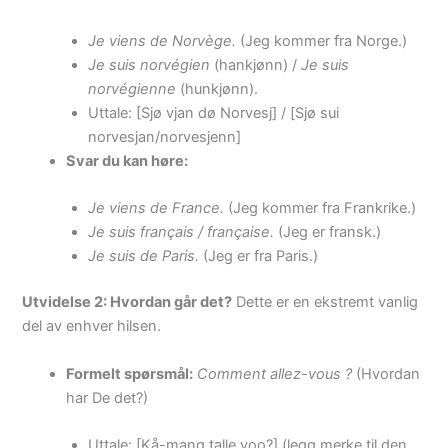
Je viens de Norvège.
(Jeg kommer fra Norge.)
Je suis norvégien
(hankjønn) /
Je suis
norvégienne
(hunkjønn).
Uttale: [Sjø vjan dø Norvesj] / [Sjø sui
norvesjan/norvesjenn]
Svar du kan høre:
Je viens de France.
(Jeg kommer fra Frankrike.)
Je suis français / française.
(Jeg er fransk.)
Je suis de Paris.
(Jeg er fra Paris.)
Utvidelse 2: Hvordan går det?
Dette er en ekstremt vanlig
del av enhver hilsen.
Formelt spørsmål:
Comment allez-vous ?
(Hvordan
har De det?)
Uttale: [Kå-mang talle voo?] (legg merke til den