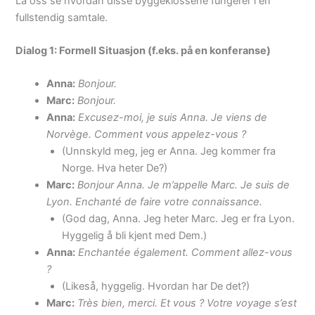
La oss se hvordan disse byggeklossene fungerer i en
fullstendig samtale.
Dialog 1: Formell Situasjon (f.eks. på en konferanse)
Anna:
Bonjour.
Marc:
Bonjour.
Anna:
Excusez-moi, je suis Anna. Je viens de
Norvège. Comment vous appelez-vous ?
(Unnskyld meg, jeg er Anna. Jeg kommer fra
Norge. Hva heter De?)
Marc:
Bonjour Anna. Je m’appelle Marc. Je suis de
Lyon. Enchanté de faire votre connaissance.
(God dag, Anna. Jeg heter Marc. Jeg er fra Lyon.
Hyggelig å bli kjent med Dem.)
Anna:
Enchantée également. Comment allez-vous
?
(Likeså, hyggelig. Hvordan har De det?)
Marc:
Très bien, merci. Et vous ? Votre voyage s’est