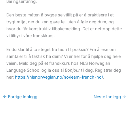
læringserfaring.
Den beste måten å bygge selvtillit på er å praktisere i et
trygt miljø, der du kan gjøre feil uten å føle deg dum, og
hvor du får konstruktiv tilbakemelding. Det er nettopp dette
vi tilbyr i våre franskkurs.
Er du klar til å ta steget fra teori til praksis? Fra å lese om
samtaler til å faktisk ha dem? Vi er her for å hjelpe deg hele
veien. Meld deg på et franskkurs hos NLS Norwegian
Language School og la oss si
Bonjour
til deg. Registrer deg
her:
https://nlsnorwegian.no/no/learn-french-no/
.
←
Forrige Innlegg
Neste Innlegg
→