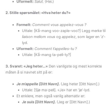
Uformelt:
Salut.
(Hei.)
2. Stille spørsmålet: «Hva heter du?»
Formelt:
Comment vous appelez-vous ?
Uttale: [Kå-mang voo-zaple-voo?] Legg merke til
liaison
mellom
vous
og
appelez
, som lager en ‘z’-
lyd.
Uformelt:
Comment t’appelles-tu ?
Uttale: [Kå-mang ta-pell-ty?]
3. Svaret: «Jeg heter…»
Den vanligste og mest korrekte
måten å si navnet sitt på er:
Je m’appelle [Ditt Navn].
(Jeg heter [Ditt Navn].)
Uttale: [Sjø ma-pell]. «Je» har en ‘jø’-lyd.
Et enklere, men også vanlig alternativ er:
Je suis [Ditt Navn].
(Jeg er [Ditt Navn].)