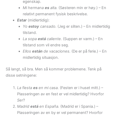
egenskap.
Mi hermana
es
alta.
(Søsteren min er høy.) – En
relativt permanent fysisk beskrivelse.
Estar
(midlertidig):
Yo
estoy
cansado.
(Jeg er sliten.) – En midlertidig
tilstand.
La sopa
está
caliente.
(Suppen er varm.) – En
tilstand som vil endre seg.
Ellos
están
de vacaciones.
(De er på ferie.) – En
midlertidig situasjon.
Så langt, så bra. Men så kommer problemene. Tenk på
disse setningene:
La fiesta
es
en mi casa.
(Festen er i huset mitt.) –
Plasseringen av en fest er vel midlertidig? Hvorfor
Ser
?
Madrid
está
en España.
(Madrid er i Spania.) –
Plasseringen av en by er vel permanent? Hvorfor