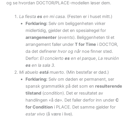
og se hvordan DOCTOR/PLACE-modellen løser dem.
La fiesta
es
en mi casa.
(Festen er i huset mitt.)
Forklaring:
Selv om beliggenheten virker
midlertidig, gjelder det en spesialregel for
arrangementer
(
events
). Beliggenheten til et
arrangement faller under
T for Time
i DOCTOR,
da det definerer
hvor og når
noe finner sted.
Derfor:
El concierto
es
en el parque
,
La reunión
es
en la sala 3
.
Mi abuelo
está
muerto.
(Min bestefar er død.)
Forklaring:
Selv om døden er permanent, ser
spansk grammatikk på det som en
resulterende
tilstand
(
condition
). Det er resultatet av
handlingen «å dø». Det faller derfor inn under
C
for Condition
i PLACE. Det samme gjelder for
estar vivo
(å være i live).