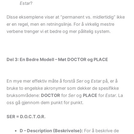
Estar
?
Disse eksemplene viser at “permanent vs. midlertidig” ikke
er en regel, men en retningslinje. For å virkelig mestre
verbene trenger vi et bedre og mer pålitelig system.
Del 3: En Bedre Modell – Møt DOCTOR og PLACE
En mye mer effektiv måte å forstå
Ser
og
Estar
på, er å
bruke to engelske akronymer som dekker de spesifikke
bruksområdene:
DOCTOR
for
Ser
og
PLACE
for
Estar
. La
oss gå gjennom dem punkt for punkt.
SER = D.O.C.T.O.R.
D – Description (Beskrivelse):
For å beskrive de