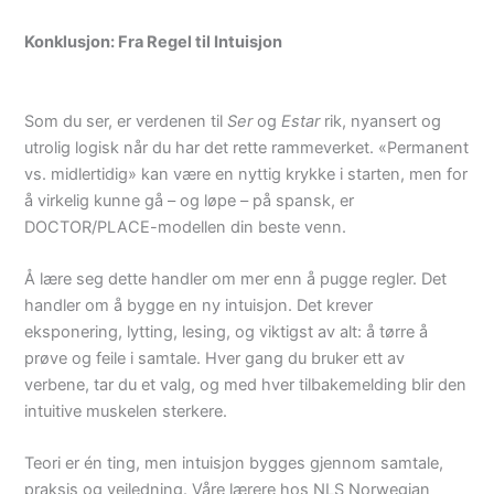
Konklusjon: Fra Regel til Intuisjon
Som du ser, er verdenen til
Ser
og
Estar
rik, nyansert og
utrolig logisk når du har det rette rammeverket. «Permanent
vs. midlertidig» kan være en nyttig krykke i starten, men for
å virkelig kunne gå – og løpe – på spansk, er
DOCTOR/PLACE-modellen din beste venn.
Å lære seg dette handler om mer enn å pugge regler. Det
handler om å bygge en ny intuisjon. Det krever
eksponering, lytting, lesing, og viktigst av alt: å tørre å
prøve og feile i samtale. Hver gang du bruker ett av
verbene, tar du et valg, og med hver tilbakemelding blir den
intuitive muskelen sterkere.
Teori er én ting, men intuisjon bygges gjennom samtale,
praksis og veiledning. Våre lærere hos NLS Norwegian