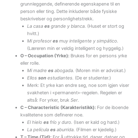
grunnleggende, definerende egenskapene til en
person eller ting. Dette inkluderer både fysiske
beskrivelser og personlighetstrekk.
La casa
es
grande y blanca.
(Huset er stort og
hvitt.)
Mi profesor
es
muy inteligente y simpático.
(Læreren min er veldig intelligent og hyggelig.)
O – Occupation (Yrke):
Brukes for en persons yrke
eller rolle.
Mi madre
es
abogada.
(Moren min er advokat.)
Ellos
son
estudiantes.
(De er studenter.)
Merk:
Et yrke kan endre seg, noe som igjen viser
svakheten i «permanent»-regelen. Regelen er
altså: For yrker, bruk
Ser
.
C – Characteristic (Karakteristikk):
For de iboende
kvalitetene som definerer noe.
El hielo
es
frío y duro.
(Isen er kald og hard.)
La película
es
aburrida.
(Filmen er kjedelig.)
T – Time (Tid):
For å uttrykke tid, dager, datoer og