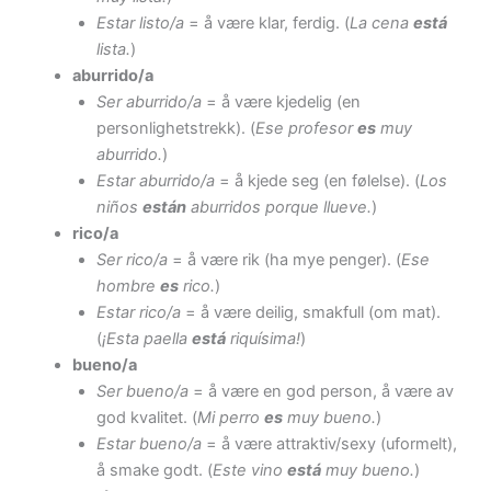
Estar listo/a
= å være klar, ferdig. (
La cena
está
lista.
)
aburrido/a
Ser aburrido/a
= å være kjedelig (en
personlighetstrekk). (
Ese profesor
es
muy
aburrido.
)
Estar aburrido/a
= å kjede seg (en følelse). (
Los
niños
están
aburridos porque llueve.
)
rico/a
Ser rico/a
= å være rik (ha mye penger). (
Ese
hombre
es
rico.
)
Estar rico/a
= å være deilig, smakfull (om mat).
(
¡Esta paella
está
riquísima!
)
bueno/a
Ser bueno/a
= å være en god person, å være av
god kvalitet.
(
Mi perro
es
muy bueno.
)
Estar bueno/a
= å være attraktiv/sexy (uformelt),
å smake godt. (
Este vino
está
muy bueno.
)