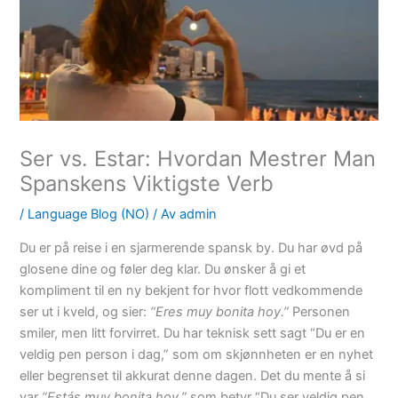
Ser vs. Estar: Hvordan Mestrer Man
Spanskens Viktigste Verb
/
Language Blog (NO)
/ Av
admin
Du er på reise i en sjarmerende spansk by. Du har øvd på
glosene dine og føler deg klar. Du ønsker å gi et
kompliment til en ny bekjent for hvor flott vedkommende
ser ut i kveld, og sier:
“Eres muy bonita hoy.”
Personen
smiler, men litt forvirret. Du har teknisk sett sagt “Du er en
veldig pen person i dag,” som om skjønnheten er en nyhet
eller begrenset til akkurat denne dagen. Det du mente å si
var
“Estás muy bonita hoy,”
som betyr “Du ser veldig pen