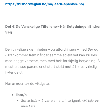
https://nlsnorwegian.no/no/learn-spanish-no/
Del 4: De Vanskelige Tilfellene – Når Betydningen Endrer
Seg
Den virkelige skjønnheten – og utfordringen – med
Ser
og
Estar
kommer frem når det samme adjektivet kan brukes
med begge verbene, men med helt forskjellig betydning. Å
mestre disse parene er et stort skritt mot å høres virkelig
flytende ut.
Her er noen av de viktigste:
listo/a
Ser listo/a
= å være smart, intelligent. (
Mi hija
es
muy lista.
)