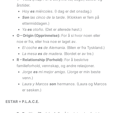
årstider.
Hoy
es
miércoles.
(I dag er det onsdag.)
Son
las cinco de la tarde.
(Klokken er fem på
ettermiddagen.)
Ya
es
otoño.
(Det er allerede høst.)
O – Origin (Opprinnelse):
For å si hvor noen eller
noe er fra, eller hva noe er laget av.
El coche
es
de Alemania.
(Bilen er fra Tyskland.)
La mesa
es
de madera.
(Bordet er av tre.)
R – Relationship (Forhold):
For å beskrive
familieforhold, vennskap, og andre relasjoner.
Jorge
es
mi mejor amigo.
(Jorge er min beste
venn.)
Laura y Marcos
son
hermanos.
(Laura og Marcos
er søsken.)
ESTAR = P.L.A.C.E.