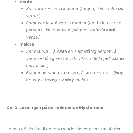
verde
Ser verde
= å være grønn (fargen). (
El coche
es
verde.
)
Estar verde
= å være umoden (om frukt eller en
person). (
No comas el plátano, todavía
está
verde.
)
malo/a
Ser malo/a
= å være en slem/dårlig person, å
være av dårlig kvalitet. (
El villano de la película
es
muy malo.
)
Estar malo/a
= å være syk, å smake vondt. (
Hoy
no voy a trabajar,
estoy
malo.
)
Del 5: Løsningen på de Innledende Mysteriene
La oss gå tilbake til de forvirrende eksemplene fra starten