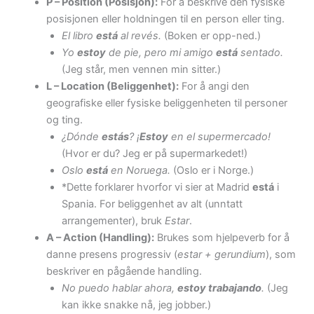
P – Position (Posisjon):
For å beskrive den fysiske
posisjonen eller holdningen til en person eller ting.
El libro
está
al revés.
(Boken er opp-ned.)
Yo
estoy
de pie, pero mi amigo
está
sentado.
(Jeg står, men vennen min sitter.)
L – Location (Beliggenhet):
For å angi den
geografiske eller fysiske beliggenheten til personer
og ting.
¿Dónde
estás
? ¡
Estoy
en el supermercado!
(Hvor er du? Jeg er på supermarkedet!)
Oslo
está
en Noruega.
(Oslo er i Norge.)
*Dette forklarer hvorfor vi sier at Madrid
está
i
Spania. For beliggenhet av alt (unntatt
arrangementer), bruk
Estar
.
A – Action (Handling):
Brukes som hjelpeverb for å
danne presens progressiv (
estar + gerundium
), som
beskriver en pågående handling.
No puedo hablar ahora,
estoy trabajando
.
(Jeg
kan ikke snakke nå, jeg jobber.)