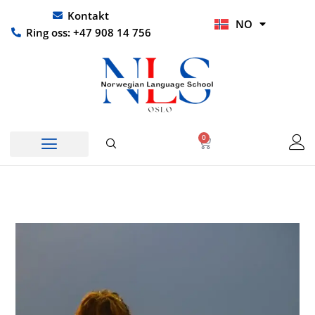
Hopp
UR
Kontakt
NO
rett
HI
Ring oss: +47 908 14 756
til
innholdet
0
Handlekurv