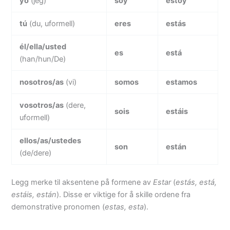
yo
(jeg)
soy
estoy
tú
(du, uformell)
eres
estás
él/ella/usted
es
está
(han/hun/De)
nosotros/as
(vi)
somos
estamos
vosotros/as
(dere,
sois
estáis
uformell)
ellos/as/ustedes
son
están
(de/dere)
Legg merke til aksentene på formene av
Estar
(
estás, está,
estáis, están
). Disse er viktige for å skille ordene fra
demonstrative pronomen (
estas, esta
).