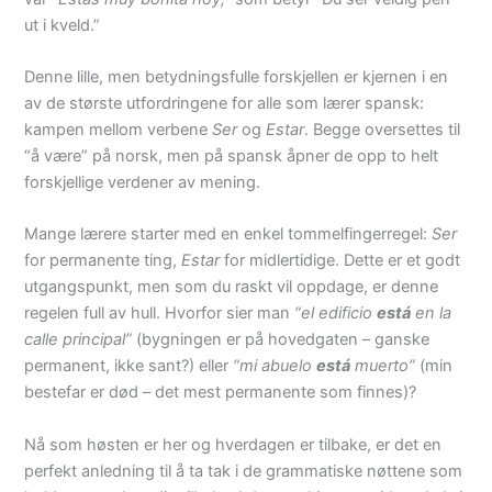
ut i kveld.”
Denne lille, men betydningsfulle forskjellen er kjernen i en
av de største utfordringene for alle som lærer spansk:
kampen mellom verbene
Ser
og
Estar
. Begge oversettes til
“å være” på norsk, men på spansk åpner de opp to helt
forskjellige verdener av mening.
Mange lærere starter med en enkel tommelfingerregel:
Ser
for permanente ting,
Estar
for midlertidige. Dette er et godt
utgangspunkt, men som du raskt vil oppdage, er denne
regelen full av hull. Hvorfor sier man
“el edificio
está
en la
calle principal”
(bygningen er på hovedgaten – ganske
permanent, ikke sant?) eller
“mi abuelo
está
muerto”
(min
bestefar er død – det mest permanente som finnes)?
Nå som høsten er her og hverdagen er tilbake, er det en
perfekt anledning til å ta tak i de grammatiske nøttene som