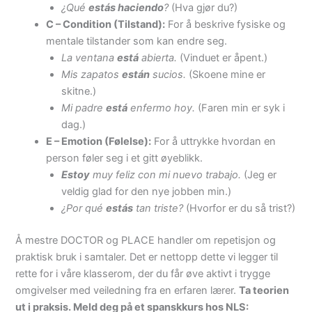
¿Qué
estás haciendo
?
(Hva gjør du?)
C – Condition (Tilstand):
For å beskrive fysiske og
mentale tilstander som kan endre seg.
La ventana
está
abierta.
(Vinduet er åpent.)
Mis zapatos
están
sucios.
(Skoene mine er
skitne.)
Mi padre
está
enfermo hoy.
(Faren min er syk i
dag.)
E – Emotion (Følelse):
For å uttrykke hvordan en
person føler seg i et gitt øyeblikk.
Estoy
muy feliz con mi nuevo trabajo.
(Jeg er
veldig glad for den nye jobben min.)
¿Por qué
estás
tan triste?
(Hvorfor er du så trist?)
Å mestre DOCTOR og PLACE handler om repetisjon og
praktisk bruk i samtaler. Det er nettopp dette vi legger til
rette for i våre klasserom, der du får øve aktivt i trygge
omgivelser med veiledning fra en erfaren lærer.
Ta teorien
ut i praksis. Meld deg på et spanskkurs hos NLS: