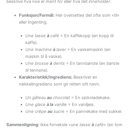
beskrive hva noe er
ment for
eller hva det
inneholder
.
Funksjon/Formål:
Her oversettes det ofte som «til»
eller ingenting.
Une tasse
à
café
= En kaffekopp (en kopp
til
kaffe).
Une machine
à
laver
= En vaskemaskin (en
maskin
til
å vaske).
Une brosse
à
dents
= En tannbørste (en børste
til
tennene).
Karakteristikk/Ingrediens:
Beskriver en
nøkkelingrediens som gir retten sitt navn.
Un gâteau
au
chocolat
= En sjokoladekake.
Une glace
à la
vanille
= En vaniljeis.
Une crêpe
au
sucre
= En pannekake med sukker.
Sammenligning:
Ikke forveksle
«une tasse
à
café»
(en tom