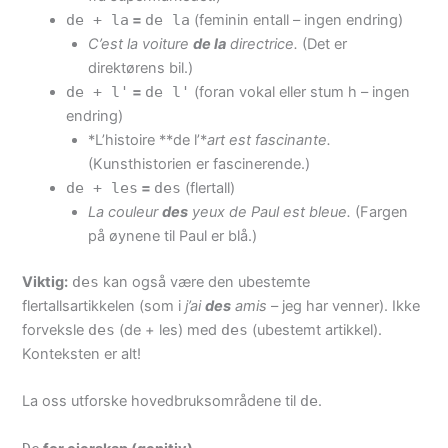
de + la
=
de la
(feminin entall – ingen endring)
C’est la voiture
de la
directrice.
(Det er
direktørens bil.)
de + l'
=
de l'
(foran vokal eller stum h – ingen
endring)
*L’histoire **de l’*
art est fascinante.
(Kunsthistorien er fascinerende.)
de + les
=
des
(flertall)
La couleur
des
yeux de Paul est bleue.
(Fargen
på øynene til Paul er blå.)
Viktig:
des
kan også være den ubestemte
flertallsartikkelen (som i
j’ai
des
amis
– jeg har venner). Ikke
forveksle
des
(de + les) med
des
(ubestemt artikkel).
Konteksten er alt!
La oss utforske hovedbruksområdene til
de
.