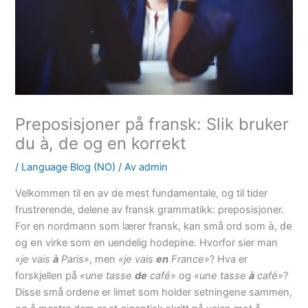
Preposisjoner på fransk: Slik bruker
du à, de og en korrekt
/
Language Blog (NO)
/ Av
admin
Velkommen til en av de mest fundamentale, og til tider
frustrerende, delene av fransk grammatikk: preposisjoner.
For en nordmann som lærer fransk, kan små ord som
à
,
de
og
en
virke som en uendelig hodepine. Hvorfor sier man
«je vais
à
Paris»
, men
«je vais
en
France»
? Hva er
forskjellen på
«une tasse
de
café»
og
«une tasse
à
café»
?
Disse små ordene er limet som holder setningene sammen,