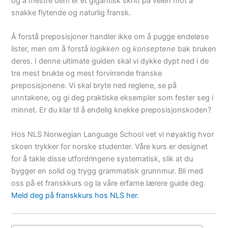
og å mestre dem er et gigantisk skritt på veien mot å
snakke flytende og naturlig fransk.
Å forstå preposisjoner handler ikke om å pugge endeløse
lister, men om å forstå
logikken
og
konseptene
bak bruken
deres. I denne ultimate guiden skal vi dykke dypt ned i de
tre mest brukte og mest forvirrende franske
preposisjonene. Vi skal bryte ned reglene, se på
unntakene, og gi deg praktiske eksempler som fester seg i
minnet. Er du klar til å endelig knekke preposisjonskoden?
Hos NLS Norwegian Language School vet vi nøyaktig hvor
skoen trykker for norske studenter. Våre kurs er designet
for å takle disse utfordringene systematisk, slik at du
bygger en solid og trygg grammatisk grunnmur. Bli med
oss på et franskkurs og la våre erfarne lærere guide deg.
Meld deg på franskkurs hos NLS her
.