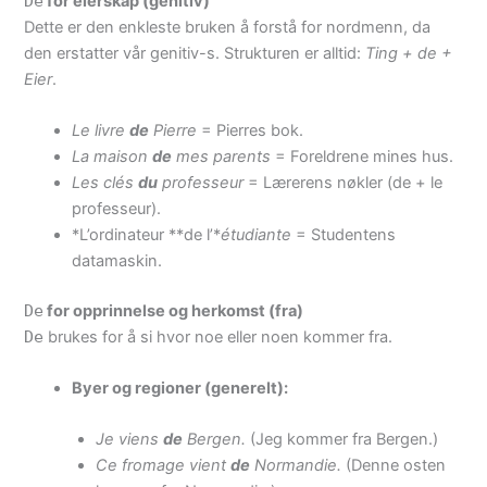
De
for eierskap (genitiv)
Dette er den enkleste bruken å forstå for nordmenn, da
den erstatter vår genitiv-s. Strukturen er alltid:
Ting + de +
Eier
.
Le livre
de
Pierre
= Pierres bok.
La maison
de
mes parents
= Foreldrene mines hus.
Les clés
du
professeur
= Lærerens nøkler (de + le
professeur).
*L’ordinateur **de l’*
étudiante
= Studentens
datamaskin.
De
for opprinnelse og herkomst (fra)
De
brukes for å si hvor noe eller noen kommer fra.
Byer og regioner (generelt):
Je viens
de
Bergen.
(Jeg kommer fra Bergen.)
Ce fromage vient
de
Normandie.
(Denne osten