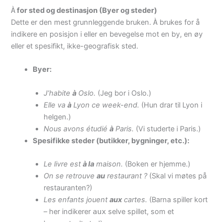
À
for sted og destinasjon (Byer og steder)
Dette er den mest grunnleggende bruken.
À
brukes for å
indikere en posisjon i eller en bevegelse mot en by, en øy
eller et spesifikt, ikke-geografisk sted.
Byer:
J’habite
à
Oslo.
(Jeg bor i Oslo.)
Elle va
à
Lyon ce week-end.
(Hun drar til Lyon i
helgen.)
Nous avons étudié
à
Paris.
(Vi studerte i Paris.)
Spesifikke steder (butikker, bygninger, etc.):
Le livre est
à la
maison.
(Boken er hjemme.)
On se retrouve
au
restaurant ?
(Skal vi møtes på
restauranten?)
Les enfants jouent
aux
cartes.
(Barna spiller kort
– her indikerer
aux
selve spillet, som et