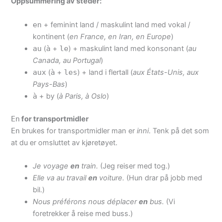
Oppsummering av steder:
en
+ feminint land / maskulint land med vokal /
kontinent (
en France, en Iran, en Europe
)
au
(
à
+
le
) + maskulint land med konsonant (
au
Canada, au Portugal
)
aux
(
à
+
les
) + land i flertall (
aux États-Unis, aux
Pays-Bas
)
à
+ by (
à Paris, à Oslo
)
En
for transportmidler
En
brukes for transportmidler man er
inni
. Tenk på det som
at du er omsluttet av kjøretøyet.
Je voyage
en
train.
(Jeg reiser med tog.)
Elle va au travail
en
voiture.
(Hun drar på jobb med
bil.)
Nous préférons nous déplacer
en
bus.
(Vi
foretrekker å reise med buss.)