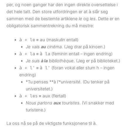
per, og noen ganger har den ingen direkte oversettelse i
det hele tatt. Den store utfordringen er at
à
slår seg
sammen med de bestemte artiklene
le
og
les
. Dette er en
obligatorisk sammentrekning du må mestre:
à + le
=
au
(maskulin entall)
Je vais
au
cinéma.
(Jeg drar på kinoen.)
à + la
=
à la
(feminin entall – ingen endring)
Je suis
à la
bibliothèque.
(Jeg er på biblioteket.)
à + l'
=
à l'
(foran vokal eller stum h – ingen
endring)
*Tu penses **à l’*
université.
(Du tenker på
universitetet.)
à + les
=
aux
(flertall)
Nous parlons
aux
touristes.
(Vi snakker med
turistene.)
La oss nå se på de viktigste funksjonene til
à
.