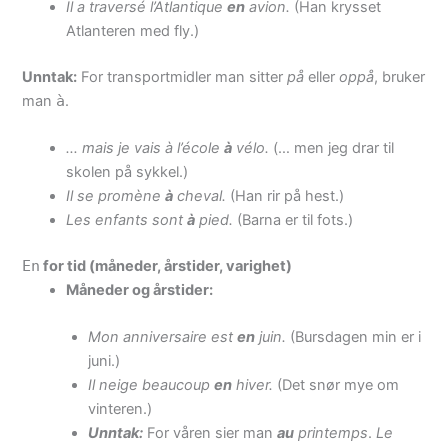
Il a traversé l’Atlantique
en
avion.
(Han krysset
Atlanteren med fly.)
Unntak:
For transportmidler man sitter
på
eller
oppå
, bruker
man
à
.
… mais je vais à l’école
à
vélo.
(… men jeg drar til
skolen på sykkel.)
Il se promène
à
cheval.
(Han rir på hest.)
Les enfants sont
à
pied.
(Barna er til fots.)
En
for tid (måneder, årstider, varighet)
Måneder og årstider:
Mon anniversaire est
en
juin.
(Bursdagen min er i
juni.)
Il neige beaucoup
en
hiver.
(Det snør mye om
vinteren.)
Unntak:
For våren sier man
au
printemps
.
Le