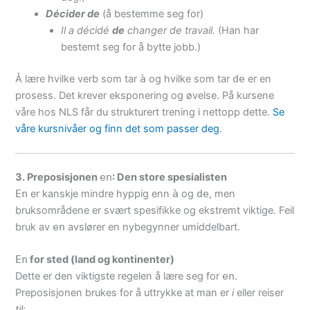
Décider de
(å bestemme seg for)
Il a décidé
de
changer de travail.
(Han har
bestemt seg for å bytte jobb.)
Å lære hvilke verb som tar
à
og hvilke som tar
de
er en
prosess. Det krever eksponering og øvelse. På kursene
våre hos NLS får du strukturert trening i nettopp dette.
Se
våre kursnivåer og finn det som passer deg
.
3. Preposisjonen
en
: Den store spesialisten
En
er kanskje mindre hyppig enn
à
og
de
, men
bruksområdene er svært spesifikke og ekstremt viktige. Feil
bruk av
en
avslører en nybegynner umiddelbart.
En
for sted (land og kontinenter)
Dette er den viktigste regelen å lære seg for
en
.
Preposisjonen brukes for å uttrykke at man er
i
eller reiser
til
: