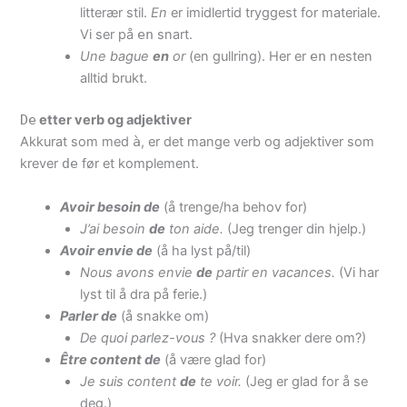
litterær stil.
En
er imidlertid tryggest for materiale.
Vi ser på
en
snart.
Une bague
en
or
(en gullring). Her er
en
nesten
alltid brukt.
De
etter verb og adjektiver
Akkurat som med
à
, er det mange verb og adjektiver som
krever
de
før et komplement.
Avoir besoin de
(å trenge/ha behov for)
J’ai besoin
de
ton aide.
(Jeg trenger din hjelp.)
Avoir envie de
(å ha lyst på/til)
Nous avons envie
de
partir en vacances.
(Vi har
lyst til å dra på ferie.)
Parler de
(å snakke om)
De quoi parlez-vous ?
(Hva snakker dere om?)
Être content de
(å være glad for)
Je suis content
de
te voir.
(Jeg er glad for å se
deg.)