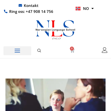
Hopp
UR
Kontakt
NO
rett
HI
Ring oss: +47 908 14 756
til
innholdet
0
Handlekurv