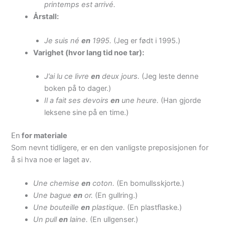
printemps est arrivé.
Årstall:
Je suis né
en
1995.
(Jeg er født i 1995.)
Varighet (hvor lang tid noe tar):
J’ai lu ce livre
en
deux jours.
(Jeg leste denne
boken på to dager.)
Il a fait ses devoirs
en
une heure.
(Han gjorde
leksene sine på en time.)
En
for materiale
Som nevnt tidligere, er
en
den vanligste preposisjonen for
å si hva noe er laget av.
Une chemise
en
coton.
(En bomullsskjorte.)
Une bague
en
or.
(En gullring.)
Une bouteille
en
plastique.
(En plastflaske.)
Un pull
en
laine.
(En ullgenser.)