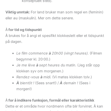
konseptuelt sted).
Viktig unntak:
For land bruker man som regel
en
(feminin)
eller
au
(maskulin). Mer om dette senere.
À
for tid og tidspunkt
À
brukes for å angi et spesifikt klokkeslett eller et tidspunkt
på dagen.
Le film commence
à
20h00 (vingt heures).
(Filmen
begynner kl. 20:00.)
Je me lève
à
sept heures du matin.
(Jeg står opp
klokken syv om morgenen.)
Rendez-vous
à
midi.
(Vi møtes klokken tolv.)
À
bientôt !
(Sees snart!) /
À
demain !
(Sees i
morgen!)
À
for å indikere funksjon, formål eller karakteristikk
Dette er et område hvor nordmenn ofte blir forvirret.
À
kan