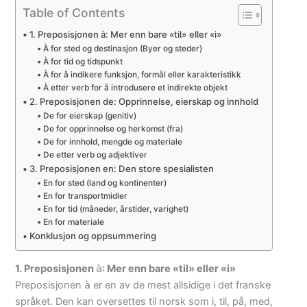
Table of Contents
1. Preposisjonen à: Mer enn bare «til» eller «i»
À for sted og destinasjon (Byer og steder)
À for tid og tidspunkt
À for å indikere funksjon, formål eller karakteristikk
À etter verb for å introdusere et indirekte objekt
2. Preposisjonen de: Opprinnelse, eierskap og innhold
De for eierskap (genitiv)
De for opprinnelse og herkomst (fra)
De for innhold, mengde og materiale
De etter verb og adjektiver
3. Preposisjonen en: Den store spesialisten
En for sted (land og kontinenter)
En for transportmidler
En for tid (måneder, årstider, varighet)
En for materiale
Konklusjon og oppsummering
1. Preposisjonen
à
: Mer enn bare «til» eller «i»
Preposisjonen
à
er en av de mest allsidige i det franske
språket. Den kan oversettes til norsk som i, til, på, med,