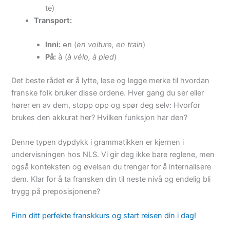
te)
Transport:
Inni:
en
(
en voiture, en train
)
På:
à
(
à vélo, à pied
)
Det beste rådet er å lytte, lese og legge merke til hvordan
franske folk bruker disse ordene. Hver gang du ser eller
hører en av dem, stopp opp og spør deg selv: Hvorfor
brukes den akkurat her? Hvilken funksjon har den?
Denne typen dypdykk i grammatikken er kjernen i
undervisningen hos NLS. Vi gir deg ikke bare reglene, men
også konteksten og øvelsen du trenger for å internalisere
dem. Klar for å ta fransken din til neste nivå og endelig bli
trygg på preposisjonene?
Finn ditt perfekte franskkurs og start reisen din i dag!