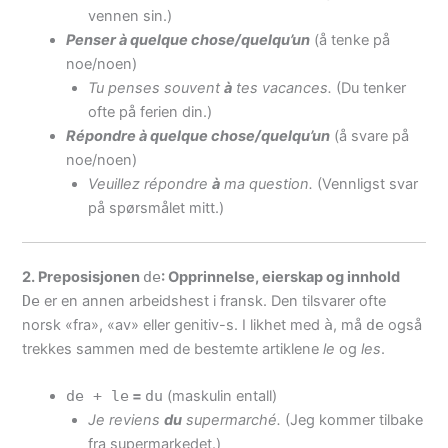
vennen sin.)
Penser à quelque chose/quelqu’un
(å tenke på
noe/noen)
Tu penses souvent
à
tes vacances.
(Du tenker
ofte på ferien din.)
Répondre à quelque chose/quelqu’un
(å svare på
noe/noen)
Veuillez répondre
à
ma question.
(Vennligst svar
på spørsmålet mitt.)
2. Preposisjonen
de
: Opprinnelse, eierskap og innhold
De
er en annen arbeidshest i fransk. Den tilsvarer ofte
norsk «fra», «av» eller genitiv-s. I likhet med
à
, må
de
også
trekkes sammen med de bestemte artiklene
le
og
les
.
de + le
=
du
(maskulin entall)
Je reviens
du
supermarché.
(Jeg kommer tilbake
fra supermarkedet.)