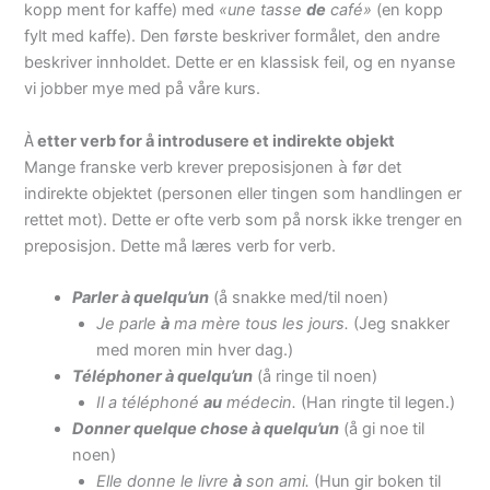
kopp ment for kaffe) med
«une tasse
de
café»
(en kopp
fylt med kaffe). Den første beskriver formålet, den andre
beskriver innholdet. Dette er en klassisk feil, og en nyanse
vi jobber mye med på våre kurs.
À
etter verb for å introdusere et indirekte objekt
Mange franske verb krever preposisjonen
à
før det
indirekte objektet (personen eller tingen som handlingen er
rettet mot). Dette er ofte verb som på norsk ikke trenger en
preposisjon. Dette må læres verb for verb.
Parler à quelqu’un
(å snakke med/til noen)
Je parle
à
ma mère tous les jours.
(Jeg snakker
med moren min hver dag.)
Téléphoner à quelqu’un
(å ringe til noen)
Il a téléphoné
au
médecin.
(Han ringte til legen.)
Donner quelque chose à quelqu’un
(å gi noe til
noen)
Elle donne le livre
à
son ami.
(Hun gir boken til