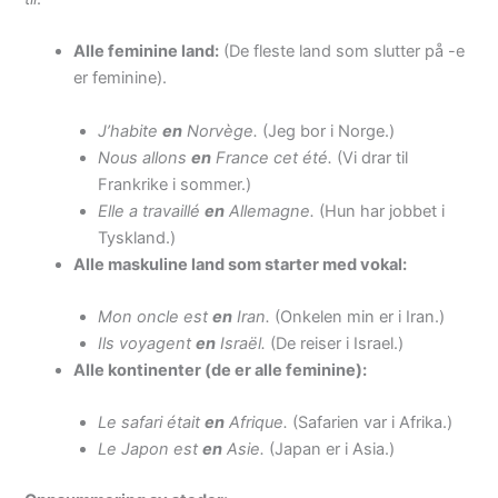
Alle feminine land:
(De fleste land som slutter på -e
er feminine).
J’habite
en
Norvège.
(Jeg bor i Norge.)
Nous allons
en
France cet été.
(Vi drar til
Frankrike i sommer.)
Elle a travaillé
en
Allemagne.
(Hun har jobbet i
Tyskland.)
Alle maskuline land som starter med vokal:
Mon oncle est
en
Iran.
(Onkelen min er i Iran.)
Ils voyagent
en
Israël.
(De reiser i Israel.)
Alle kontinenter (de er alle feminine):
Le safari était
en
Afrique.
(Safarien var i Afrika.)
Le Japon est
en
Asie.
(Japan er i Asia.)