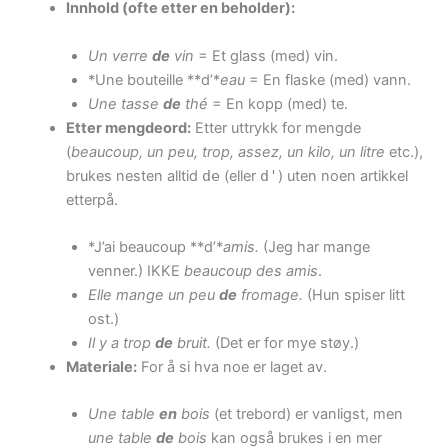
Innhold (ofte etter en beholder):
Un verre
de
vin
= Et glass (med) vin.
*Une bouteille **d’*
eau
= En flaske (med) vann.
Une tasse
de
thé
= En kopp (med) te.
Etter mengdeord:
Etter uttrykk for mengde
(
beaucoup, un peu, trop, assez, un kilo, un litre
etc.),
brukes nesten alltid
de
(eller
d'
) uten noen artikkel
etterpå.
*J’ai beaucoup **d’*
amis.
(Jeg har mange
venner.) IKKE
beaucoup des amis
.
Elle mange un peu
de
fromage.
(Hun spiser litt
ost.)
Il y a trop
de
bruit.
(Det er for mye støy.)
Materiale:
For å si hva noe er laget av.
Une table
en
bois
(et trebord) er vanligst, men
une table
de
bois
kan også brukes i en mer