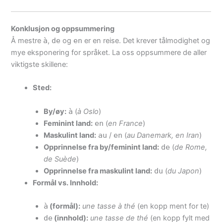
Konklusjon og oppsummering
Å mestre
à
,
de
og
en
er en reise. Det krever tålmodighet og
mye eksponering for språket. La oss oppsummere de aller
viktigste skillene:
Sted:
By/øy:
à
(
à Oslo
)
Feminint land:
en
(
en France
)
Maskulint land:
au
/
en
(
au Danemark, en Iran
)
Opprinnelse fra by/feminint land:
de
(
de Rome,
de Suède
)
Opprinnelse fra maskulint land:
du
(
du Japon
)
Formål vs. Innhold:
à
(formål):
une tasse à thé
(en kopp ment for te)
de
(innhold):
une tasse de thé
(en kopp fylt med