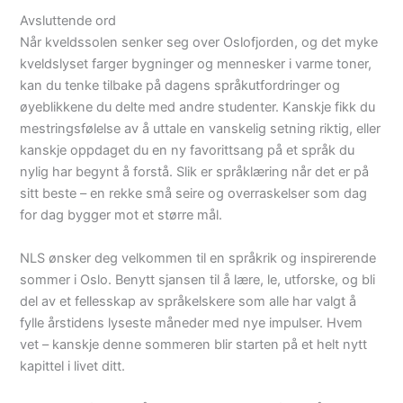
Avsluttende ord
Når kveldssolen senker seg over Oslofjorden, og det myke
kveldslyset farger bygninger og mennesker i varme toner,
kan du tenke tilbake på dagens språkutfordringer og
øyeblikkene du delte med andre studenter. Kanskje fikk du
mestringsfølelse av å uttale en vanskelig setning riktig, eller
kanskje oppdaget du en ny favorittsang på et språk du
nylig har begynt å forstå. Slik er språklæring når det er på
sitt beste – en rekke små seire og overraskelser som dag
for dag bygger mot et større mål.
NLS ønsker deg velkommen til en språkrik og inspirerende
sommer i Oslo. Benytt sjansen til å lære, le, utforske, og bli
del av et fellesskap av språkelskere som alle har valgt å
fylle årstidens lyseste måneder med nye impulser. Hvem
vet – kanskje denne sommeren blir starten på et helt nytt
kapittel i livet ditt.