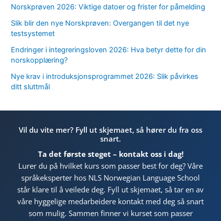
Norskprøven 2026: Viktige datoer og frister for påmelding
Slik blir den nye Norskprøven: Overgangen til det nye
testsystemet
Endringer i integreringsloven 2026: Hva betyr dette for din
norskopplæring?
Nye krav i introduksjonsprogrammet 2026: Slik påvirkes
ditt sluttmål
Vil du vite mer? Fyll ut skjemaet, så hører du fra oss
snart.
Ta det første steget – kontakt oss i dag!
Lurer du på hvilket kurs som passer best for deg? Våre
språkeksperter hos NLS Norwegian Language School
står klare til å veilede deg. Fyll ut skjemaet, så tar en av
våre hyggelige medarbeidere kontakt med deg så snart
som mulig. Sammen finner vi kurset som passer