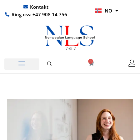
Hopp
UR
Kontakt
NO
rett
HI
Ring oss: +47 908 14 756
til
innholdet
0
Handlekurv