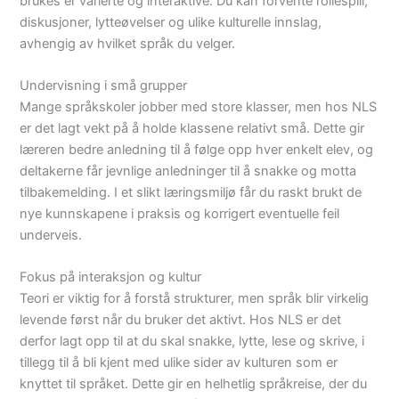
brukes er varierte og interaktive: Du kan forvente rollespill,
diskusjoner, lytteøvelser og ulike kulturelle innslag,
avhengig av hvilket språk du velger.
Undervisning i små grupper
Mange språkskoler jobber med store klasser, men hos NLS
er det lagt vekt på å holde klassene relativt små. Dette gir
læreren bedre anledning til å følge opp hver enkelt elev, og
deltakerne får jevnlige anledninger til å snakke og motta
tilbakemelding. I et slikt læringsmiljø får du raskt brukt de
nye kunnskapene i praksis og korrigert eventuelle feil
underveis.
Fokus på interaksjon og kultur
Teori er viktig for å forstå strukturer, men språk blir virkelig
levende først når du bruker det aktivt. Hos NLS er det
derfor lagt opp til at du skal snakke, lytte, lese og skrive, i
tillegg til å bli kjent med ulike sider av kulturen som er
knyttet til språket. Dette gir en helhetlig språkreise, der du