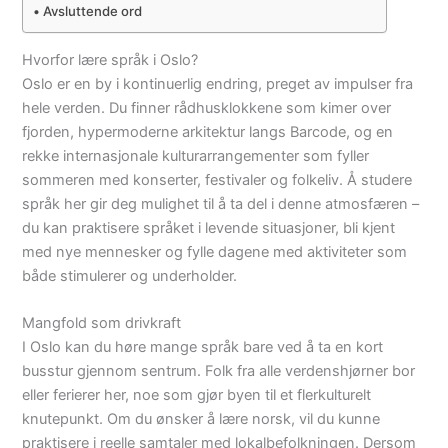
Avsluttende ord
Hvorfor lære språk i Oslo?
Oslo er en by i kontinuerlig endring, preget av impulser fra
hele verden. Du finner rådhusklokkene som kimer over
fjorden, hypermoderne arkitektur langs Barcode, og en
rekke internasjonale kulturarrangementer som fyller
sommeren med konserter, festivaler og folkeliv. Å studere
språk her gir deg mulighet til å ta del i denne atmosfæren –
du kan praktisere språket i levende situasjoner, bli kjent
med nye mennesker og fylle dagene med aktiviteter som
både stimulerer og underholder.
Mangfold som drivkraft
I Oslo kan du høre mange språk bare ved å ta en kort
busstur gjennom sentrum. Folk fra alle verdenshjørner bor
eller ferierer her, noe som gjør byen til et flerkulturelt
knutepunkt. Om du ønsker å lære norsk, vil du kunne
praktisere i reelle samtaler med lokalbefolkningen. Dersom