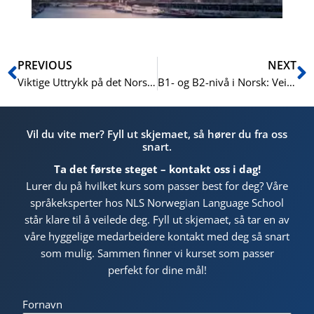
Prev
N
PREVIOUS
NEXT
Viktige Uttrykk på det Norske Kjøkkenet
B1- og B2-nivå i Norsk: Veien til Statsborgerskap, Karriere og Utdanning
Vil du vite mer? Fyll ut skjemaet, så hører du fra oss
snart.
Ta det første steget – kontakt oss i dag!
Lurer du på hvilket kurs som passer best for deg? Våre
språkeksperter hos NLS Norwegian Language School
står klare til å veilede deg. Fyll ut skjemaet, så tar en av
våre hyggelige medarbeidere kontakt med deg så snart
som mulig. Sammen finner vi kurset som passer
perfekt for dine mål!
Fornavn