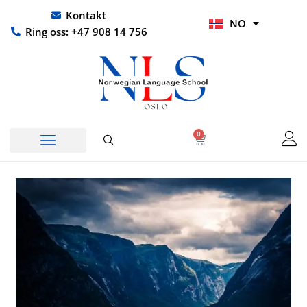
Hopp
UR
Kontakt
NO
rett
HI
Ring oss: +47 908 14 756
til
innholdet
0
Handlekurv