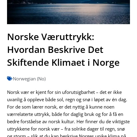
Norske Væruttrykk:
Hvordan Beskrive Det
Skiftende Klimaet i Norge
Norwegian (No)
Norsk vær er kjent for sin uforutsigbarhet – det er ikke
uvanlig å oppleve både sol, regn og snø i løpet av én dag.
For de som lærer norsk, er det nyttig å kunne noen
værrelaterte uttrykk, både for daglig bruk og for å få en
bedre forståelse av norsk kultur. Her finner du de viktigste
uttrykkene for norsk vær – fra solrike dager til regn, snø
og storm – slik at du kan beskrive Norges unike klima på