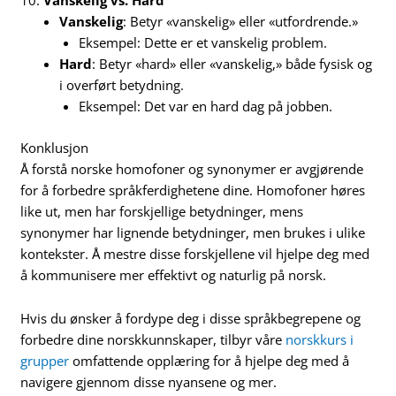
10.
Vanskelig vs. Hard
Vanskelig
: Betyr «vanskelig» eller «utfordrende.»
Eksempel: Dette er et vanskelig problem.
Hard
: Betyr «hard» eller «vanskelig,» både fysisk og
i overført betydning.
Eksempel: Det var en hard dag på jobben.
Konklusjon
Å forstå norske homofoner og synonymer er avgjørende
for å forbedre språkferdighetene dine. Homofoner høres
like ut, men har forskjellige betydninger, mens
synonymer har lignende betydninger, men brukes i ulike
kontekster. Å mestre disse forskjellene vil hjelpe deg med
å kommunisere mer effektivt og naturlig på norsk.
Hvis du ønsker å fordype deg i disse språkbegrepene og
forbedre dine norskkunnskaper, tilbyr våre
norskkurs i
grupper
omfattende opplæring for å hjelpe deg med å
navigere gjennom disse nyansene og mer.