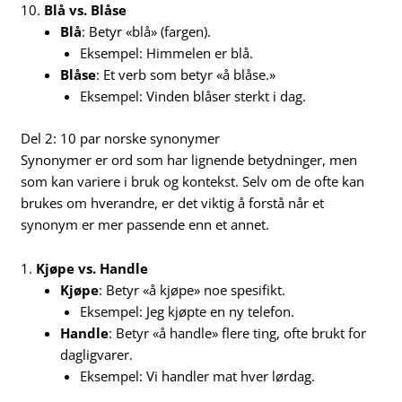
10.
Blå vs. Blåse
Blå
: Betyr «blå» (fargen).
Eksempel: Himmelen er blå.
Blåse
: Et verb som betyr «å blåse.»
Eksempel: Vinden blåser sterkt i dag.
Del 2: 10 par norske synonymer
Synonymer er ord som har lignende betydninger, men
som kan variere i bruk og kontekst. Selv om de ofte kan
brukes om hverandre, er det viktig å forstå når et
synonym er mer passende enn et annet.
1.
Kjøpe vs. Handle
Kjøpe
: Betyr «å kjøpe» noe spesifikt.
Eksempel: Jeg kjøpte en ny telefon.
Handle
: Betyr «å handle» flere ting, ofte brukt for
dagligvarer.
Eksempel: Vi handler mat hver lørdag.