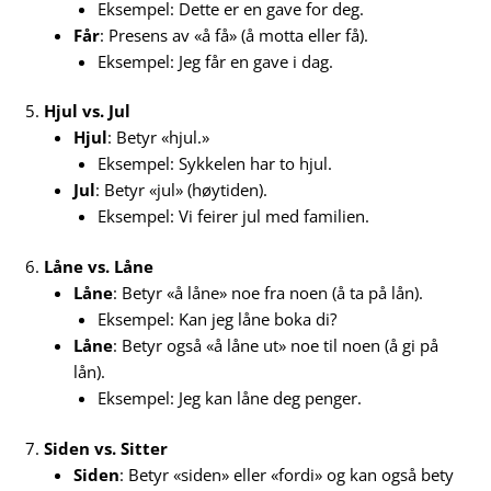
Eksempel: Dette er en gave for deg.
Får
: Presens av «å få» (å motta eller få).
Eksempel: Jeg får en gave i dag.
5.
Hjul vs. Jul
Hjul
: Betyr «hjul.»
Eksempel: Sykkelen har to hjul.
Jul
: Betyr «jul» (høytiden).
Eksempel: Vi feirer jul med familien.
6.
Låne vs. Låne
Låne
: Betyr «å låne» noe fra noen (å ta på lån).
Eksempel: Kan jeg låne boka di?
Låne
: Betyr også «å låne ut» noe til noen (å gi på
lån).
Eksempel: Jeg kan låne deg penger.
7.
Siden vs. Sitter
Siden
: Betyr «siden» eller «fordi» og kan også bety