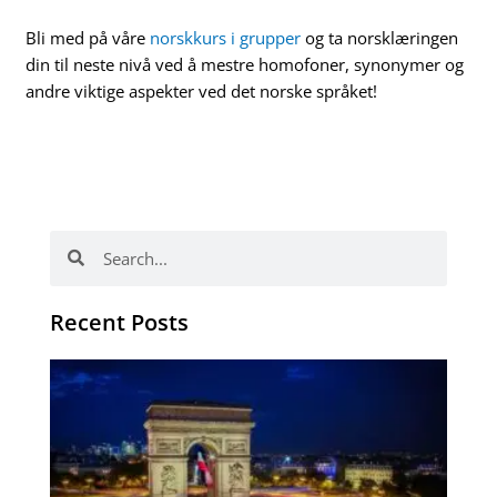
Bli med på våre
norskkurs i grupper
og ta norsklæringen
din til neste nivå ved å mestre homofoner, synonymer og
andre viktige aspekter ved det norske språket!
Søk
Søk
Recent Posts
Ho
fo
ut
tr