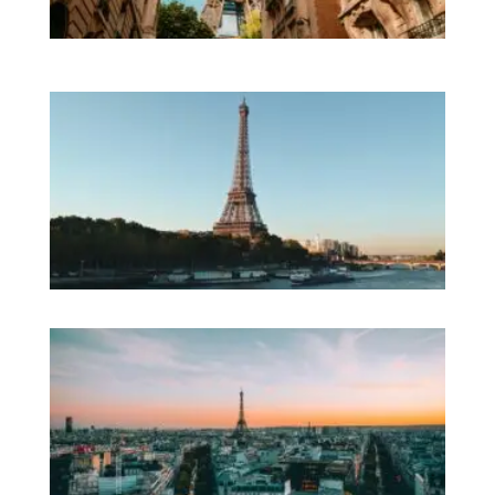
og
as
Fr
ti
m
«d
«p
og 
Når
ar
bor
fr
se