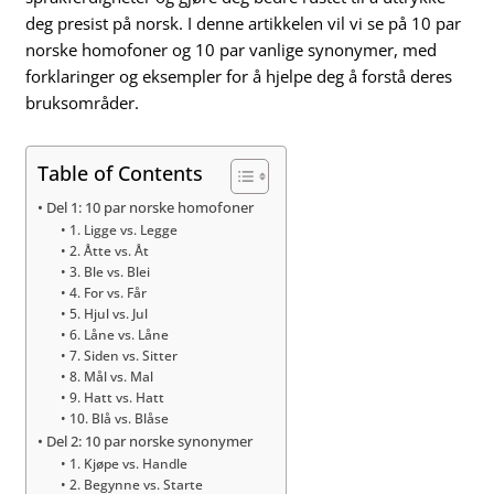
deg presist på norsk. I denne artikkelen vil vi se på 10 par
norske homofoner og 10 par vanlige synonymer, med
forklaringer og eksempler for å hjelpe deg å forstå deres
bruksområder.
Table of Contents
Del 1: 10 par norske homofoner
1. Ligge vs. Legge
2. Åtte vs. Åt
3. Ble vs. Blei
4. For vs. Får
5. Hjul vs. Jul
6. Låne vs. Låne
7. Siden vs. Sitter
8. Mål vs. Mal
9. Hatt vs. Hatt
10. Blå vs. Blåse
Del 2: 10 par norske synonymer
1. Kjøpe vs. Handle
2. Begynne vs. Starte