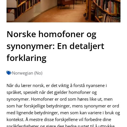
Norske homofoner og
synonymer: En detaljert
forklaring
Norwegian (No)
Når du lærer norsk, er det viktig å forstå nyansene i
språket, spesielt når det gjelder homofoner og
synonymer. Homofoner er ord som høres like ut, men
som har forskjellige betydninger, mens synonymer er ord
med lignende betydninger, men som kan variere i bruk og
kontekst. Å mestre disse forskjellene vil forbedre dine
språkferdigheter og gjøre deg bedre rustet til å uttrykke