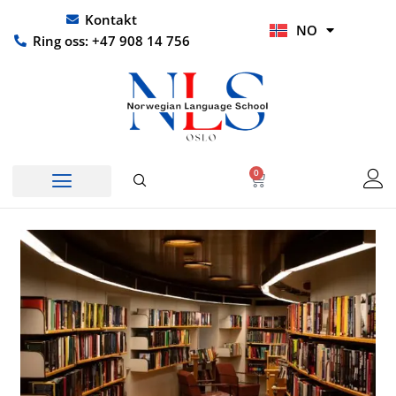
Hopp
UR
Kontakt
NO
rett
HI
Ring oss: +47 908 14 756
til
innholdet
0
Handlekurv