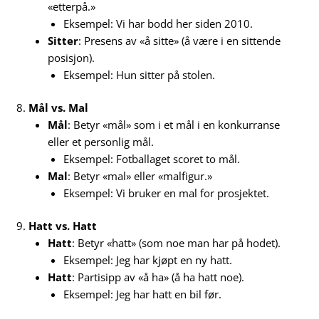
«etterpå.»
Eksempel: Vi har bodd her siden 2010.
Sitter
: Presens av «å sitte» (å være i en sittende
posisjon).
Eksempel: Hun sitter på stolen.
8.
Mål vs. Mal
Mål
: Betyr «mål» som i et mål i en konkurranse
eller et personlig mål.
Eksempel: Fotballaget scoret to mål.
Mal
: Betyr «mal» eller «malfigur.»
Eksempel: Vi bruker en mal for prosjektet.
9.
Hatt vs. Hatt
Hatt
: Betyr «hatt» (som noe man har på hodet).
Eksempel: Jeg har kjøpt en ny hatt.
Hatt
: Partisipp av «å ha» (å ha hatt noe).
Eksempel: Jeg har hatt en bil før.