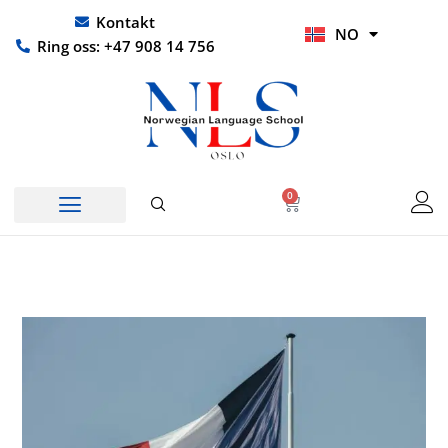
Hopp
UR
Kontakt
NO
rett
HI
Ring oss: +47 908 14 756
til
innholdet
0
Handlekurv