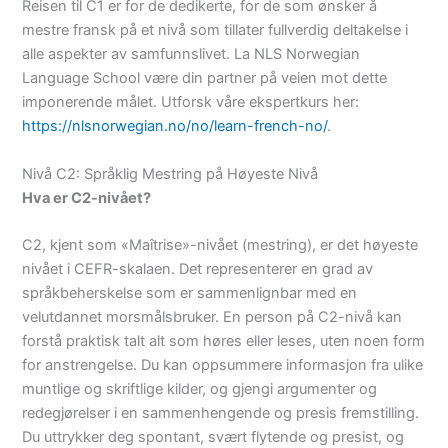
Reisen til C1 er for de dedikerte, for de som ønsker å
mestre fransk på et nivå som tillater fullverdig deltakelse i
alle aspekter av samfunnslivet. La NLS Norwegian
Language School være din partner på veien mot dette
imponerende målet. Utforsk våre ekspertkurs her:
https://nlsnorwegian.no/no/learn-french-no/
.
Nivå C2: Språklig Mestring på Høyeste Nivå
Hva er C2-nivået?
C2, kjent som «Maîtrise»-nivået (mestring), er det høyeste
nivået i CEFR-skalaen. Det representerer en grad av
språkbeherskelse som er sammenlignbar med en
velutdannet morsmålsbruker. En person på C2-nivå kan
forstå praktisk talt alt som høres eller leses, uten noen form
for anstrengelse. Du kan oppsummere informasjon fra ulike
muntlige og skriftlige kilder, og gjengi argumenter og
redegjørelser i en sammenhengende og presis fremstilling.
Du uttrykker deg spontant, svært flytende og presist, og