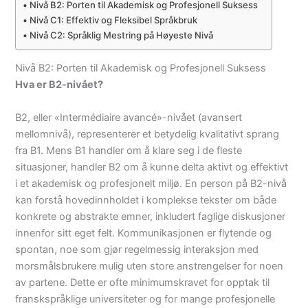
Nivå B2: Porten til Akademisk og Profesjonell Suksess
Nivå C1: Effektiv og Fleksibel Språkbruk
Nivå C2: Språklig Mestring på Høyeste Nivå
Nivå B2: Porten til Akademisk og Profesjonell Suksess
Hva er B2-nivået?
B2, eller «Intermédiaire avancé»-nivået (avansert
mellomnivå), representerer et betydelig kvalitativt sprang
fra B1. Mens B1 handler om å klare seg i de fleste
situasjoner, handler B2 om å kunne delta aktivt og effektivt
i et akademisk og profesjonelt miljø. En person på B2-nivå
kan forstå hovedinnholdet i komplekse tekster om både
konkrete og abstrakte emner, inkludert faglige diskusjoner
innenfor sitt eget felt. Kommunikasjonen er flytende og
spontan, noe som gjør regelmessig interaksjon med
morsmålsbrukere mulig uten store anstrengelser for noen
av partene. Dette er ofte minimumskravet for opptak til
franskspråklige universiteter og for mange profesjonelle