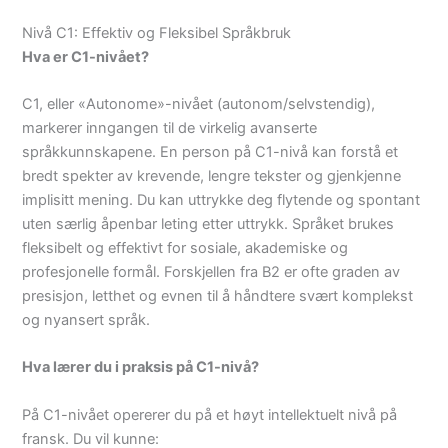
Nivå C1: Effektiv og Fleksibel Språkbruk
Hva er C1-nivået?
C1, eller «Autonome»-nivået (autonom/selvstendig),
markerer inngangen til de virkelig avanserte
språkkunnskapene. En person på C1-nivå kan forstå et
bredt spekter av krevende, lengre tekster og gjenkjenne
implisitt mening. Du kan uttrykke deg flytende og spontant
uten særlig åpenbar leting etter uttrykk. Språket brukes
fleksibelt og effektivt for sosiale, akademiske og
profesjonelle formål. Forskjellen fra B2 er ofte graden av
presisjon, letthet og evnen til å håndtere svært komplekst
og nyansert språk.
Hva lærer du i praksis på C1-nivå?
På C1-nivået opererer du på et høyt intellektuelt nivå på
fransk. Du vil kunne: