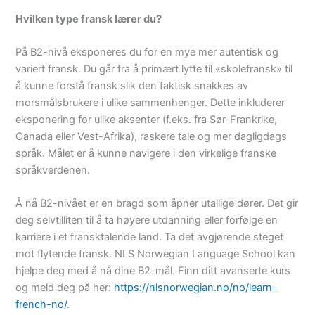
Hvilken type fransk lærer du?
På B2-nivå eksponeres du for en mye mer autentisk og
variert fransk. Du går fra å primært lytte til «skolefransk» til
å kunne forstå fransk slik den faktisk snakkes av
morsmålsbrukere i ulike sammenhenger. Dette inkluderer
eksponering for ulike aksenter (f.eks. fra Sør-Frankrike,
Canada eller Vest-Afrika), raskere tale og mer dagligdags
språk. Målet er å kunne navigere i den virkelige franske
språkverdenen.
Å nå B2-nivået er en bragd som åpner utallige dører. Det gir
deg selvtilliten til å ta høyere utdanning eller forfølge en
karriere i et fransktalende land. Ta det avgjørende steget
mot flytende fransk. NLS Norwegian Language School kan
hjelpe deg med å nå dine B2-mål. Finn ditt avanserte kurs
og meld deg på her:
https://nlsnorwegian.no/no/learn-
french-no/
.