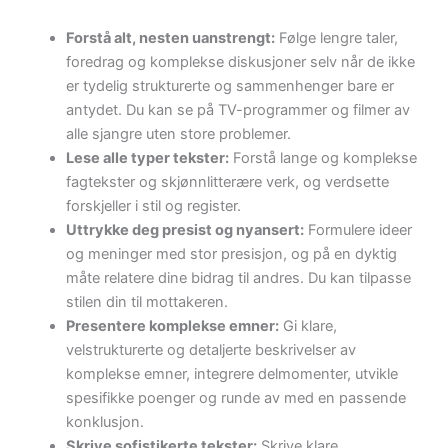
Forstå alt, nesten uanstrengt:
Følge lengre taler,
foredrag og komplekse diskusjoner selv når de ikke
er tydelig strukturerte og sammenhenger bare er
antydet. Du kan se på TV-programmer og filmer av
alle sjangre uten store problemer.
Lese alle typer tekster:
Forstå lange og komplekse
fagtekster og skjønnlitterære verk, og verdsette
forskjeller i stil og register.
Uttrykke deg presist og nyansert:
Formulere ideer
og meninger med stor presisjon, og på en dyktig
måte relatere dine bidrag til andres. Du kan tilpasse
stilen din til mottakeren.
Presentere komplekse emner:
Gi klare,
velstrukturerte og detaljerte beskrivelser av
komplekse emner, integrere delmomenter, utvikle
spesifikke poenger og runde av med en passende
konklusjon.
Skrive sofistikerte tekster:
Skrive klare,