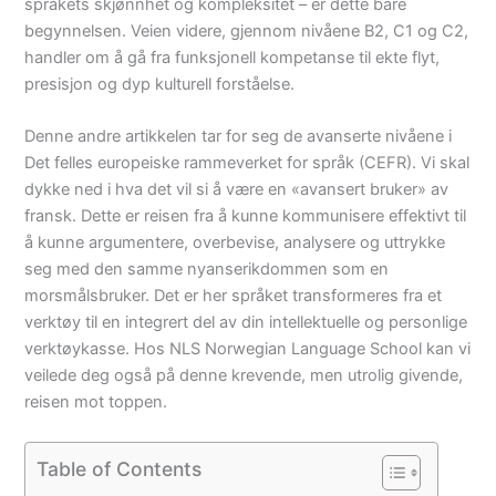
språkets skjønnhet og kompleksitet – er dette bare
begynnelsen. Veien videre, gjennom nivåene B2, C1 og C2,
handler om å gå fra funksjonell kompetanse til ekte flyt,
presisjon og dyp kulturell forståelse.
Denne andre artikkelen tar for seg de avanserte nivåene i
Det felles europeiske rammeverket for språk (CEFR). Vi skal
dykke ned i hva det vil si å være en «avansert bruker» av
fransk. Dette er reisen fra å kunne kommunisere effektivt til
å kunne argumentere, overbevise, analysere og uttrykke
seg med den samme nyanserikdommen som en
morsmålsbruker. Det er her språket transformeres fra et
verktøy til en integrert del av din intellektuelle og personlige
verktøykasse. Hos NLS Norwegian Language School kan vi
veilede deg også på denne krevende, men utrolig givende,
reisen mot toppen.
Table of Contents