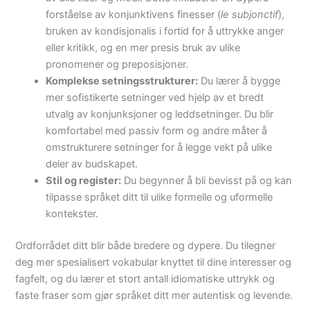
forståelse av konjunktivens finesser (
le subjonctif
),
bruken av kondisjonalis i fortid for å uttrykke anger
eller kritikk, og en mer presis bruk av ulike
pronomener og preposisjoner.
Komplekse setningsstrukturer:
Du lærer å bygge
mer sofistikerte setninger ved hjelp av et bredt
utvalg av konjunksjoner og leddsetninger. Du blir
komfortabel med passiv form og andre måter å
omstrukturere setninger for å legge vekt på ulike
deler av budskapet.
Stil og register:
Du begynner å bli bevisst på og kan
tilpasse språket ditt til ulike formelle og uformelle
kontekster.
Ordforrådet ditt blir både bredere og dypere. Du tilegner
deg mer spesialisert vokabular knyttet til dine interesser og
fagfelt, og du lærer et stort antall idiomatiske uttrykk og
faste fraser som gjør språket ditt mer autentisk og levende.