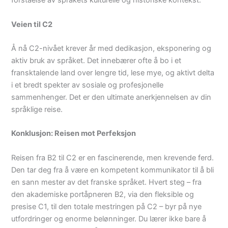
forståelse av språkets kulturelle og historiske kontekst.
Veien til C2
Å nå C2-nivået krever år med dedikasjon, eksponering og
aktiv bruk av språket. Det innebærer ofte å bo i et
fransktalende land over lengre tid, lese mye, og aktivt delta
i et bredt spekter av sosiale og profesjonelle
sammenhenger. Det er den ultimate anerkjennelsen av din
språklige reise.
Konklusjon: Reisen mot Perfeksjon
Reisen fra B2 til C2 er en fascinerende, men krevende ferd.
Den tar deg fra å være en kompetent kommunikator til å bli
en sann mester av det franske språket. Hvert steg – fra
den akademiske portåpneren B2, via den fleksible og
presise C1, til den totale mestringen på C2 – byr på nye
utfordringer og enorme belønninger. Du lærer ikke bare å