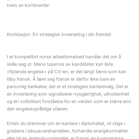
tvers av kontinenter.
Konklusjon: En strategisk investering i din fremtid
I et kompetitivt norsk arbeidsmarked handler det om å
skille seg ut. Mens tusenvis av kandidater kan liste
«flytende engelsk» på CV-en, er det langt færre som kan
tilby fransk. Å lære seg fransk er derfor ikke bare en
personlig berikelse; det er et strategisk karrierevalg. Det er
en investering som signaliserer nysgjerrighet, utholdenhet
og en sofistikert forståelse for en verden som er større enn
den engelskspråklige sfæren.
Enten du drømmer om en karriere i diplomatiet, vil stige i
gradene i luksusvarehandelen, forhandle energikontrakter
eller bli en ledende sommelier, er fransk en kompetanse