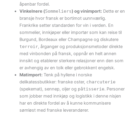
åpenbar fordel.
Vinkelnere (
Sommeliers
) og vinimport:
Dette er en
bransje hvor fransk er bortimot uunnværlig.
Frankrike setter standarden for vin i verden. En
sommelier, innkjøper eller importør som kan reise til
Burgund, Bordeaux eller Champagne og diskutere
terroir
, årganger og produksjonsmetoder direkte
med vinbonden på fransk, oppnår en helt annen
innsikt og etablerer sterkere relasjoner enn den som
er avhengig av en tolk eller gebrokkent engelsk.
Matimport:
Tenk på hyllene i norske
delikatessbutikker: franske oster,
charcuterie
(spekemat), sennep, oljer og
pâtisserie
. Personer
som jobber med innkjøp og logistikk i denne nisjen
har en direkte fordel av å kunne kommunisere
sømløst med franske leverandører.