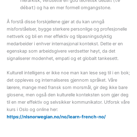
hierarkisk, verdsette en god teoretisk debatt (
le
débat
) og ha en mer formell omgangstone.
Å forstå disse forskjellene gjør at du kan unngå
misforståelser, bygge sterkere personlige og profesjonelle
nettverk og bli en mer effektiv og tilpasningsdyktig
medarbeider i enhver internasjonal kontekst. Dette er en
egenskap som arbeidsgivere verdsetter høyt, da det
signaliserer modenhet, empati og et globalt tankesett.
Kulturell intelligens er ikke noe man kan lese seg til i en bok;
det oppleves og internaliseres gjennom språket. Våre
lærere, mange med fransk som morsmål, gir deg ikke bare
glosene, men også den kulturelle konteksten som gjør deg
til en mer effektiv og selvsikker kommunikator. Utforsk våre
kurs i Oslo og online her:
https://nlsnorwegian.no/no/learn-french-no/