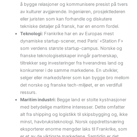
å bygge relasjoner og kommunisere presist på tvers
av kulturer avgjørende. Ingeniøren, prosjektlederen
eller juristen som kan forhandle og diskutere
tekniske detaljer på fransk, har en enorm fordel.
Teknologi:
Frankrike har en av Europas mest
dynamiske startup-scener, med Paris’ «Station F»
som verdens største startup-campus. Norske og
franske teknologiselskaper inngår partnerskap,
tiltrekker seg investeringer fra hverandres land og
konkurrerer i de samme markedene. En utvikler,
selger eller markedsfører som kan bygge bro mellom
det norske og franske tech-miljøet, er en verdifull
ressurs.
Maritim industri:
Begge land er stolte kystnasjoner
med betydelige maritime interesser. Dette omfatter
alt fra shipping og logistikk til skipsbygging og, ikke
minst, havbruksteknologi. Norsk oppdrettsnæring
eksporterer enorme mengder laks til Frankrike, som
er et av de viktigste markedene. Samtidig er det