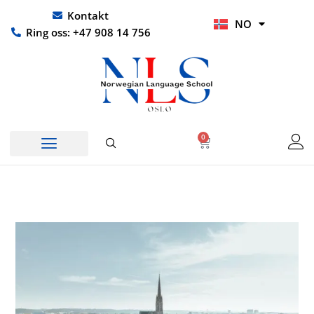
Hopp
UR
Kontakt
NO
rett
HI
Ring oss: +47 908 14 756
til
innholdet
0
Handlekurv