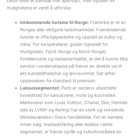
Dette feltet er kanskje mer åpenbart, men dybden av
mulighetene er verdt å utforske.
Innkommende turisme til Norge:
Frankrike er et av
Norges aller viktigste turistmarkeder. Fransktalende
turister er ofte kjøpesterke og opptatt av kultur og
natur. For turoperatører, guider (spesielt for
Hurtigruten, Fjord-Norge og Nord-Norge),
hotellansatte og restaurantsjefer, er det å kunne tilby
service i verdensklasse på fransk en direkte vei til
økt kundetilfredshet og lønnsomhet. Det løfter
opplevelsen fra standard til premium.
Luksussegmentet:
Paris er verdens ubestridte
hovedstad for luksusvarer, mote og kosmetikk.
Merkevarer som Louis Vuitton, Chanel, Dior, Hermès
(eid av LVMH og Kering) har en sterk og voksende
tilstedeværelse i Oslos handlebilde. For en karriere
innen salg, markedsføring eller ledelse i dette
segmentet, er fransk språk og kulturforståelse en