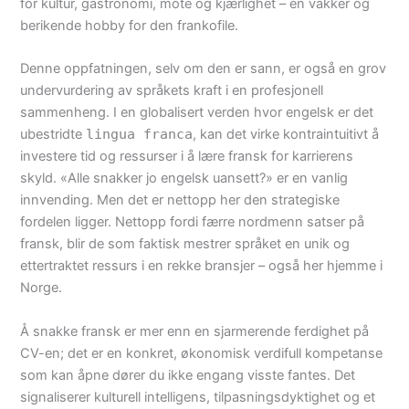
for kultur, gastronomi, mote og kjærlighet – en vakker og
berikende hobby for den frankofile.
Denne oppfatningen, selv om den er sann, er også en grov
undervurdering av språkets kraft i en profesjonell
sammenheng. I en globalisert verden hvor engelsk er det
ubestridte
lingua franca
, kan det virke kontraintuitivt å
investere tid og ressurser i å lære fransk for karrierens
skyld. «Alle snakker jo engelsk uansett?» er en vanlig
innvending. Men det er nettopp her den strategiske
fordelen ligger. Nettopp fordi færre nordmenn satser på
fransk, blir de som faktisk mestrer språket en unik og
ettertraktet ressurs i en rekke bransjer – også her hjemme i
Norge.
Å snakke fransk er mer enn en sjarmerende ferdighet på
CV-en; det er en konkret, økonomisk verdifull kompetanse
som kan åpne dører du ikke engang visste fantes. Det
signaliserer kulturell intelligens, tilpasningsdyktighet og et