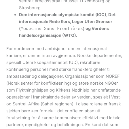
sentralt arbeidsspråk i Brussel, Luxembourg og
Strasbourg.
Den internasjonale olympiske komité (IOC), Det
internasjonale Røde Kors, Leger Uten Grenser
(
Médecins Sans Frontières
) og Verdens
handelsorganisasjon (WTO).
For nordmenn med ambisjoner om en internasjonal
karriere, er denne listen avgjørende. Norske departementer,
spesielt Utenriksdepartementet (UD), rekrutterer
kontinuerlig personell med sterke franskferdigheter til
ambassader og delegasjoner. Organisasjoner som NOREF
(Norsk senter for konfliktløsning) og store norske NGOer
som Flyktninghjelpen og Kirkens Nødhjelp har omfattende
operasjoner i fransktalende deler av verden, spesielt i Vest-
og Sentral-Afrika (Sahel-regionen). I disse rollene er fransk
sjelden bare «en fordel» – det er ofte en absolutt
forutsetning for å kunne kommunisere effektivt med lokale
partnere, myndigheter og befolkningen. En kandidat som