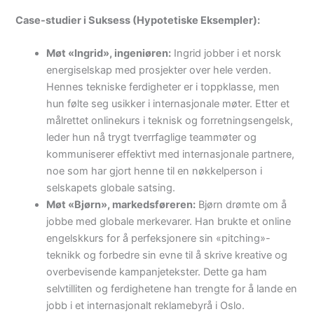
Case-studier i Suksess (Hypotetiske Eksempler):
Møt «Ingrid», ingeniøren:
Ingrid jobber i et norsk
energiselskap med prosjekter over hele verden.
Hennes tekniske ferdigheter er i toppklasse, men
hun følte seg usikker i internasjonale møter. Etter et
målrettet onlinekurs i teknisk og forretningsengelsk,
leder hun nå trygt tverrfaglige teammøter og
kommuniserer effektivt med internasjonale partnere,
noe som har gjort henne til en nøkkelperson i
selskapets globale satsing.
Møt «Bjørn», markedsføreren:
Bjørn drømte om å
jobbe med globale merkevarer. Han brukte et online
engelskkurs for å perfeksjonere sin «pitching»-
teknikk og forbedre sin evne til å skrive kreative og
overbevisende kampanjetekster. Dette ga ham
selvtilliten og ferdighetene han trengte for å lande en
jobb i et internasjonalt reklamebyrå i Oslo.