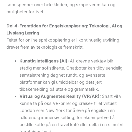
som spenner over hele kloden, og skape vennskap og
muligheter for livet.
Del 4: Fremtiden for Engelskopplæring: Teknologi, AI og
Livslang Læring
Feltet for online språkopplæring er i kontinuerlig utvikling,
drevet frem av teknologiske fremskritt.
Kunstig Intelligens (AI):
AI-drevne verktøy blir
stadig mer sofistikerte. Chatboter kan tilby uendelig
samtaletrening døgnet rundt, og avanserte
plattformer kan gi umiddelbar og detaljert
tilbakemelding på uttale og grammatikk.
Virtual og Augmented Reality (VR/AR):
Snart vil vi
kunne ta på oss VR-briller og «reise» til et virtuelt
London eller New York for å øve på engelsk i en
fullstendig immersiv setting, for eksempel ved å
bestille kaffe på en travel kafé eller delta i en simulert
forretningslunsj.