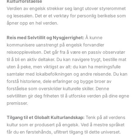
Kulturforståelse
Verdien av engelsk strekker seg langt utover styrerommet
og lesesalen. Det er et verktøy for personlig berikelse som
åpner opp en hel verden.
Reis med Selvtillit og Nysgjerrighet:
Å kunne
kommunisere uanstrengt på engelsk forvandler
reiseopplevelsen. Det går fra å være en passiv observatør
til å bli en aktiv deltaker. Du kan navigere trygt, bestille mat
uten å peke, men viktigst av alt: du kan ha meningsfulle
samtaler med lokalbefolkningen og andre reisende. Du kan
forstå historiene, dele erfaringer og bygge broer av
forståelse som overskrider kulturelle skiller. Denne
selvtilliten gir deg friheten til å utforske verden på dine egne
premisser.
Tilgang til et Globalt Kulturlandskap:
Tenk på all verdens
kultur som er produsert på engelsk. Ved å mestre språket
får du en førstehånds, ufiltrert tilgang til dette universet.