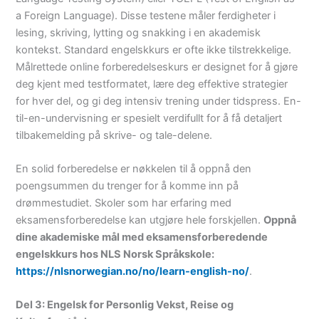
a Foreign Language). Disse testene måler ferdigheter i
lesing, skriving, lytting og snakking i en akademisk
kontekst. Standard engelskkurs er ofte ikke tilstrekkelige.
Målrettede online forberedelseskurs er designet for å gjøre
deg kjent med testformatet, lære deg effektive strategier
for hver del, og gi deg intensiv trening under tidspress. En-
til-en-undervisning er spesielt verdifullt for å få detaljert
tilbakemelding på skrive- og tale-delene.
En solid forberedelse er nøkkelen til å oppnå den
poengsummen du trenger for å komme inn på
drømmestudiet. Skoler som har erfaring med
eksamensforberedelse kan utgjøre hele forskjellen.
Oppnå
dine akademiske mål med eksamensforberedende
engelskkurs hos NLS Norsk Språkskole:
https://nlsnorwegian.no/no/learn-english-no/
.
Del 3: Engelsk for Personlig Vekst, Reise og