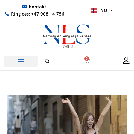
Hopp
UR
Kontakt
NO
rett
HI
Ring oss: +47 908 14 756
til
innholdet
0
Handlekurv