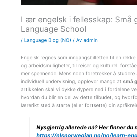
Lær engelsk i fellesskap: Små
Language School
/
Language Blog (NO)
/ Av
admin
Engelsk regnes som inngangsbilletten til en rekke 
og arbeidsmuligheter, til reiser og kulturell forst
mer spennende. Mens noen foretrekker å studere al
individuell undervisning, opplever mange at
små g
artikkelen skal vi dykke dypere ned i fordelene v
hvordan du blir en del av dette tilbudet, og hvorf
lærerikt sted å starte (eller fortsette) din språkrei
Nysgjerrig allerede nå? Her finner du 
https://nlsnorwegian.no/no/learn-eng