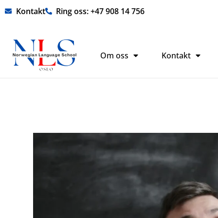
Hopp
Kontakt
Ring oss: +47 908 14 756
rett
til
innholdet
Om oss
Kontakt