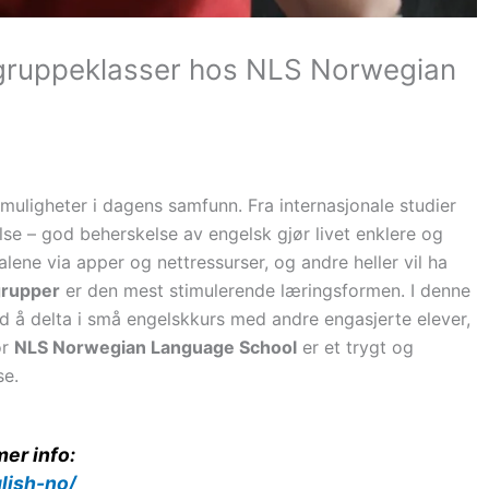
 gruppeklasser hos NLS Norwegian
muligheter i dagens samfunn. Fra internasjonale studier
åelse – god beherskelse av engelsk gjør livet enklere og
ene via apper og nettressurser, og andre heller vil ha
rupper
er den mest stimulerende læringsformen. I denne
ed å delta i små engelskkurs med andre engasjerte elever,
or
NLS Norwegian Language School
er et trygt og
se.
mer info:
lish-no/