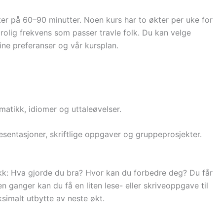
kter på 60–90 minutter. Noen kurs har to økter per uke for
rolig frekvens som passer travle folk. Du kan velge
ine preferanser og vår kursplan.
atikk, idiomer og uttaleøvelser.
resentasjoner, skriftlige oppgaver og gruppeprosjekter.
tikk: Hva gjorde du bra? Hvor kan du forbedre deg? Du får
n ganger kan du få en liten lese- eller skriveoppgave til
simalt utbytte av neste økt.