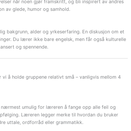
elser når noen gjør framskritt, og bli inspirert av andres
sjon av glede, humor og samhold.
lig bakgrunn, alder og yrkeserfaring. En diskusjon om et
inger. Du lærer ikke bare engelsk, men får også kulturelle
nyansert og spennende.
 vi å holde gruppene relativt små – vanligvis mellom 4
t nærmest umulig for læreren å fange opp alle feil og
oppfølging. Læreren legger merke til hvordan du bruker
re uttale, ordforråd eller grammatikk.