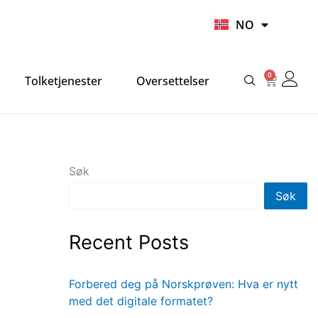
UR
NO
HI
0
Handlek
Tolketjenester
Oversettelser
Søk
Søk
Recent Posts
Forbered deg på Norskprøven: Hva er nytt
med det digitale formatet?