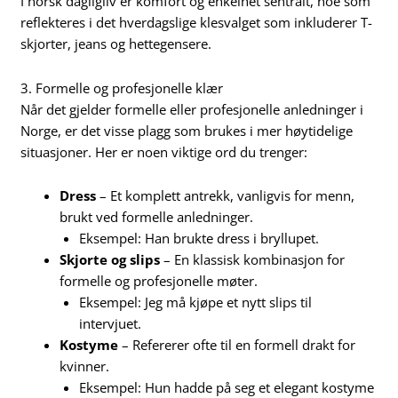
I norsk dagligliv er komfort og enkelhet sentralt, noe som
reflekteres i det hverdagslige klesvalget som inkluderer T-
skjorter, jeans og hettegensere.
3. Formelle og profesjonelle klær
Når det gjelder formelle eller profesjonelle anledninger i
Norge, er det visse plagg som brukes i mer høytidelige
situasjoner. Her er noen viktige ord du trenger:
Dress
– Et komplett antrekk, vanligvis for menn,
brukt ved formelle anledninger.
Eksempel: Han brukte dress i bryllupet.
Skjorte og slips
– En klassisk kombinasjon for
formelle og profesjonelle møter.
Eksempel: Jeg må kjøpe et nytt slips til
intervjuet.
Kostyme
– Refererer ofte til en formell drakt for
kvinner.
Eksempel: Hun hadde på seg et elegant kostyme