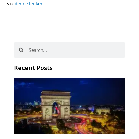
via
denne lenken
.
Søk
Søk
Recent Posts
Ho
fo
ut
tr