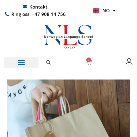
Hopp
UR
Kontakt
NO
rett
HI
Ring oss: +47 908 14 756
til
innholdet
0
Handlekurv