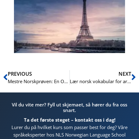
Ur
fr
ver
pr
En
Prev
N
PREVIOUS
NEXT
Mestre Norskprøven: En Omfattende Guide til De Fire Delene
Lær norsk vokabular for arkitektur og arkitektoniske stiler
Vil du vite mer? Fyll ut skjemaet, så hører du fra oss
snart.
Ta det første steget – kontakt oss i dag!
Lurer du på hvilket kurs som passer best for deg? Våre
språkeksperter hos NLS Norwegian Language School