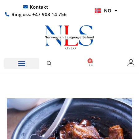
Hopp
UR
Kontakt
NO
rett
HI
Ring oss: +47 908 14 756
til
innholdet
0
Handlekurv