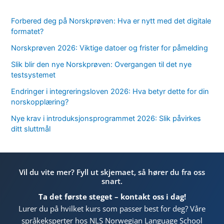
Forbered deg på Norskprøven: Hva er nytt med det digitale
formatet?
Norskprøven 2026: Viktige datoer og frister for påmelding
Slik blir den nye Norskprøven: Overgangen til det nye
testsystemet
Endringer i integreringsloven 2026: Hva betyr dette for din
norskopplæring?
Nye krav i introduksjonsprogrammet 2026: Slik påvirkes
ditt sluttmål
Vil du vite mer? Fyll ut skjemaet, så hører du fra oss
snart.
Ta det første steget – kontakt oss i dag!
Lurer du på hvilket kurs som passer best for deg? Våre
språkeksperter hos NLS Norwegian Language School