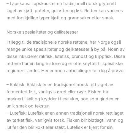
– Lapskaus: Lapskaus er en tradisjonell norsk gryterett
laget av kjøtt, poteter, gulrøtter og løk. Retten kan varieres
med forskjellige typer kjøtt og grønnsaker etter smak.
Norske spesialiteter og delikatesser
I tillegg til de tradisjonelle norske rettene, har Norge også
mange unike spesialiteter og delikatesser å by på. Noen av
disse inkluderer rakfisk, lutefisk, brunost og klippfisk. Disse
rettene har en lang historie og er ofte knyttet til spesifikke
regioner i landet. Her er noen anbefalinger for deg å prøve:
– Rakfisk: Rakfisk er en tradisjonell norsk rett laget av
fermentert fisk, vanligvis ørret eller røye. Fisken blir
marinert i salt og krydder i flere uker, noe som gir den en
unik smak og tekstur.
– Lutefisk: Lutefisk er en annen tradisjonell norsk rett laget
av tørket fisk, vanligvis torsk. Fisken blir bløtlagt i vann og
lut før den blir kokt eller stekt. Lutefisk er kjent for sin