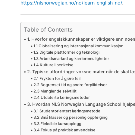
https://nlsnorwegian.no/no/learn-english-no/
.
Table of Contents
1. Hvorfor engelskkunnskaper er viktigere enn noe
1.1 Globalisering og internasjonal kommunikasjon
1.2 Digitale plattformer og teknologi
1.3 Arbeidsmarked og karrieremuligheter
1.4 Kulturell berikelse
2. Typiske utfordringer voksne møter når de skal l
2.1 Frykten for å gjøre feil
2.2 Begrenset tid og andre forpliktelser
2.3 Manglende selvtillit
2.4 Utdaterte læringsmetoder
3. Hvordan NLS Norwegian Language School hjelpe
3.1 Studentorientert læringsmetode
3.2 Små klasser og personlig oppfølging
3.3 Fleksible kursopplegg
3.4 Fokus på praktisk anvendelse