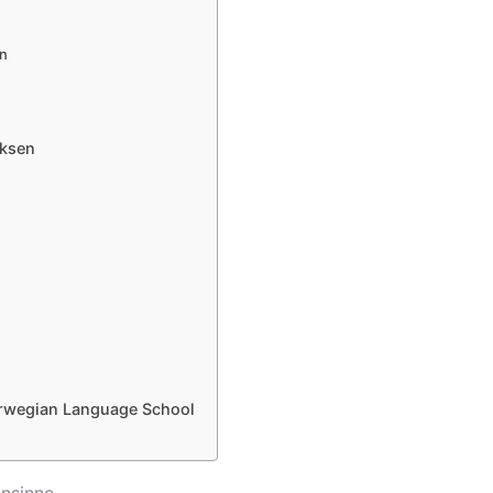
en
oksen
Norwegian Language School
ensinne