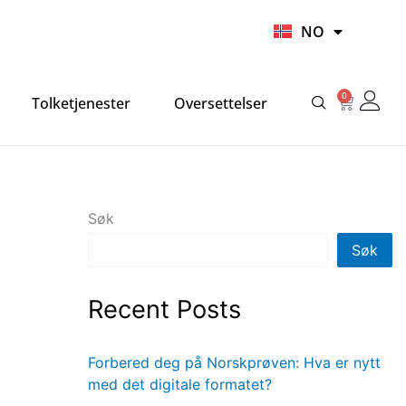
UR
NO
HI
0
Handlek
Tolketjenester
Oversettelser
Søk
Søk
Recent Posts
Forbered deg på Norskprøven: Hva er nytt
med det digitale formatet?