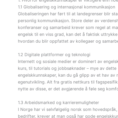
1.1 Globalisering og internasjonal kommunikasjon
Globaliseringen har ført til at landegrenser blir 
personlig kommunikasjon. Store deler av verdensh
konferanser og samarbeid krever som regel at m
engelsk til en viss grad, kan det å faktisk uttrykke
hvordan du blir oppfattet av kollegaer og samarbe
1.2 Digitale plattformer og teknologi
Internett og sosiale medier er dominert av engels
kurs, til tutorials og jobbsøknader – mye av dett
engelskkunnskaper, kan du gå glipp av et hav av
egenutvikling. Alt fra gratis nettkurs til fagspesif
nytte av disse, er det avgjørende å føle seg komf
1.3 Arbeidsmarked og karrieremuligheter
I Norge har vi selvfølgelig norsk som hovedspråk, m
bedrifter, krever at man også har gode engelskku