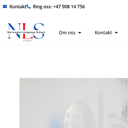
Hopp
Kontakt
Ring oss: +47 908 14 756
rett
til
innholdet
Om oss
Kontakt