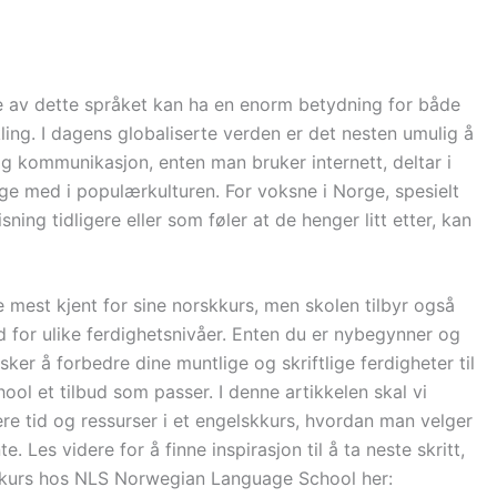
 av dette språket kan ha en enorm betydning for både
kling. I dagens globaliserte verden er det nesten umulig å
og kommunikasjon, enten man bruker internett, deltar i
nge med i populærkulturen. For voksne i Norge, spesielt
ng tidligere eller som føler at de henger litt etter, kan
mest kjent for sine norskkurs, men skolen tilbyr også
 for ulike ferdighetsnivåer. Enten du er nybegynner og
er å forbedre dine muntlige og skriftlige ferdigheter til
l et tilbud som passer. I denne artikkelen skal vi
ere tid og ressurser i et engelskkurs, hvordan man velger
. Les videre for å finne inspirasjon til å ta neste skritt,
kkurs hos NLS Norwegian Language School her: