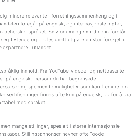
stadig mindre relevante i forretningssammenheng og i
andelen foregår på engelsk, og internasjonale møter,
an behersker språket. Selv om mange nordmenn forstår
 seg flytende og profesjonelt utgjøre en stor forskjell i
idspartnere i utlandet.
kspråklig innhold. Fra YouTube-videoer og nettbaserte
e er på engelsk. Dersom du har begrensede
 ressurser og spennende muligheter som kan fremme din
ikke sertifiseringer finnes ofte kun på engelsk, og for å dra
ortabel med språket.
en mange stillinger, spesielt i større internasjonale
nnskaper. Stillingsannonser nevner ofte “gode