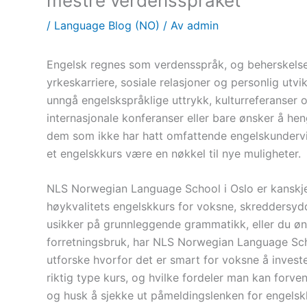
mestre verdensspråket
/
Language Blog (NO)
/ Av
admin
Engelsk regnes som verdensspråk, og beherskelse
yrkeskarriere, sosiale relasjoner og personlig utvi
unngå engelskspråklige uttrykk, kulturreferanser 
internasjonale konferanser eller bare ønsker å he
dem som ikke har hatt omfattende engelskundervisni
et engelskkurs være en nøkkel til nye muligheter.
NLS Norwegian Language School i Oslo er kanskje 
høykvalitets engelskkurs for voksne, skreddersydd
usikker på grunnleggende grammatikk, eller du ønsk
forretningsbruk, har NLS Norwegian Language Schoo
utforske hvorfor det er smart for voksne å invest
riktig type kurs, og hvilke fordeler man kan forvente
og husk å sjekke ut påmeldingslenken for engels