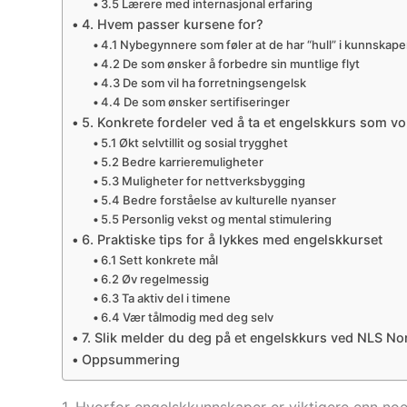
3.5 Lærere med internasjonal erfaring
4. Hvem passer kursene for?
4.1 Nybegynnere som føler at de har “hull” i kunnskap
4.2 De som ønsker å forbedre sin muntlige flyt
4.3 De som vil ha forretningsengelsk
4.4 De som ønsker sertifiseringer
5. Konkrete fordeler ved å ta et engelskkurs som v
5.1 Økt selvtillit og sosial trygghet
5.2 Bedre karrieremuligheter
5.3 Muligheter for nettverksbygging
5.4 Bedre forståelse av kulturelle nyanser
5.5 Personlig vekst og mental stimulering
6. Praktiske tips for å lykkes med engelskkurset
6.1 Sett konkrete mål
6.2 Øv regelmessig
6.3 Ta aktiv del i timene
6.4 Vær tålmodig med deg selv
7. Slik melder du deg på et engelskkurs ved NLS 
Oppsummering
1. Hvorfor engelskkunnskaper er viktigere enn no