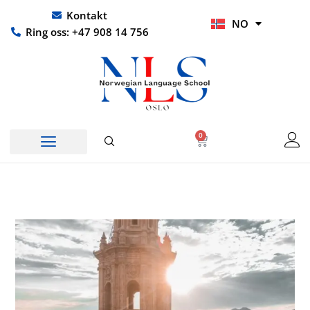
Hopp
UR
Kontakt
NO
rett
HI
Ring oss: +47 908 14 756
til
innholdet
0
Handlekurv