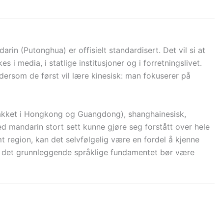
rin (Putonghua) er offisielt standardisert. Det vil si at
s i media, i statlige institusjoner og i forretningslivet.
dersom de først vil lære kinesisk: man fokuserer på
nakket i Hongkong og Guangdong), shanghainesisk,
ed mandarin stort sett kunne gjøre seg forstått over hele
mt region, kan det selvfølgelig være en fordel å kjenne
men det grunnleggende språklige fundamentet bør være