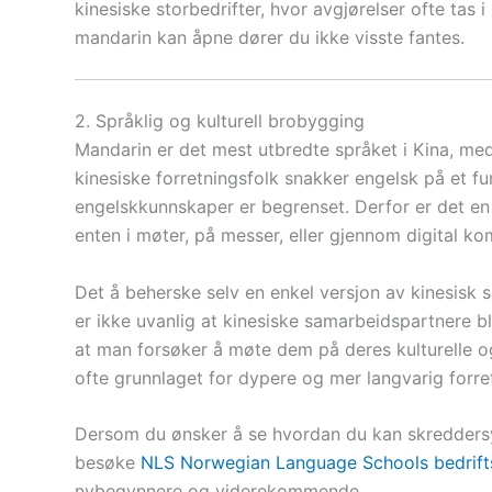
kinesiske storbedrifter, hvor avgjørelser ofte tas
mandarin kan åpne dører du ikke visste fantes.
2. Språklig og kulturell brobygging
Mandarin er det mest utbredte språket i Kina, me
kinesiske forretningsfolk snakker engelsk på et f
engelskkunnskaper er begrenset. Derfor er det en
enten i møter, på messer, eller gjennom digital k
Det å beherske selv en enkel versjon av kinesisk 
er ikke uvanlig at kinesiske samarbeidspartnere bl
at man forsøker å møte dem på deres kulturelle 
ofte grunnlaget for dypere og mer langvarig forr
Dersom du ønsker å se hvordan du kan skreddersy e
besøke
NLS Norwegian Language Schools bedriftsk
nybegynnere og viderekommende.