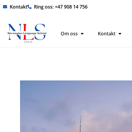
Hopp
Kontakt
Ring oss: +47 908 14 756
rett
til
innholdet
Om oss
Kontakt