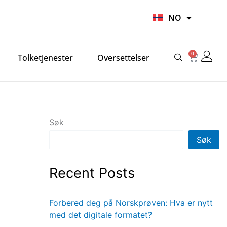
UR
NO
HI
0
Handlek
Tolketjenester
Oversettelser
Søk
Søk
Recent Posts
Forbered deg på Norskprøven: Hva er nytt
med det digitale formatet?