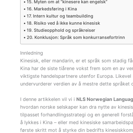
15. Myten om at “kinesere kan engelsk”
16. Markedsføring i Kina
17. Intern kultur og teambuilding
18. Risiko ved å ikke kunne kinesisk
19. Studieopphold og språkreiser
20. Konklusjon: Språk som konkurransefortrinn
Innledning
Kinesisk, eller mandarin, er et språk som stadig 
Kina har de siste tiårene vokst frem som en av ve
viktigste handelspartnere utenfor Europa. Likevel
undervurderer verdien av å mestre dette språket 
I denne artikkelen vil vi i
NLS Norwegian Languag
hvordan norske selskaper kan dra nytte av kinesisk
tilpasset forhandlingsstrategi og en generell for
å lykkes i Kina – eller med kinesiske samarbeidsp
første skritt mot å styrke din bedrifts kinesiskk