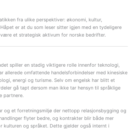
matikken fra ulike perspektiver: økonomi, kultur,
Håpet er at du som leser sitter igjen med en tydeligere
være et strategisk aktivum for norske bedrifter.
et spiller en stadig viktigere rolle innenfor teknologi,
har allerede omfattende handelsforbindelser med kinesiske
ologi, energi og turisme. Selv om engelsk har blitt et
rdeler gå tapt dersom man ikke tar hensyn til språklige
e partnere.
tur og et forretningsmiljø der nettopp relasjonsbygging og
forhandlinger flyter bedre, og kontrakter blir både mer
r kulturen og språket. Dette gjelder også internt i