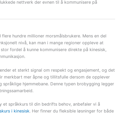
 i lukkede nettverk der evnen til å kommunisere på
d flere hundre millioner morsmålsbrukere. Mens en del
unksjonelt nivå, kan man i mange regioner oppleve at
 stor fordel å kunne kommunisere direkte på kinesisk,
ommunikasjon.
sender et sterkt signal om respekt og engasjement, og det
ir merkbart mer åpne og tillitsfulle dersom de opplever
og språklige hjemmebane. Denne typen brobygging legger
etningssamarbeid.
t språkkurs til din bedrifts behov, anbefaler vi å
urs i kinesisk
. Her finner du fleksible løsninger for både