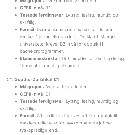
Målgruppe
: Øvre mellomnivåstudenter.
CEFR-nivå
: B2.
Testede ferdigheter
: Lytting, lesing, muntlig og
skriftlig.
Formål
: Denne eksamenen passer for de som
ønsker å jobbe eller studere i Tyskland. Mange
universiteter krever B2-nivå for opptak til
bachelorprogrammer.
Eksamensstruktur
: 190 minutter for skriftlig del og
15 minutter muntlig eksamen.
C1:
Goethe-Zertifikat C1
Målgruppe
: Avanserte studenter.
CEFR-nivå
: C1.
Testede ferdigheter
: Lytting, lesing, muntlig og
skriftlig.
Formål
: C1-sertifikatet kreves ofte for opptak til
masterstudier eller for høykompetente jobber i
tyskspråklige land.