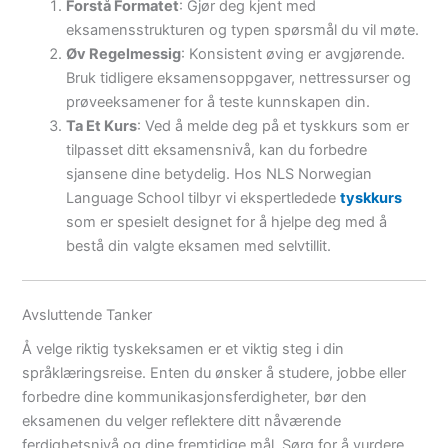
Forstå Formatet
: Gjør deg kjent med
eksamensstrukturen og typen spørsmål du vil møte.
Øv Regelmessig
: Konsistent øving er avgjørende.
Bruk tidligere eksamensoppgaver, nettressurser og
prøveeksamener for å teste kunnskapen din.
Ta Et Kurs
: Ved å melde deg på et tyskkurs som er
tilpasset ditt eksamensnivå, kan du forbedre
sjansene dine betydelig. Hos NLS Norwegian
Language School tilbyr vi ekspertledede
tyskkurs
som er spesielt designet for å hjelpe deg med å
bestå din valgte eksamen med selvtillit.
Avsluttende Tanker
Å velge riktig tyskeksamen er et viktig steg i din
språklæringsreise. Enten du ønsker å studere, jobbe eller
forbedre dine kommunikasjonsferdigheter, bør den
eksamenen du velger reflektere ditt nåværende
ferdighetsnivå og dine fremtidige mål. Sørg for å vurdere