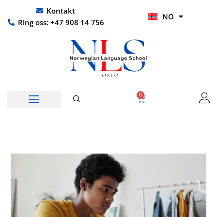
Hopp
UR
Kontakt
NO
rett
HI
Ring oss: +47 908 14 756
til
innholdet
0
Handlekurv