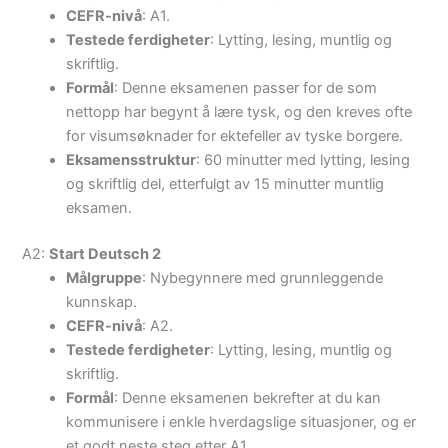
CEFR-nivå
: A1.
Testede ferdigheter
: Lytting, lesing, muntlig og
skriftlig.
Formål
: Denne eksamenen passer for de som
nettopp har begynt å lære tysk, og den kreves ofte
for visumsøknader for ektefeller av tyske borgere.
Eksamensstruktur
: 60 minutter med lytting, lesing
og skriftlig del, etterfulgt av 15 minutter muntlig
eksamen.
A2:
Start Deutsch 2
Målgruppe
: Nybegynnere med grunnleggende
kunnskap.
CEFR-nivå
: A2.
Testede ferdigheter
: Lytting, lesing, muntlig og
skriftlig.
Formål
: Denne eksamenen bekrefter at du kan
kommunisere i enkle hverdagslige situasjoner, og er
et godt neste steg etter A1.