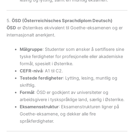
lesing og lytting, samt en muntlig eksamen.
5.
ÖSD (Österreichisches Sprachdiplom Deutsch)
ÖSD
er Østerrikes ekvivalent til Goethe-eksamenen og er
internasjonalt anerkjent.
Målgruppe
: Studenter som ønsker å sertifisere sine
tyske ferdigheter for profesjonelle eller akademiske
formål, spesielt i Østerrike.
CEFR-nivå
: A1 til C2.
Testede ferdigheter
: Lytting, lesing, muntlig og
skriftlig.
Formål
: ÖSD er godkjent av universiteter og
arbeidsgivere i tyskspråklige land, særlig i Østerrike.
Eksamensstruktur
: Eksamenstrukturen ligner på
Goethe-eksamene, og dekker alle fire
språkferdigheter.