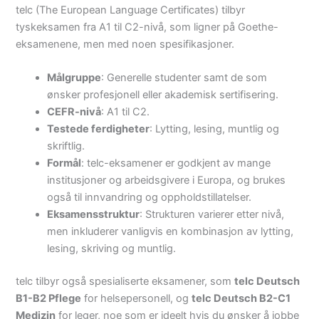
telc (The European Language Certificates) tilbyr
tyskeksamen fra A1 til C2-nivå, som ligner på Goethe-
eksamenene, men med noen spesifikasjoner.
Målgruppe
: Generelle studenter samt de som
ønsker profesjonell eller akademisk sertifisering.
CEFR-nivå
: A1 til C2.
Testede ferdigheter
: Lytting, lesing, muntlig og
skriftlig.
Formål
: telc-eksamener er godkjent av mange
institusjoner og arbeidsgivere i Europa, og brukes
også til innvandring og oppholdstillatelser.
Eksamensstruktur
: Strukturen varierer etter nivå,
men inkluderer vanligvis en kombinasjon av lytting,
lesing, skriving og muntlig.
telc tilbyr også spesialiserte eksamener, som
telc Deutsch
B1-B2 Pflege
for helsepersonell, og
telc Deutsch B2-C1
Medizin
for leger, noe som er ideelt hvis du ønsker å jobbe