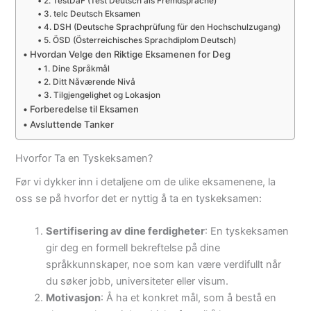
2. TestDaF (Test Deutsch als Fremdsprache)
3. telc Deutsch Eksamen
4. DSH (Deutsche Sprachprüfung für den Hochschulzugang)
5. ÖSD (Österreichisches Sprachdiplom Deutsch)
Hvordan Velge den Riktige Eksamenen for Deg
1. Dine Språkmål
2. Ditt Nåværende Nivå
3. Tilgjengelighet og Lokasjon
Forberedelse til Eksamen
Avsluttende Tanker
Hvorfor Ta en Tyskeksamen?
Før vi dykker inn i detaljene om de ulike eksamenene, la
oss se på hvorfor det er nyttig å ta en tyskeksamen:
Sertifisering av dine ferdigheter
: En tyskeksamen
gir deg en formell bekreftelse på dine
språkkunnskaper, noe som kan være verdifullt når
du søker jobb, universiteter eller visum.
Motivasjon
: Å ha et konkret mål, som å bestå en