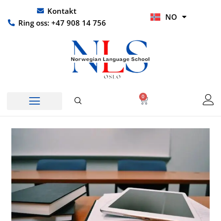
Hopp
UR
Kontakt
NO
rett
HI
Ring oss: +47 908 14 756
til
innholdet
0
Handlekurv