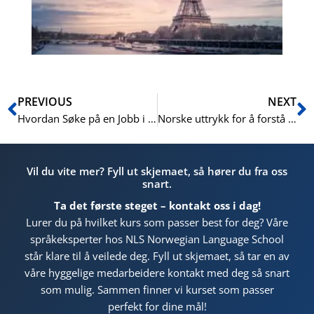
En
Prev
N
PREVIOUS
NEXT
Hvordan Søke på en Jobb i Norge: En Praktisk Veiledning for å Skrive en Vellykket Søknad
Norske uttrykk for å forstå offentlige tjenester
Vil du vite mer? Fyll ut skjemaet, så hører du fra oss
snart.
Ta det første steget – kontakt oss i dag!
Lurer du på hvilket kurs som passer best for deg? Våre
språkeksperter hos NLS Norwegian Language School
står klare til å veilede deg. Fyll ut skjemaet, så tar en av
våre hyggelige medarbeidere kontakt med deg så snart
som mulig. Sammen finner vi kurset som passer
perfekt for dine mål!