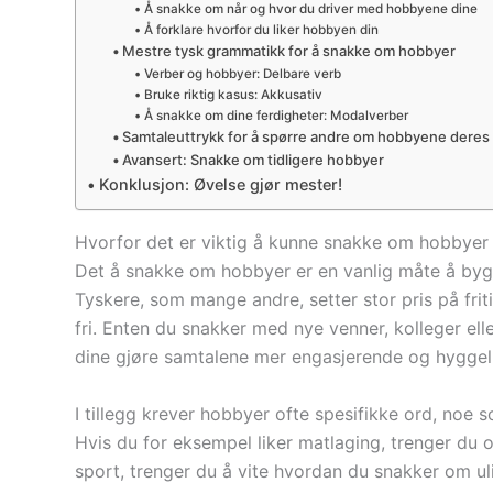
Å snakke om når og hvor du driver med hobbyene dine
Å forklare hvorfor du liker hobbyen din
Mestre tysk grammatikk for å snakke om hobbyer
Verber og hobbyer: Delbare verb
Bruke riktig kasus: Akkusativ
Å snakke om dine ferdigheter: Modalverber
Samtaleuttrykk for å spørre andre om hobbyene deres
Avansert: Snakke om tidligere hobbyer
Konklusjon: Øvelse gjør mester!
Hvorfor det er viktig å kunne snakke om hobbyer
Det å snakke om hobbyer er en vanlig måte å bygge
Tyskere, som mange andre, setter stor pris på frit
fri. Enten du snakker med nye venner, kolleger el
dine gjøre samtalene mer engasjerende og hyggel
I tillegg krever hobbyer ofte spesifikke ord, noe 
Hvis du for eksempel liker matlaging, trenger du or
sport, trenger du å vite hvordan du snakker om ul