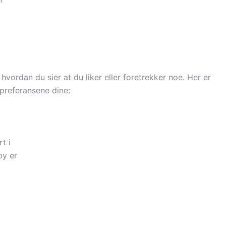
hvordan du sier at du liker eller foretrekker noe. Her er
 preferansene dine:
t i
by er