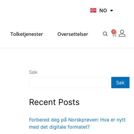
UR
NO
HI
0
Handlek
Tolketjenester
Oversettelser
Søk
Søk
Recent Posts
Forbered deg på Norskprøven: Hva er nytt
med det digitale formatet?