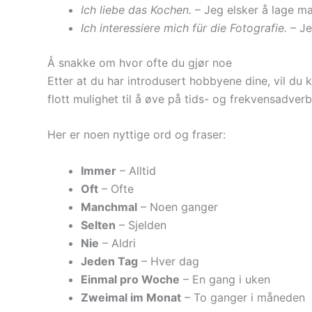
Ich liebe das Kochen.
– Jeg elsker å lage ma
Ich interessiere mich für die Fotografie.
– Je
Å snakke om hvor ofte du gjør noe
Etter at du har introdusert hobbyene dine, vil du
flott mulighet til å øve på tids- og frekvensadverb
Her er noen nyttige ord og fraser:
Immer
– Alltid
Oft
– Ofte
Manchmal
– Noen ganger
Selten
– Sjelden
Nie
– Aldri
Jeden Tag
– Hver dag
Einmal pro Woche
– En gang i uken
Zweimal im Monat
– To ganger i måneden