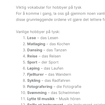
Viktig vokabular for hobbyer på tysk
For å komme i gang, la oss gå gjennom noen vanlig
disse grunnleggende ordene vil gjøre det lettere fo
Vanlige hobbyer på tysk:
Lese
– das Lesen
Matlaging
– das Kochen
Dansing
– das Tanzen
Reise
– das Reisen
Sport
– der Sport
Løping
– das Laufen
Fjellturer
– das Wandern
Sykling
– das Radfahren
Fotografering
– die Fotografie
Svømming
– das Schwimmen
Lytte til musikk
– Musik hören
Spille et instrument
– ein Instrument spiele