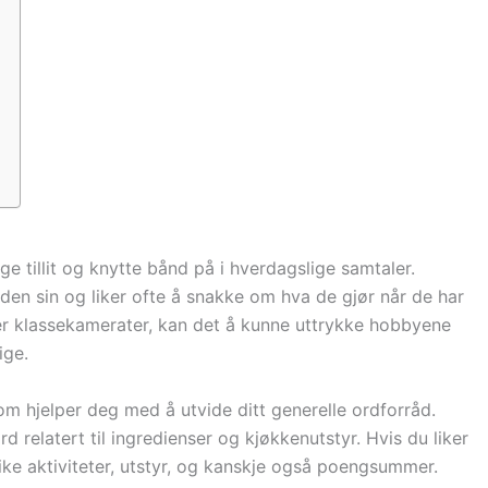
 tillit og knytte bånd på i hverdagslige samtaler.
iden sin og liker ofte å snakke om hva de gjør når de har
ler klassekamerater, kan det å kunne uttrykke hobbyene
ige.
som hjelper deg med å utvide ditt generelle ordforråd.
d relatert til ingredienser og kjøkkenutstyr. Hvis du liker
ike aktiviteter, utstyr, og kanskje også poengsummer.