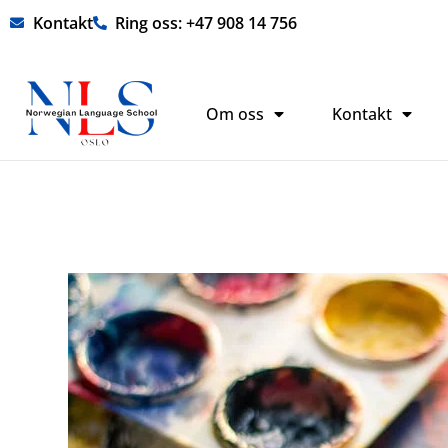
Hopp
Kontakt
Ring oss: +47 908 14 756
rett
til
innholdet
Om oss
Kontakt