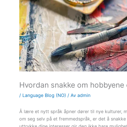
Hvordan snakke om hobbyene d
/
Language Blog (NO)
/ Av
admin
Å lære et nytt språk åpner dører til nye kulturer,
om seg selv på et fremmedspråk, er det å snakk
uttrykke dine interesser gir deg ikke bare mulighe