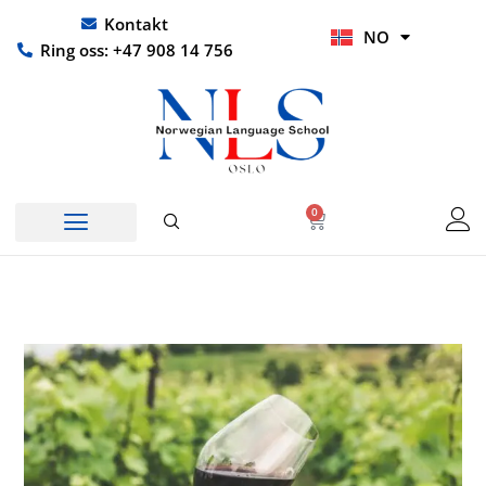
Hopp
UR
Kontakt
NO
rett
HI
Ring oss: +47 908 14 756
til
innholdet
0
Handlekurv