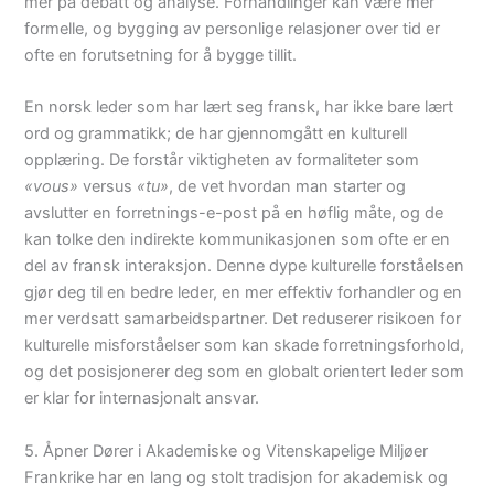
mer på debatt og analyse. Forhandlinger kan være mer
formelle, og bygging av personlige relasjoner over tid er
ofte en forutsetning for å bygge tillit.
En norsk leder som har lært seg fransk, har ikke bare lært
ord og grammatikk; de har gjennomgått en kulturell
opplæring. De forstår viktigheten av formaliteter som
«vous»
versus
«tu»
, de vet hvordan man starter og
avslutter en forretnings-e-post på en høflig måte, og de
kan tolke den indirekte kommunikasjonen som ofte er en
del av fransk interaksjon. Denne dype kulturelle forståelsen
gjør deg til en bedre leder, en mer effektiv forhandler og en
mer verdsatt samarbeidspartner. Det reduserer risikoen for
kulturelle misforståelser som kan skade forretningsforhold,
og det posisjonerer deg som en globalt orientert leder som
er klar for internasjonalt ansvar.
5. Åpner Dører i Akademiske og Vitenskapelige Miljøer
Frankrike har en lang og stolt tradisjon for akademisk og