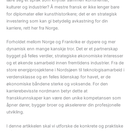
lære seg et språk som knytter sammen kontinenter,
kulturer og industrier? Å mestre fransk er ikke lenger bare
for diplomater eller kunsthistorikere; det er en strategisk
investering som kan gi betydelig avkastning for din
karriere, rett her fra Norge.
Forholdet mellom Norge og Frankrike er dypere og mer
dynamisk enn mange kanskje tror. Det er et partnerskap
bygget på felles verdier, strategiske økonomiske interesser
og et økende samarbeid innen fremtidens industrier. Fra de
store energiprosjektene i Nordsjøen til teknologisamarbeid i
verdensklasse og en felles lidenskap for havet, er de
økonomiske båndene sterke og voksende. For den
karrierebevisste nordmann betyr dette at
franskkunnskaper kan være den unike kompetansen som
åpner dører, bygger broer og akselererer din profesjonelle
utvikling.
I denne artikkelen skal vi utforske de konkrete og praktiske