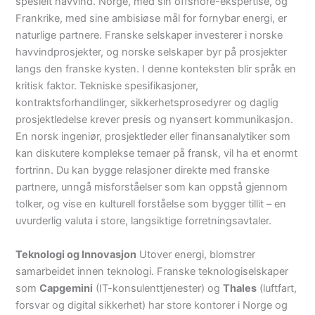
spesielt havvind. Norge, med sin offshore-ekspertise, og
Frankrike, med sine ambisiøse mål for fornybar energi, er
naturlige partnere. Franske selskaper investerer i norske
havvindprosjekter, og norske selskaper byr på prosjekter
langs den franske kysten. I denne konteksten blir språk en
kritisk faktor. Tekniske spesifikasjoner,
kontraktsforhandlinger, sikkerhetsprosedyrer og daglig
prosjektledelse krever presis og nyansert kommunikasjon.
En norsk ingeniør, prosjektleder eller finansanalytiker som
kan diskutere komplekse temaer på fransk, vil ha et enormt
fortrinn. Du kan bygge relasjoner direkte med franske
partnere, unngå misforståelser som kan oppstå gjennom
tolker, og vise en kulturell forståelse som bygger tillit – en
uvurderlig valuta i store, langsiktige forretningsavtaler.
Teknologi og Innovasjon
Utover energi, blomstrer
samarbeidet innen teknologi.
Franske teknologiselskaper
som
Capgemini
(IT-konsulenttjenester) og
Thales
(luftfart,
forsvar og digital sikkerhet) har store kontorer i Norge og