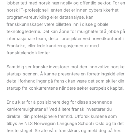
jobber tett med norsk næringsliv og offentlig sektor.
For en
norsk IT-profesjonell, enten det er innen cybersikkerhet,
programvareutvikling eller dataanalyse, kan
franskkunnskaper være billetten inn i disse globale
teknologilederne. Det kan åpne for muligheter til å jobbe på
internasjonale team, delta i prosjekter ved hovedkontoret i
Frankrike, eller lede kundeengasjementer med
fransktalende klienter.
Samtidig ser franske investorer mot den innovative norske
startup-scenen. Å kunne presentere en forretningsidé eller
delta i forhandlinger på fransk kan være det som skiller din
startup fra konkurrentene når dere søker europeisk kapital.
Er du klar for å posisjonere deg for disse spennende
karrieremulighetene? Ved å lære fransk investerer du
direkte i din profesjonelle fremtid. Utforsk kursene som
tilbys av NLS Norwegian Language School i Oslo og ta det
første steget. Se alle våre franskkurs og meld deg på her: