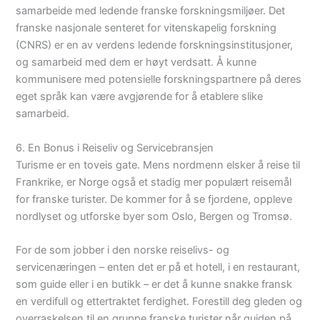
samarbeide med ledende franske forskningsmiljøer. Det
franske nasjonale senteret for vitenskapelig forskning
(CNRS) er en av verdens ledende forskningsinstitusjoner,
og samarbeid med dem er høyt verdsatt. Å kunne
kommunisere med potensielle forskningspartnere på deres
eget språk kan være avgjørende for å etablere slike
samarbeid.
6. En Bonus i Reiseliv og Servicebransjen
Turisme er en toveis gate. Mens nordmenn elsker å reise til
Frankrike, er Norge også et stadig mer populært reisemål
for franske turister. De kommer for å se fjordene, oppleve
nordlyset og utforske byer som Oslo, Bergen og Tromsø.
For de som jobber i den norske reiselivs- og
servicenæringen – enten det er på et hotell, i en restaurant,
som guide eller i en butikk – er det å kunne snakke fransk
en verdifull og ettertraktet ferdighet. Forestill deg gleden og
overraskelsen til en gruppe franske turister når guiden på