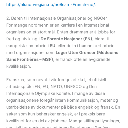
https://nlsnorwegian.no/no/learn-French-no/
.
2. Døren til Internasjonale Organisasjoner og NGOer
For mange nordmenn er en karriere i en internasjonal
organisasjon et stort mål. Enten drømmen er å jobbe for
fred og utvikling i
De Forente Nasjoner (FN)
, bidra til
europeisk samarbeid i
EU
, eller delta i humanitært arbeid
med organisasjoner som
Leger Uten Grenser (Médecins
Sans Frontières – MSF)
, er fransk ofte en avgjørende
kvalifikasjon.
Fransk er, som nevnt i vår forrige artikkel, et offisielt
arbeidsspråk i FN, EU, NATO, UNESCO og Den
Internasjonale Olympiske Komité. I mange av disse
organisasjonene foregår intern kommunikasjon, møter og
utarbeidelse av dokumenter på både engelsk og fransk. En
søker som kun behersker engelsk, er i praksis bare
kvalifisert for en del av jobbene. Mange stillingsutlysninger,
spesielt for posisjoner ved hovedkvarterene i Genève,