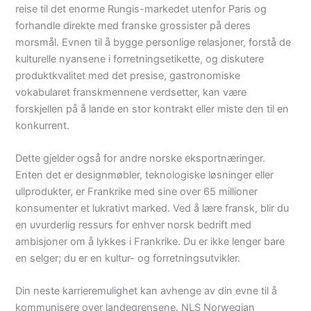
reise til det enorme Rungis-markedet utenfor Paris og
forhandle direkte med franske grossister på deres
morsmål. Evnen til å bygge personlige relasjoner, forstå de
kulturelle nyansene i forretningsetikette, og diskutere
produktkvalitet med det presise, gastronomiske
vokabularet franskmennene verdsetter, kan være
forskjellen på å lande en stor kontrakt eller miste den til en
konkurrent.
Dette gjelder også for andre norske eksportnæringer.
Enten det er designmøbler, teknologiske løsninger eller
ullprodukter, er Frankrike med sine over 65 millioner
konsumenter et lukrativt marked. Ved å lære fransk, blir du
en uvurderlig ressurs for enhver norsk bedrift med
ambisjoner om å lykkes i Frankrike. Du er ikke lenger bare
en selger; du er en kultur- og forretningsutvikler.
Din neste karrieremulighet kan avhenge av din evne til å
kommunisere over landegrensene. NLS Norwegian