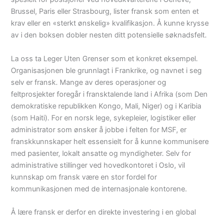
Brussel, Paris eller Strasbourg, lister fransk som enten et
krav eller en «sterkt ønskelig» kvalifikasjon. Å kunne krysse
av i den boksen dobler nesten ditt potensielle søknadsfelt.
La oss ta Leger Uten Grenser som et konkret eksempel.
Organisasjonen ble grunnlagt i Frankrike, og navnet i seg
selv er fransk. Mange av deres operasjoner og
feltprosjekter foregår i fransktalende land i Afrika (som Den
demokratiske republikken Kongo, Mali, Niger) og i Karibia
(som Haiti). For en norsk lege, sykepleier, logistiker eller
administrator som ønsker å jobbe i felten for MSF, er
franskkunnskaper helt essensielt for å kunne kommunisere
med pasienter, lokalt ansatte og myndigheter. Selv for
administrative stillinger ved hovedkontoret i Oslo, vil
kunnskap om fransk være en stor fordel for
kommunikasjonen med de internasjonale kontorene.
Å lære fransk er derfor en direkte investering i en global