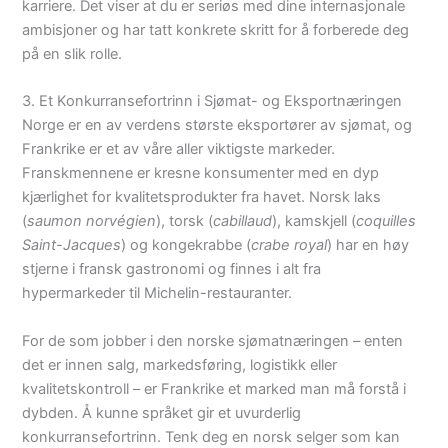
karriere. Det viser at du er seriøs med dine internasjonale
ambisjoner og har tatt konkrete skritt for å forberede deg
på en slik rolle.
3. Et Konkurransefortrinn i Sjømat- og Eksportnæringen
Norge er en av verdens største eksportører av sjømat, og
Frankrike er et av våre aller viktigste markeder.
Franskmennene er kresne konsumenter med en dyp
kjærlighet for kvalitetsprodukter fra havet.
Norsk laks
(
saumon norvégien
), torsk (
cabillaud
), kamskjell (
coquilles
Saint-Jacques
) og kongekrabbe (
crabe royal
) har en høy
stjerne i fransk gastronomi og finnes i alt fra
hypermarkeder til Michelin-restauranter.
For de som jobber i den norske sjømatnæringen – enten
det er innen salg, markedsføring, logistikk eller
kvalitetskontroll – er Frankrike et marked man må forstå i
dybden. Å kunne språket gir et uvurderlig
konkurransefortrinn. Tenk deg en norsk selger som kan