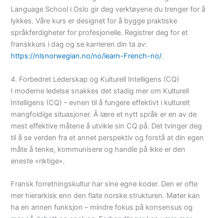
Language School i Oslo gir deg verktøyene du trenger for å
lykkes. Våre kurs er designet for å bygge praktiske
språkferdigheter for profesjonelle. Registrer deg for et
franskkurs i dag og se karrieren din ta av:
https://nlsnorwegian.no/no/learn-French-no/
.
4. Forbedret Lederskap og Kulturell Intelligens (CQ)
I moderne ledelse snakkes det stadig mer om Kulturell
Intelligens (CQ) – evnen til å fungere effektivt i kulturelt
mangfoldige situasjoner.
Å lære et nytt språk er en av de
mest effektive måtene å utvikle sin CQ på. Det tvinger deg
til å se verden fra et annet perspektiv og forstå at din egen
måte å tenke, kommunisere og handle på ikke er den
eneste «riktige».
Fransk forretningskultur har sine egne koder. Den er ofte
mer hierarkisk enn den flate norske strukturen. Møter kan
ha en annen funksjon – mindre fokus på konsensus og