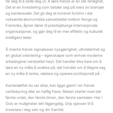
får deg til å skille deg ut. Å lære fransk er en slik ferdighet.
Det er en investering som betaler seg på tvers av bransjer
og karriereveier. Det gir deg et konkret fortrinn i det
voksende økonomiske samarbeidet mellom Norge og
Frankrike, åpner dører til prestisjetunge internasjonale
organisasjoner, og gjør deg til en mer effektiv og kulturelt
intelligent leder.
Å mestre fransk signaliserer nysgjerrighet, utholdenhet og
en global orientering – egenskaper som enhver moderne
arbeidsgiver verdsetter høyt. Det handler ikke bare om å
lære en ny måte å snakke på; det handler om å tilegne seg
en ny måte å tenke, relatere og operere profesjonelt på.
Karriereløftet du ser etter, kan ligge gjemt i en fransk
verbbøyning eller en høflig frase. Reisen starter med det
første ordet, den første timen, den første samtalen. Her i
Oslo er muligheten lett tilgjengelig. Grip sjansen til å
investere i deg selv og din fremtid.