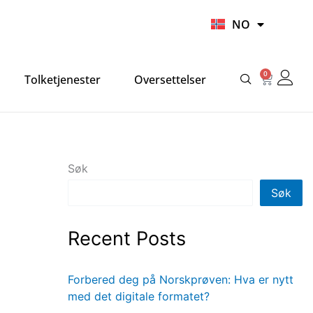
UR
NO
HI
0
Handlek
Tolketjenester
Oversettelser
Søk
Søk
Recent Posts
Forbered deg på Norskprøven: Hva er nytt
med det digitale formatet?