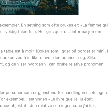
re eksempler. En setning som ofte brukes er: «La femme qui
r veldig talentfull). Her gir «qui» oss informasjon om
la table est à moi» (Boken som ligger på bordet er min). I
om boken ved å indikere hvor den befinner seg. Slike
nt, og de viser hvordan vi kan bruke relative pronomen
ller personer som er gjenstand for handlingen i setningen.
r eksempel, i setningen «Le livre que j’ai lu était
que» objektet i den relative setningen «que j’ai lu».