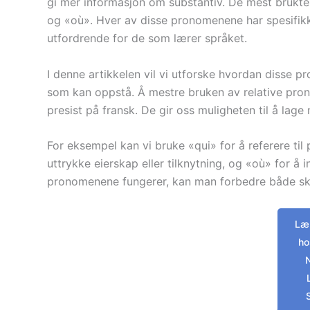
gi mer informasjon om substantiv. De mest brukte
og «où». Hver av disse pronomenene har spesifi
utfordrende for de som lærer språket.
I denne artikkelen vil vi utforske hvordan disse p
som kan oppstå. Å mestre bruken av relative pron
presist på fransk. De gir oss muligheten til å lag
For eksempel kan vi bruke «qui» for å referere til 
uttrykke eierskap eller tilknytning, og «où» for å i
pronomenene fungerer, kan man forbedre både skr
Lær
ho