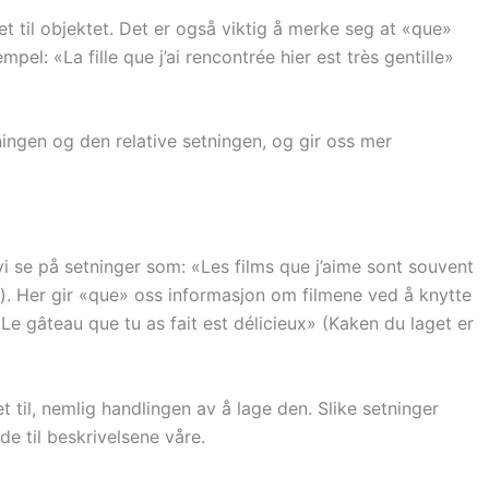
et til objektet. Det er også viktig å merke seg at «que»
l: «La fille que j’ai rencontrée hier est très gentille»
ngen og den relative setningen, og gir oss mer
vi se på setninger som: «Les films que j’aime sont souvent
). Her gir «que» oss informasjon om filmene ved å knytte
«Le gâteau que tu as fait est délicieux» (Kaken du laget er
et til, nemlig handlingen av å lage den. Slike setninger
e til beskrivelsene våre.