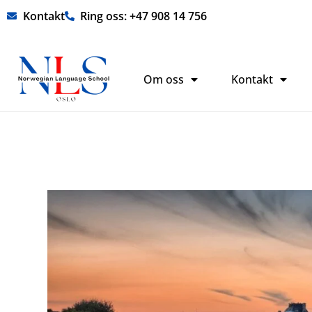
Hopp
Kontakt
Ring oss: +47 908 14 756
rett
til
innholdet
Om oss
Kontakt