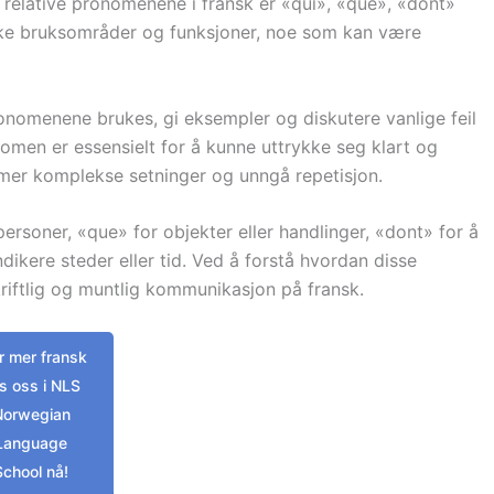
 relative pronomenene i fransk er «qui», «que», «dont»
kke bruksområder og funksjoner, noe som kan være
ronomenene brukes, gi eksempler og diskutere vanlige feil
omen er essensielt for å kunne uttrykke seg klart og
e mer komplekse setninger og unngå repetisjon.
personer, «que» for objekter eller handlinger, «dont» for å
ndikere steder eller tid. Ved å forstå hvordan disse
iftlig og muntlig kommunikasjon på fransk.
 mer fransk
s oss i NLS
Norwegian
Language
School nå!