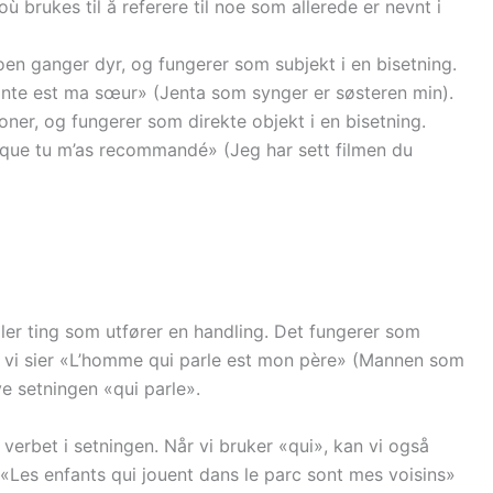
 brukes til å referere til noe som allerede er nevnt i
noen ganger dyr, og fungerer som subjekt i en bisetning.
hante est ma sœur» (Jenta som synger er søsteren min).
rsoner, og fungerer som direkte objekt i en bisetning.
m que tu m’as recommandé» (Jeg har sett filmen du
ller ting som utfører en handling. Det fungerer som
år vi sier «L’homme qui parle est mon père» (Mannen som
ve setningen «qui parle».
n verbet i setningen. Når vi bruker «qui», kan vi også
l: «Les enfants qui jouent dans le parc sont mes voisins»