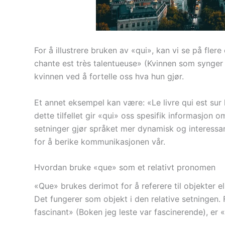
For å illustrere bruken av «qui», kan vi se på fle
chante est très talentueuse» (Kvinnen som synger e
kvinnen ved å fortelle oss hva hun gjør.
Et annet eksempel kan være: «Le livre qui est sur 
dette tilfellet gir «qui» oss spesifik informasjon 
setninger gjør språket mer dynamisk og interessa
for å berike kommunikasjonen vår.
Hvordan bruke «que» som et relativt pronomen
«Que» brukes derimot for å referere til objekter e
Det fungerer som objekt i den relative setningen. Fo
fascinant» (Boken jeg leste var fascinerende), er «