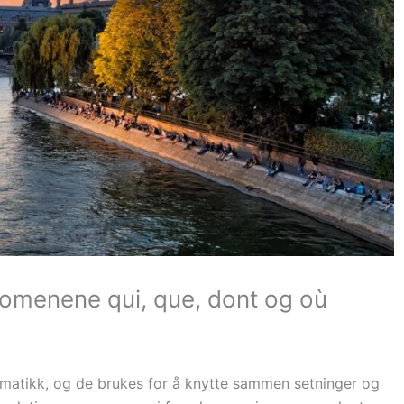
nomenene qui, que, dont og où
mmatikk, og de brukes for å knytte sammen setninger og