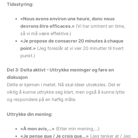
Tidsstyring:
«Nous avons environ une heure, donc nous
devrons être efficaces.»
(Vi har omtrent en time,
så vi må være effektive.)
«Je propose de consacrer 20 minutes à chaque
point.»
(Jeg foreslår at vi vier 20 minutter til hvert
punkt.)
Del 3: Delta aktivt – Uttrykke meninger og føre en
diskusjon
Dette er kjernen i møtet. Nå skal ideer utveksles. Det er
viktig å kunne uttrykke seg klart, men også å kunne lytte
og respondere på en høflig måte.
Uttrykke din mening:
«À mon avis,…»
(Etter min mening,…)
«Je pense que / Je crois que…»
(Jeg tenker at / Jeg