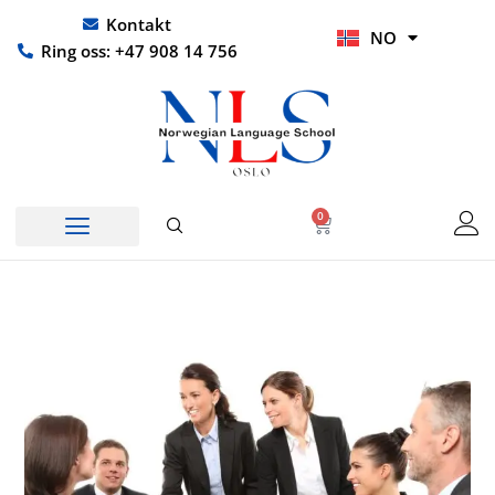
Hopp
UR
Kontakt
NO
rett
HI
Ring oss: +47 908 14 756
til
innholdet
0
Handlekurv