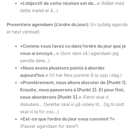
«L’objectif de cette réunion est de…»
(Målet med
dette møtet er å…)
Presentere agendaen (
L’ordre du jour
):
En tydelig agenda
er høyt verdsatt.
«Comme vous l’avez vu dans l’ordre du jour que je
vous ai envoyé…»
(Som dere så i agendaen jeg
sendte dere…)
«Nous avons plusieurs points à aborder
aujourd’hui.»
(Vi har flere punkter å ta opp i dag.)
«Premièrement, nous allons discuter de [Punkt 1].
Ensuite, nous passerons à [Punkt 2]. Et pour finir,
nous aborderons [Punkt 3].»
(Først skal vi
diskutere… Deretter skal vi gå videre til… Og til slutt
skal vi ta for oss…)
«Est-ce que l’ordre du jour vous convient ?»
(Passer agendaen for dere?)