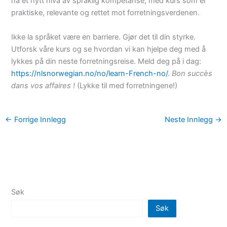
nå et nytt nivå av språklig kompetanse, med kurs som er
praktiske, relevante og rettet mot forretningsverdenen.
Ikke la språket være en barriere. Gjør det til din styrke.
Utforsk våre kurs og se hvordan vi kan hjelpe deg med å
lykkes på din neste forretningsreise. Meld deg på i dag:
https://nlsnorwegian.no/no/learn-French-no/
.
Bon succès
dans vos affaires !
(Lykke til med forretningene!)
←
Forrige Innlegg
Neste Innlegg
→
Søk
Søk