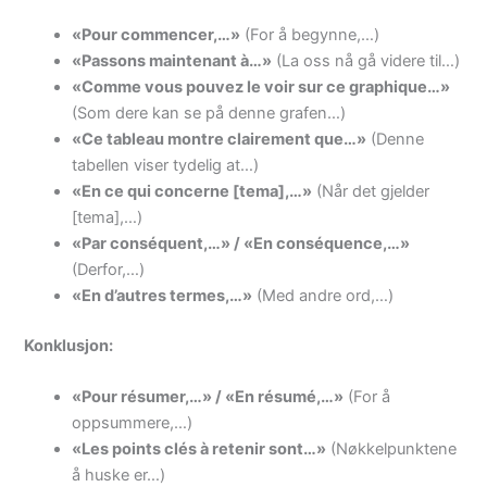
«Pour commencer,…»
(For å begynne,…)
«Passons maintenant à…»
(La oss nå gå videre til…)
«Comme vous pouvez le voir sur ce graphique…»
(Som dere kan se på denne grafen…)
«Ce tableau montre clairement que…»
(Denne
tabellen viser tydelig at…)
«En ce qui concerne [tema],…»
(Når det gjelder
[tema],…)
«Par conséquent,…» / «En conséquence,…»
(Derfor,…)
«En d’autres termes,…»
(Med andre ord,…)
Konklusjon:
«Pour résumer,…» / «En résumé,…»
(For å
oppsummere,…)
«Les points clés à retenir sont…»
(Nøkkelpunktene
å huske er…)