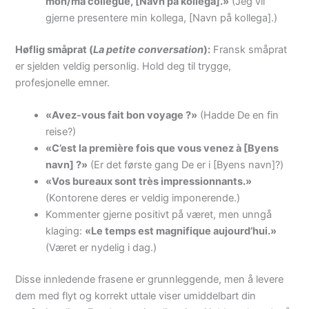
mon/ma collègue, [Navn på kollega].»
(Jeg vil
gjerne presentere min kollega, [Navn på kollega].)
Høflig småprat (
La petite conversation
):
Fransk småprat
er sjelden veldig personlig. Hold deg til trygge,
profesjonelle emner.
«Avez-vous fait bon voyage ?»
(Hadde De en fin
reise?)
«C’est la première fois que vous venez à [Byens
navn] ?»
(Er det første gang De er i [Byens navn]?)
«Vos bureaux sont très impressionnants.»
(Kontorene deres er veldig imponerende.)
Kommenter gjerne positivt på været, men unngå
klaging:
«Le temps est magnifique aujourd’hui.»
(Været er nydelig i dag.)
Disse innledende frasene er grunnleggende, men å levere
dem med flyt og korrekt uttale viser umiddelbart din