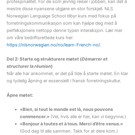
profesjonalitet. For de som jevnlig reiser i jobben, kan det å
mestre disse nyansene utgjøre en stor forskjell. NLS
Norwegian Language School tilbyr kurs med fokus på
forretningskommunikasjon som kan hjelpe deg med å
perfeksjonere nettopp denne typen interaksjon. Lær mer
om våre bedriftsrettede kurs her:
https://nlsnorwegian.no/no/learn-French-no/
.
Del 2: Starte og strukturere møtet (
Démarrer et
structurer la réunion
)
Når alle har ankommet, er det på tide å starte møtet. En klar
og tydelig åpning er essensielt i fransk forretningskultur.
Åpne møtet:
«Bien, si tout le monde est là, nous pouvons
commencer.»
(Vel, hvis alle er her, kan vi begynne.)
«Bonjour à toutes et à tous. Merci d’être venus.»
(God dag til alle sammen. Takk for at dere kom.)