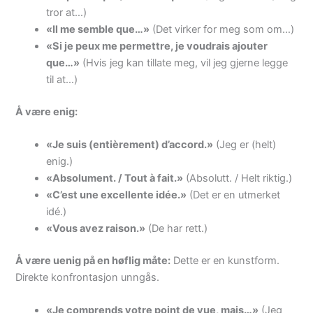
tror at…)
«Il me semble que…»
(Det virker for meg som om…)
«Si je peux me permettre, je voudrais ajouter
que…»
(Hvis jeg kan tillate meg, vil jeg gjerne legge
til at…)
Å være enig:
«Je suis (entièrement) d’accord.»
(Jeg er (helt)
enig.)
«Absolument. / Tout à fait.»
(Absolutt. / Helt riktig.)
«C’est une excellente idée.»
(Det er en utmerket
idé.)
«Vous avez raison.»
(De har rett.)
Å være uenig på en høflig måte:
Dette er en kunstform.
Direkte konfrontasjon unngås.
«Je comprends votre point de vue, mais…»
(Jeg