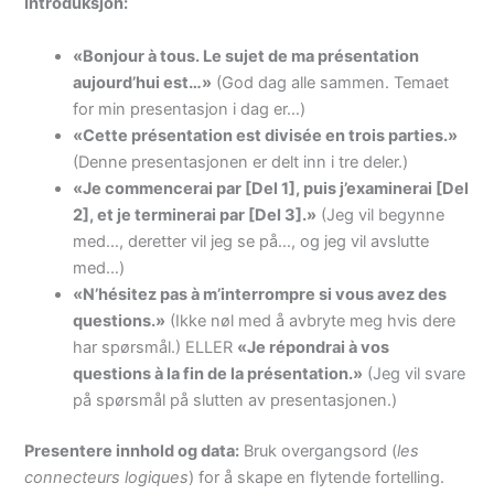
Introduksjon:
«Bonjour à tous. Le sujet de ma présentation
aujourd’hui est…»
(God dag alle sammen. Temaet
for min presentasjon i dag er…)
«Cette présentation est divisée en trois parties.»
(Denne presentasjonen er delt inn i tre deler.)
«Je commencerai par [Del 1], puis j’examinerai [Del
2], et je terminerai par [Del 3].»
(Jeg vil begynne
med…, deretter vil jeg se på…, og jeg vil avslutte
med…)
«N’hésitez pas à m’interrompre si vous avez des
questions.»
(Ikke nøl med å avbryte meg hvis dere
har spørsmål.) ELLER
«Je répondrai à vos
questions à la fin de la présentation.»
(Jeg vil svare
på spørsmål på slutten av presentasjonen.)
Presentere innhold og data:
Bruk overgangsord (
les
connecteurs logiques
) for å skape en flytende fortelling.