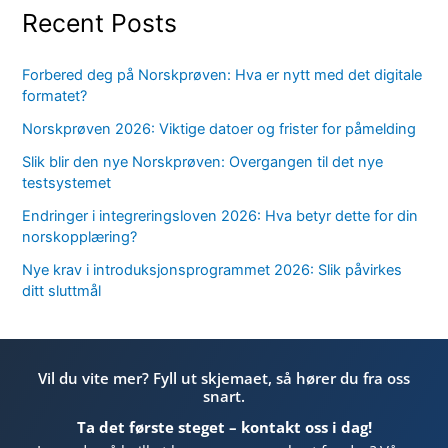
Recent Posts
Forbered deg på Norskprøven: Hva er nytt med det digitale
formatet?
Norskprøven 2026: Viktige datoer og frister for påmelding
Slik blir den nye Norskprøven: Overgangen til det nye
testsystemet
Endringer i integreringsloven 2026: Hva betyr dette for din
norskopplæring?
Nye krav i introduksjonsprogrammet 2026: Slik påvirkes
ditt sluttmål
Vil du vite mer? Fyll ut skjemaet, så hører du fra oss
snart.
Ta det første steget – kontakt oss i dag!