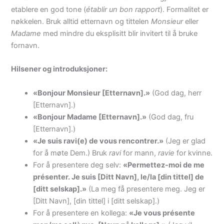
etablere en god tone (
établir un bon rapport
). Formalitet er
nøkkelen. Bruk alltid etternavn og tittelen
Monsieur
eller
Madame
med mindre du eksplisitt blir invitert til å bruke
fornavn.
Hilsener og introduksjoner:
«Bonjour Monsieur [Etternavn].»
(God dag, herr
[Etternavn].)
«Bonjour Madame [Etternavn].»
(God dag, fru
[Etternavn].)
«Je suis ravi(e) de vous rencontrer.»
(Jeg er glad
for å møte Dem.) Bruk
ravi
for mann,
ravie
for kvinne.
For å presentere deg selv:
«Permettez-moi de me
présenter. Je suis [Ditt Navn], le/la [din tittel] de
[ditt selskap].»
(La meg få presentere meg. Jeg er
[Ditt Navn], [din tittel] i [ditt selskap].)
For å presentere en kollega:
«Je vous présente