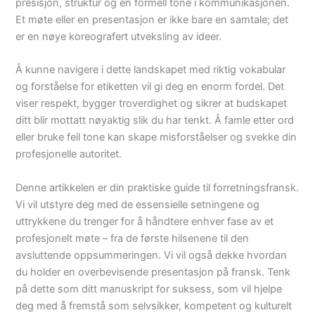
presisjon, struktur og en formell tone i kommunikasjonen.
Et møte eller en presentasjon er ikke bare en samtale; det
er en nøye koreografert utveksling av ideer.
Å kunne navigere i dette landskapet med riktig vokabular
og forståelse for etiketten vil gi deg en enorm fordel. Det
viser respekt, bygger troverdighet og sikrer at budskapet
ditt blir mottatt nøyaktig slik du har tenkt. Å famle etter ord
eller bruke feil tone kan skape misforståelser og svekke din
profesjonelle autoritet.
Denne artikkelen er din praktiske guide til forretningsfransk.
Vi vil utstyre deg med de essensielle setningene og
uttrykkene du trenger for å håndtere enhver fase av et
profesjonelt møte – fra de første hilsenene til den
avsluttende oppsummeringen. Vi vil også dekke hvordan
du holder en overbevisende presentasjon på fransk. Tenk
på dette som ditt manuskript for suksess, som vil hjelpe
deg med å fremstå som selvsikker, kompetent og kulturelt