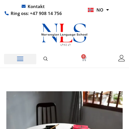
Hopp
UR
Kontakt
NO
rett
HI
Ring oss: +47 908 14 756
til
innholdet
0
Handlekurv