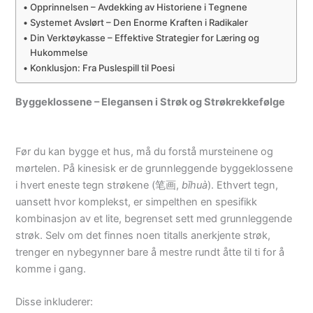
Opprinnelsen – Avdekking av Historiene i Tegnene
Systemet Avslørt – Den Enorme Kraften i Radikaler
Din Verktøykasse – Effektive Strategier for Læring og
Hukommelse
Konklusjon: Fra Puslespill til Poesi
Byggeklossene – Elegansen i Strøk og Strøkrekkefølge
Før du kan bygge et hus, må du forstå mursteinene og
mørtelen. På kinesisk er de grunnleggende byggeklossene
i hvert eneste tegn strøkene (笔画,
bǐhuà
). Ethvert tegn,
uansett hvor komplekst, er simpelthen en spesifikk
kombinasjon av et lite, begrenset sett med grunnleggende
strøk. Selv om det finnes noen titalls anerkjente strøk,
trenger en nybegynner bare å mestre rundt åtte til ti for å
komme i gang.
Disse inkluderer: