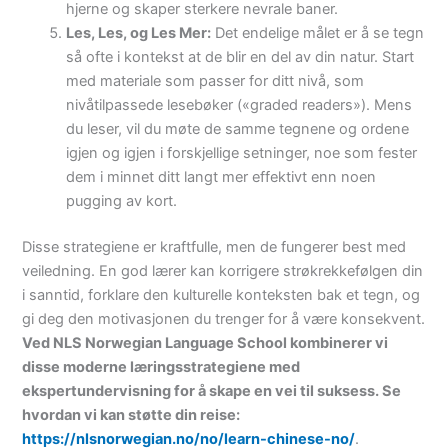
hjerne og skaper sterkere nevrale baner.
Les, Les, og Les Mer:
Det endelige målet er å se tegn
så ofte i kontekst at de blir en del av din natur. Start
med materiale som passer for ditt nivå, som
nivåtilpassede lesebøker («graded readers»). Mens
du leser, vil du møte de samme tegnene og ordene
igjen og igjen i forskjellige setninger, noe som fester
dem i minnet ditt langt mer effektivt enn noen
pugging av kort.
Disse strategiene er kraftfulle, men de fungerer best med
veiledning. En god lærer kan korrigere strøkrekkefølgen din
i sanntid, forklare den kulturelle konteksten bak et tegn, og
gi deg den motivasjonen du trenger for å være konsekvent.
Ved NLS Norwegian Language School kombinerer vi
disse moderne læringsstrategiene med
ekspertundervisning for å skape en vei til suksess. Se
hvordan vi kan støtte din reise:
https://nlsnorwegian.no/no/learn-chinese-no/
.