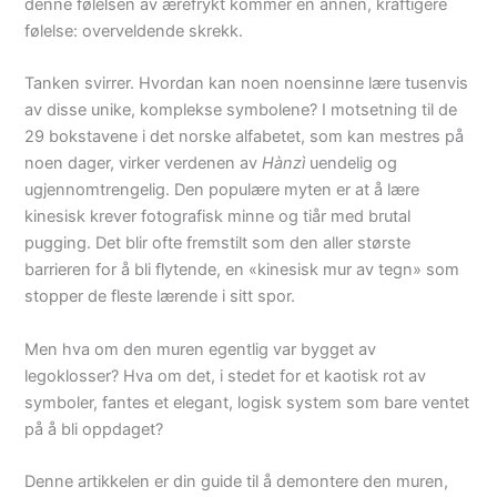
denne følelsen av ærefrykt kommer en annen, kraftigere
følelse: overveldende skrekk.
Tanken svirrer. Hvordan kan noen noensinne lære tusenvis
av disse unike, komplekse symbolene? I motsetning til de
29 bokstavene i det norske alfabetet, som kan mestres på
noen dager, virker verdenen av
Hànzì
uendelig og
ugjennomtrengelig. Den populære myten er at å lære
kinesisk krever fotografisk minne og tiår med brutal
pugging. Det blir ofte fremstilt som den aller største
barrieren for å bli flytende, en «kinesisk mur av tegn» som
stopper de fleste lærende i sitt spor.
Men hva om den muren egentlig var bygget av
legoklosser? Hva om det, i stedet for et kaotisk rot av
symboler, fantes et elegant, logisk system som bare ventet
på å bli oppdaget?
Denne artikkelen er din guide til å demontere den muren,