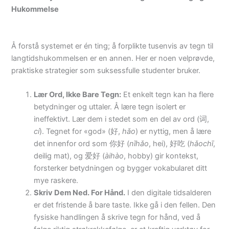
Hukommelse
Å forstå systemet er én ting; å forplikte tusenvis av tegn til
langtidshukommelsen er en annen. Her er noen velprøvde,
praktiske strategier som suksessfulle studenter bruker.
Lær Ord, Ikke Bare Tegn:
Et enkelt tegn kan ha flere
betydninger og uttaler. Å lære tegn isolert er
ineffektivt. Lær dem i stedet som en del av ord (词,
cí
). Tegnet for «god» (好,
hǎo
) er nyttig, men å lære
det innenfor ord som 你好 (
nǐhǎo
, hei), 好吃 (
hǎochī
,
deilig mat), og 爱好 (
àihào
, hobby) gir kontekst,
forsterker betydningen og bygger vokabularet ditt
mye raskere.
Skriv Dem Ned. For Hånd.
I den digitale tidsalderen
er det fristende å bare taste. Ikke gå i den fellen. Den
fysiske handlingen å skrive tegn for hånd, ved å