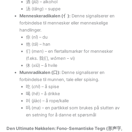
酒 (
jiǔ
) – alkohol
汤 (
tāng
) – suppe
Menneskeradikalen (亻):
Denne signaliserer en
forbindelse til mennesker eller menneskelige
handlinger.
你 (
nǐ
) – du
他 (
tā
) – han
们 (
men
) – en flertallsmarkør for mennesker
(f.eks. 我们,
wǒmen
– vi)
休 (
xiū
) – å hvile
Munnradikalen (口):
Denne signaliserer en
forbindelse til munnen, tale eller spising.
吃 (
chī
) – å spise
喝 (
hē
) – å drikke
叫 (
jiào
) – å rope/kalle
吗 (
ma
) – en partikkel som brukes på slutten av
en setning for å danne et spørsmål
Den Ultimate Nøkkelen: Fono-Semantiske Tegn (形声字,