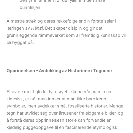
den ytre rammen før du fyller inn den siste
bunnlinjen.
Å mestre strøk og deres rekkefølge er din første seier i
læringen av
Hànzì
. Det skaper disiplin og gir det
grunnleggende rammeverket som all fremtidig kunnskap vil
bli bygget på.
Opprinnelsen – Avdekking av Historiene i Tegnene
Et av de mest gledesfylte øyeblikkene når man lærer
kinesisk, er når man innser at man ikke bare lærer
symboler, men avdekker små, fossiliserte historier. Mange
tegn har utviklet seg over årtusener fra eldgamle bilder, og
å forstå deres opprinnelseshistorie kan forvandle en
kjedelig puggeoppgave til en fascinerende etymologisk