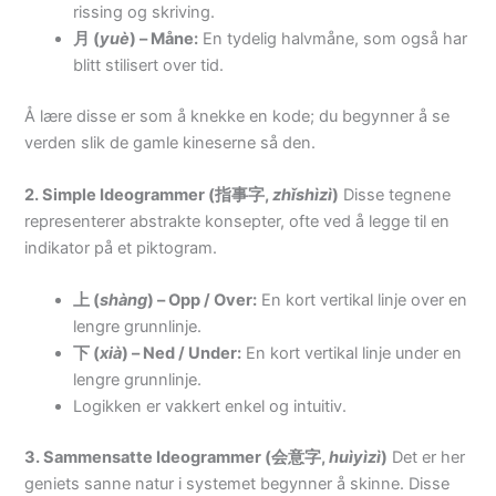
rissing og skriving.
月 (
yuè
) – Måne:
En tydelig halvmåne, som også har
blitt stilisert over tid.
Å lære disse er som å knekke en kode; du begynner å se
verden slik de gamle kineserne så den.
2. Simple Ideogrammer (指事字,
zhǐshìzì
)
Disse tegnene
representerer abstrakte konsepter, ofte ved å legge til en
indikator på et piktogram.
上 (
shàng
) – Opp / Over:
En kort vertikal linje over en
lengre grunnlinje.
下 (
xià
) – Ned / Under:
En kort vertikal linje under en
lengre grunnlinje.
Logikken er vakkert enkel og intuitiv.
3. Sammensatte Ideogrammer (会意字,
huìyìzì
)
Det er her
geniets sanne natur i systemet begynner å skinne. Disse