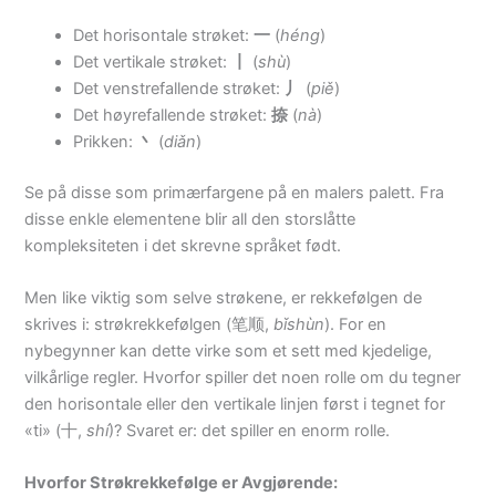
Det horisontale strøket:
一
(
héng
)
Det vertikale strøket:
丨
(
shù
)
Det venstrefallende strøket:
丿
(
piě
)
Det høyrefallende strøket:
捺
(
nà
)
Prikken:
丶
(
diǎn
)
Se på disse som primærfargene på en malers palett. Fra
disse enkle elementene blir all den storslåtte
kompleksiteten i det skrevne språket født.
Men like viktig som selve strøkene, er rekkefølgen de
skrives i: strøkrekkefølgen (笔顺,
bǐshùn
). For en
nybegynner kan dette virke som et sett med kjedelige,
vilkårlige regler. Hvorfor spiller det noen rolle om du tegner
den horisontale eller den vertikale linjen først i tegnet for
«ti» (十,
shí
)? Svaret er: det spiller en enorm rolle.
Hvorfor Strøkrekkefølge er Avgjørende: