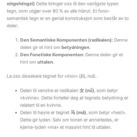
xíngshēngzì
)
Dette bringer oss til den vanligste typen
tegn, som utgjør over 80 % av alle
Hànzì
. Et fono-
semantisk tegn er en genial konstruksjon som består av to
deler:
Den Semantiske Komponenten (radikalen):
Denne
delen gir et hint om
betydningen
.
Den Fonetiske Komponenten:
Denne delen gir et
hint om
uttalen
.
La oss dissekere tegnet for «mor» (妈,
mā
).
Delen til venstre er radikalen
女 (
nǚ
)
, som betyr
«kvinne». Dette forteller deg at tegnets betydning er
relatert til en kvinne.
Delen til høyre er tegnet
马 (
mǎ
)
, som betyr «hest».
Dette gir lyden. Selv om tonen er annerledes, er
kjerne-lyden «ma» et massivt hint til uttalen.