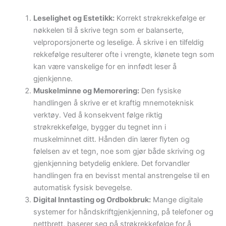
Leselighet og Estetikk:
Korrekt strøkrekkefølge er
nøkkelen til å skrive tegn som er balanserte,
velproporsjonerte og leselige. Å skrive i en tilfeldig
rekkefølge resulterer ofte i vrengte, klønete tegn som
kan være vanskelige for en innfødt leser å
gjenkjenne.
Muskelminne og Memorering:
Den fysiske
handlingen å skrive er et kraftig mnemoteknisk
verktøy. Ved å konsekvent følge riktig
strøkrekkefølge, bygger du tegnet inn i
muskelminnet ditt. Hånden din lærer flyten og
følelsen av et tegn, noe som gjør både skriving og
gjenkjenning betydelig enklere. Det forvandler
handlingen fra en bevisst mental anstrengelse til en
automatisk fysisk bevegelse.
Digital Inntasting og Ordbokbruk:
Mange digitale
systemer for håndskriftgjenkjenning, på telefoner og
nettbrett, baserer seg på strøkrekkefølge for å