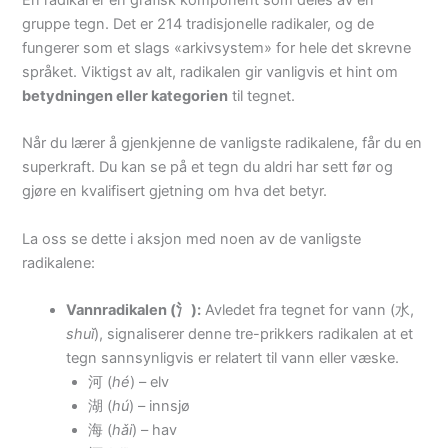
gruppe tegn. Det er 214 tradisjonelle radikaler, og de
fungerer som et slags «arkivsystem» for hele det skrevne
språket. Viktigst av alt, radikalen gir vanligvis et hint om
betydningen eller kategorien
til tegnet.
Når du lærer å gjenkjenne de vanligste radikalene, får du en
superkraft. Du kan se på et tegn du aldri har sett før og
gjøre en kvalifisert gjetning om hva det betyr.
La oss se dette i aksjon med noen av de vanligste
radikalene:
Vannradikalen (氵):
Avledet fra tegnet for vann (水,
shuǐ
), signaliserer denne tre-prikkers radikalen at et
tegn sannsynligvis er relatert til vann eller væske.
河 (
hé
) – elv
湖 (
hú
) – innsjø
海 (
hǎi
) – hav