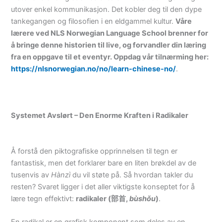
utover enkel kommunikasjon. Det kobler deg til den dype
tankegangen og filosofien i en eldgammel kultur.
Våre
lærere ved NLS Norwegian Language School brenner for
å bringe denne historien til live, og forvandler din læring
fra en oppgave til et eventyr. Oppdag vår tilnærming her:
https://nlsnorwegian.no/no/learn-chinese-no/
.
Systemet Avslørt – Den Enorme Kraften i Radikaler
Å forstå den piktografiske opprinnelsen til tegn er
fantastisk, men det forklarer bare en liten brøkdel av de
tusenvis av
Hànzì
du vil støte på. Så hvordan takler du
resten? Svaret ligger i det aller viktigste konseptet for å
lære tegn effektivt:
radikaler (部首,
bùshǒu
)
.
En radikal er en grafisk komponent som deles av en