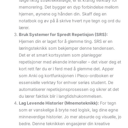
følge riktig strøkrekkefølge, er et kraftig verktøy for
memorering. Det bygger en dyp forbindelse mellom
hjernen, øynene og hånden din. Skaff deg en
notatbok og øv på å skrive hvert nye tegn og ord du
lærer.
Bruk Systemer for Spredt Repetisjon (SRS):
Hjernen din er laget for å glemme ting. SRS er en
læringsteknikk som bekjemper denne tendensen.
Det er et smart kortsystem som planlegger
repetisjoner med økende intervaller – det viser deg et
kort rett før du er i ferd med å glemme det. Apper
som Anki og kortfunksjonen i Pleco-ordboken er
essensielle verktøy for enhver seriøs student. De
automatiserer repetisjonsprosessen og sikrer at det
du lærer faktisk blir i langtidshukommelsen.
Lag Levende Historier (Mnemoteknikk):
For tegn
som er vanskelige å bryte ned logisk, lag dine egne
minneverdige historier. Jo mer absurde og visuelle, jo
bedre. Denne teknikken engasjerer din kreative