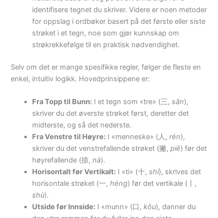
identifisere tegnet du skriver. Videre er noen metoder
for oppslag i ordbøker basert på det første eller siste
strøket i et tegn, noe som gjør kunnskap om
strøkrekkefølge til en praktisk nødvendighet.
Selv om det er mange spesifikke regler, følger de fleste en
enkel, intuitiv logikk. Hovedprinsippene er:
Fra Topp til Bunn:
I et tegn som «tre» (三,
sān
),
skriver du det øverste strøket først, deretter det
midterste, og så det nederste.
Fra Venstre til Høyre:
I «menneske» (人,
rén
),
skriver du det venstrefallende strøket (撇,
piě
) før det
høyrefallende (捺,
nà
).
Horisontalt før Vertikalt:
I «ti» (十,
shí
), skrives det
horisontale strøket (一,
héng
) før det vertikale (丨,
shù
).
Utside før Innside:
I «munn» (口,
kǒu
), danner du