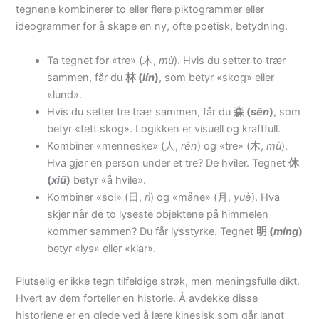
tegnene kombinerer to eller flere piktogrammer eller
ideogrammer for å skape en ny, ofte poetisk, betydning.
Ta tegnet for «tre» (木,
mù
). Hvis du setter to trær
sammen, får du
林 (
lín
)
, som betyr «skog» eller
«lund».
Hvis du setter tre trær sammen, får du
森 (
sēn
)
, som
betyr «tett skog». Logikken er visuell og kraftfull.
Kombiner «menneske» (人,
rén
) og «tre» (木,
mù
).
Hva gjør en person under et tre? De hviler. Tegnet
休
(
xiū
)
betyr «å hvile».
Kombiner «sol» (日,
rì
) og «måne» (月,
yuè
). Hva
skjer når de to lyseste objektene på himmelen
kommer sammen? Du får lysstyrke. Tegnet
明 (
míng
)
betyr «lys» eller «klar».
Plutselig er ikke tegn tilfeldige strøk, men meningsfulle dikt.
Hvert av dem forteller en historie. Å avdekke disse
historiene er en glede ved å lære kinesisk som går langt