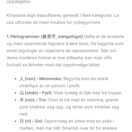
oppdagelse.
Kinesiske tegn klassifiseres generelt i flere kategorier. La
oss utforske de mest intuitive for nybegynnere.
1. Piktogrammer (象形字,
xiàngxíngzì
)
Dette er de enkleste
og mest spennende tegnene å lære først. De begynte som
enkle tegninger av objektene de representerer. Selv om
deres moderne former er mer stiliserte, kan man ofte
fortsatt se likheten med det opprinnelige bildet.
人 (
rén
) – Menneske:
Begynte som en enkel
strekfigur av en person i profil.
山 (
shān
) – Fjell:
Viser tydelig et fjell med tre topper.
木 (
mù
) – Tre:
Viser et tre med en stamme, grener
som strekker seg opp, og røtter som strekker seg
ned.
日 (
rì
) – Sol:
Opprinnelig en sirkel med en prikk i
midten, men har blitt firkantet over tid for enklere