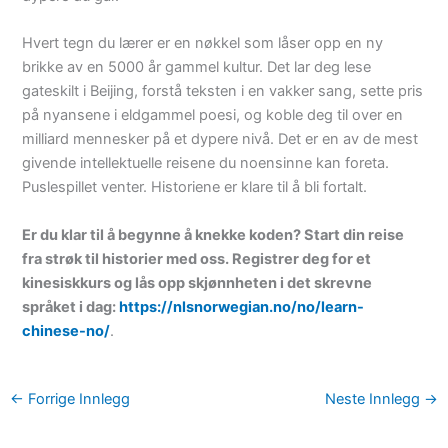
Hvert tegn du lærer er en nøkkel som låser opp en ny
brikke av en 5000 år gammel kultur. Det lar deg lese
gateskilt i Beijing, forstå teksten i en vakker sang, sette pris
på nyansene i eldgammel poesi, og koble deg til over en
milliard mennesker på et dypere nivå. Det er en av de mest
givende intellektuelle reisene du noensinne kan foreta.
Puslespillet venter. Historiene er klare til å bli fortalt.
Er du klar til å begynne å knekke koden? Start din reise
fra strøk til historier med oss. Registrer deg for et
kinesiskkurs og lås opp skjønnheten i det skrevne
språket i dag:
https://nlsnorwegian.no/no/learn-
chinese-no/
.
←
Forrige Innlegg
Neste Innlegg
→