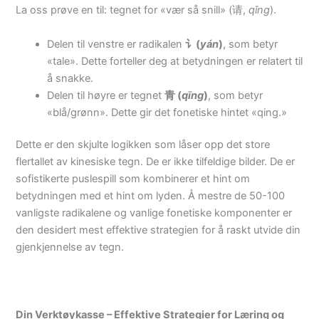
La oss prøve en til: tegnet for «vær så snill» (请,
qǐng
).
Delen til venstre er radikalen
讠(
yán
)
, som betyr
«tale». Dette forteller deg at betydningen er relatert til
å snakke.
Delen til høyre er tegnet
青 (
qīng
)
, som betyr
«blå/grønn». Dette gir det fonetiske hintet «qing.»
Dette er den skjulte logikken som låser opp det store
flertallet av kinesiske tegn. De er ikke tilfeldige bilder. De er
sofistikerte puslespill som kombinerer et hint om
betydningen med et hint om lyden. Å mestre de 50-100
vanligste radikalene og vanlige fonetiske komponenter er
den desidert mest effektive strategien for å raskt utvide din
gjenkjennelse av tegn.
Din Verktøykasse – Effektive Strategier for Læring og