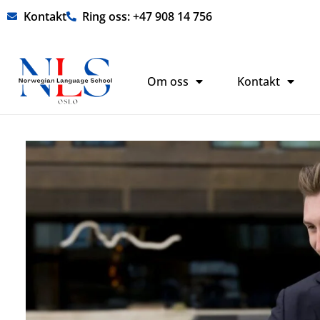
Hopp
Kontakt
Ring oss: +47 908 14 756
rett
til
innholdet
Om oss
Kontakt