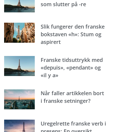
som slutter på -re
Slik fungerer den franske
bokstaven «h»: Stum og
aspirert
Franske tidsuttrykk med
«depuis», «pendant» og
«il y a»
Når faller artikkelen bort
i franske setninger?
Uregelrette franske verb i
presens: En oversikt