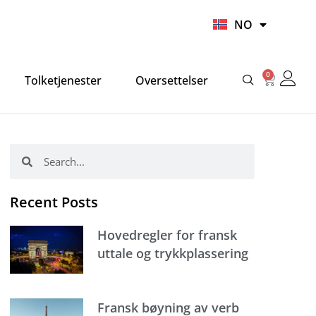
UR
NO
HI
0
Handlek
Tolketjenester
Oversettelser
Søk
Søk
Recent Posts
Hovedregler for fransk
uttale og trykkplassering
Fransk bøyning av verb