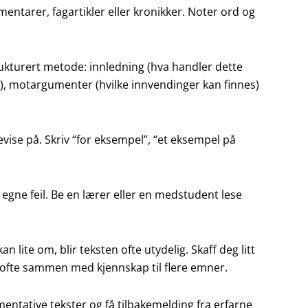
ntarer, fagartikler eller kronikker. Noter ord og
kturert metode: innledning (hva handler dette
, motargumenter (hvilke innvendinger kan finnes)
ise på. Skriv “for eksempel”, “et eksempel på
 egne feil. Be en lærer eller en medstudent lese
lite om, blir teksten ofte utydelig. Skaff deg litt
ofte sammen med kjennskap til flere emner.
mentative tekster og få tilbakemelding fra erfarne