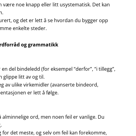
 være noe knapp eller litt usystematisk. Det kan
m.
urert, og det er lett å se hvordan du bygger opp
omme enkelte steder.
 ordforråd og grammatikk
en del bindeledd (for eksempel “derfor”, “i tillegg”,
ippe litt av og til.
g av ulike virkemidler (avanserte bindeord,
ntasjonen er lett å følge.
alminnelige ord, men noen feil er vanlige. Du
.
ng for det meste, og selv om feil kan forekomme,