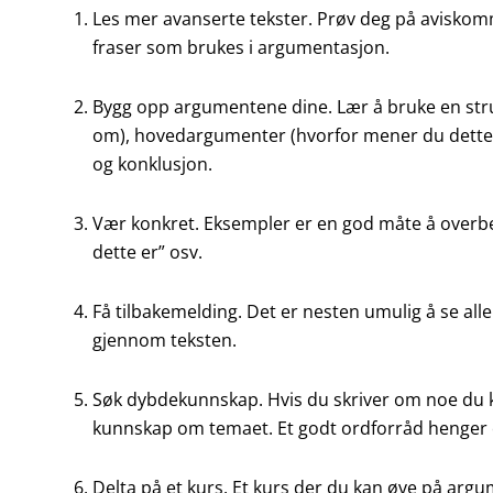
Les mer avanserte tekster. Prøv deg på aviskomme
fraser som brukes i argumentasjon.
Bygg opp argumentene dine. Lær å bruke en stru
om), hovedargumenter (hvorfor mener du dette)
og konklusjon.
Vær konkret. Eksempler er en god måte å overbev
dette er” osv.
Få tilbakemelding. Det er nesten umulig å se alle
gjennom teksten.
Søk dybdekunnskap. Hvis du skriver om noe du kan 
kunnskap om temaet. Et godt ordforråd henger 
Delta på et kurs. Et kurs der du kan øve på argu