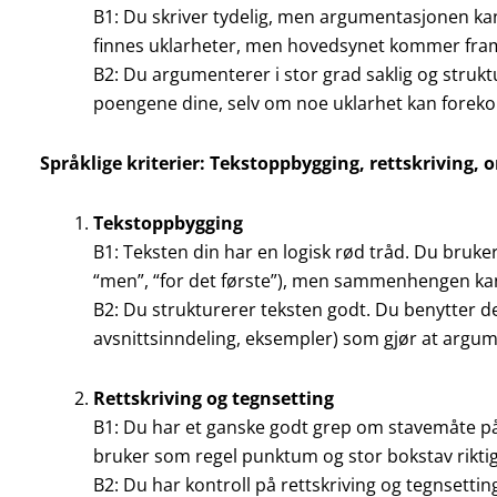
B1: Du skriver tydelig, men argumentasjonen kan
finnes uklarheter, men hovedsynet kommer fra
B2: Du argumenterer i stor grad saklig og strukt
poengene dine, selv om noe uklarhet kan forek
Språklige kriterier: Tekstoppbygging, rettskriving,
Tekstoppbygging
B1: Teksten din har en logisk rød tråd. Du bruker 
“men”, “for det første”), men sammenhengen kan gl
B2: Du strukturerer teksten godt. Du benytter de
avsnittsinndeling, eksempler) som gjør at argume
Rettskriving og tegnsetting
B1: Du har et ganske godt grep om stavemåte på 
bruker som regel punktum og stor bokstav riktig
B2: Du har kontroll på rettskriving og tegnsetti